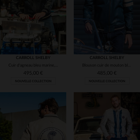
(5)
(5)
(5)
(5)
CARROLL SHELBY
CARROLL SHELBY
Cuir d'agneau bleu marine, coupe regular : l'esprit Shelby en teddy.
Blouson cuir de mouton bleu royal, style racing Shelby Cobra, léger.
(3)
495,00 €
485,00 €
NOUVELLE COLLECTION
NOUVELLE COLLECTION
(2)
(3)
(3)
TAILLES DISPONIBLES
TAILLES DISPONIBLES
(5)
S
M
L
XL
2XL
S
M
L
XL
2XL