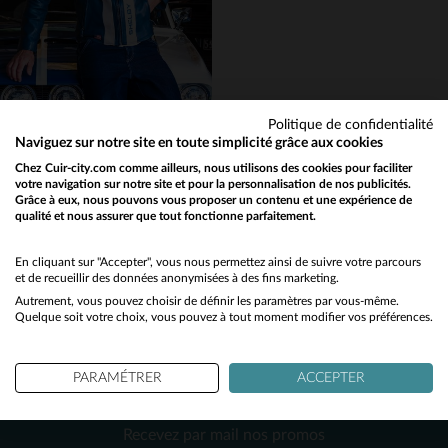
3XL
4XL
S
M
L
XL
Politique de confidentialité
Naviguez sur notre site en toute simplicité grâce aux cookies
CARROLL SHELBY
Chez Cuir-city.com comme ailleurs, nous utilisons des cookies pour faciliter
votre navigation sur notre site et pour la personnalisation de nos publicités.
Blouson racing vintage en cuir de mouton bleu royal. Manches zippées.
Grâce à eux, nous pouvons vous proposer un contenu et une expérience de
499,00 €
qualité et nous assurer que tout fonctionne parfaitement.
Would you like to be redirected to our English site?
NOUVELLE COLLECTION
No
En cliquant sur "Accepter", vous nous permettez ainsi de suivre votre parcours
et de recueillir des données anonymisées à des fins marketing.
Autrement, vous pouvez choisir de définir les paramètres par vous-même.
Yes
Quelque soit votre choix, vous pouvez à tout moment modifier vos préférences.
TAILLES DISPONIBLES
PARAMÉTRER
ACCEPTER
M
L
XL
2XL
3XL
NEWSLETTER
Recevez par mail nos promos
4XL
5XL