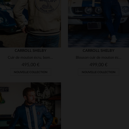
3XL
4XL
3XL
4XL
5XL
CARROLL SHELBY
CARROLL SHELBY
Cuir de mouton écru, bomber Shelby.Souple, élégant, toutes saisons.
Blouson cuir de mouton écru, inspiré Shelby : style racing intemporel.
495,00 €
499,00 €
NOUVELLE COLLECTION
NOUVELLE COLLECTION
TAILLES DISPONIBLES
S
M
L
XL
2XL
TAILLES DISPONIBLES