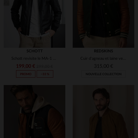
SCHOTT
REDSKINS
Schott revisite le MA-1 en cuir d'agneau noir, coupe standard.
Cuir d'agneau et laine vert forêt : le varsity Redskins réinventé.
199,00 €
315,00 €
299,00 €
PROMO
−33 %
NOUVELLE COLLECTION