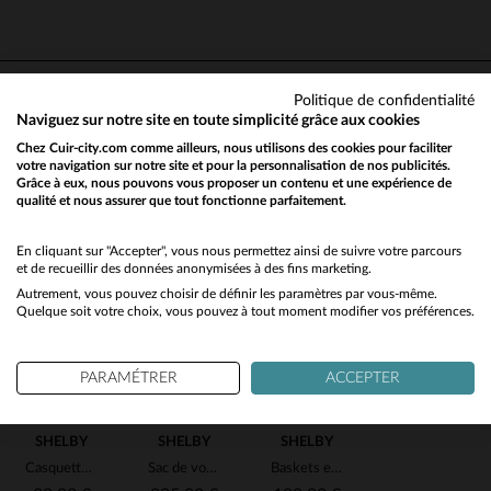
5
5
/
5
Avis collecté par un tiers
Tres belle veste
Avis du
06/11/2025
, suite à une
Politique de confidentialité
expérience du
24/10/2025
par
E
Basé sur
1
avis soumis à un
Naviguez sur notre site en toute simplicité grâce aux cookies
Complétez votre look avec…
contrôle
UTILE
(0)
Chez Cuir-city.com comme ailleurs, nous utilisons des cookies pour faciliter
Signaler
Voir tous les avis sur ce site
votre navigation sur notre site et pour la personnalisation de nos publicités.
Retrouvez les produits du look de notre mannequin
Grâce à eux, nous pouvons vous proposer un contenu et une expérience de
5
étoiles
1
qualité et nous assurer que tout fonctionne parfaitement.
Would you like to be redirected to our English site?
4
étoiles
0
1
3
étoiles
0
No
En cliquant sur "Accepter", vous nous permettez ainsi de suivre votre parcours
2
étoiles
0
et de recueillir des données anonymisées à des fins marketing.
1
étoile
0
Autrement, vous pouvez choisir de définir les paramètres par vous-même.
Yes
Quelque soit votre choix, vous pouvez à tout moment modifier vos préférences.
Trier les avis
en cliquant ici
PARAMÉTRER
ACCEPTER
CARROLL
CARROLL
CARROLL
SHELBY
SHELBY
SHELBY
Casquette Carroll Shelby cobra écru
Sac de voyage en cuir écru avec logo Shelby
Baskets en cuir Shelby couleur écru