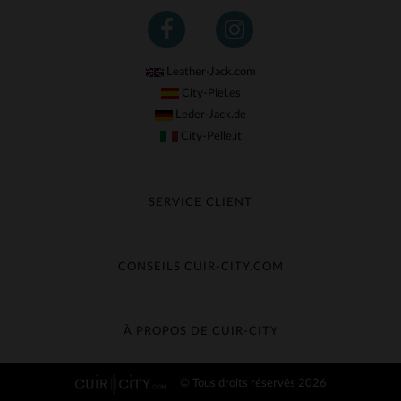
Leather-Jack.com
City-Piel.es
Leder-Jack.de
City-Pelle.it
SERVICE CLIENT
Suivre ma commande
Échange & Remboursement
CONSEILS CUIR-CITY.COM
Questions fréquentes
Livraison gratuite
Entretien du cuir
Contacter le service client
Guide des matières
À PROPOS DE CUIR-CITY
Guide des tailles
Découvrez Cuir-City
© Tous droits réservés 2026
CGV