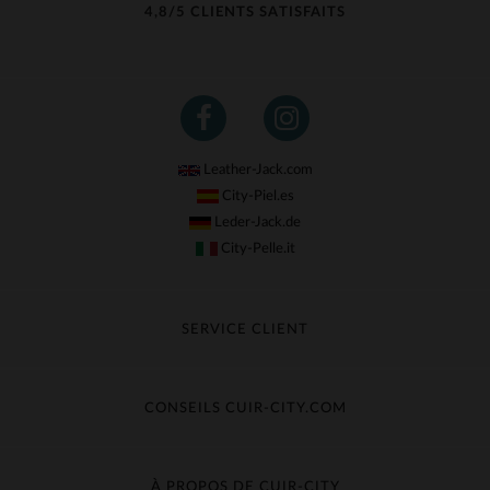
4,8/5 CLIENTS SATISFAITS
Leather-Jack.com
City-Piel.es
Leder-Jack.de
City-Pelle.it
SERVICE CLIENT
Suivre ma commande
Échange & Remboursement
CONSEILS CUIR-CITY.COM
Questions fréquentes
Livraison gratuite
Entretien du cuir
Contacter le service client
Guide des matières
À PROPOS DE CUIR-CITY