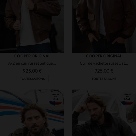
(4)
(4)
(3)
(1)
(3)
COOPER ORIGINAL
COOPER ORIGINAL
A-2 en cuir russet antique, coupe classique et robustesse militaire.
Cuir de vachette russet, style A-2 vintage des blousons de l'USAAF.
(1)
(4)
925,00 €
925,00 €
TOUTES SAISONS
TOUTES SAISONS
(3)
(3)
(1)
(4)
TAILLES DISPONIBLES
TAILLES DISPONIBLES