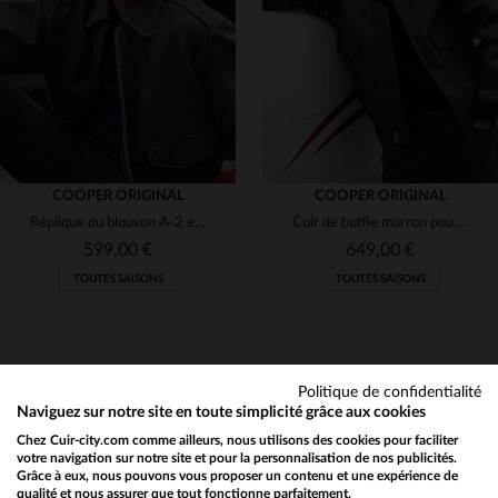
M
L
XL
2XL
3XL
M
L
XL
2XL
COOPER ORIGINAL
COOPER ORIGINAL
Réplique du blouson A-2 en cuir vieilli, hommage aux héros de la WWII.
Cuir de buffle marron pour ce G-1 au look aviateur vieilli.
599,00 €
649,00 €
TOUTES SAISONS
TOUTES SAISONS
Politique de confidentialité
Naviguez sur notre site en toute simplicité grâce aux cookies
Chez Cuir-city.com comme ailleurs, nous utilisons des cookies pour faciliter
NEWSLETTER
TAILLES DISPONIBLES
TAILLES DISPONIBLES
votre navigation sur notre site et pour la personnalisation de nos publicités.
Grâce à eux, nous pouvons vous proposer un contenu et une expérience de
Recevez par mail nos promos
qualité et nous assurer que tout fonctionne parfaitement.
Would you like to be redirected to our English site?