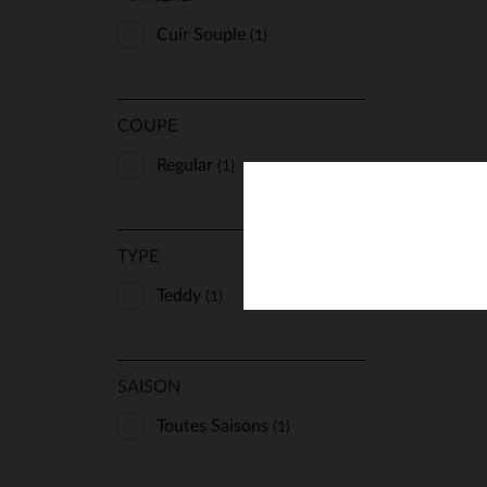
Cuir Souple
(1)
TA
COUPE
S
Regular
(1)
TYPE
Teddy
(1)
SAISON
Toutes Saisons
(1)