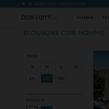
90 JOURS POUR CHANGER D'AVIS
HOMME
FE
BLOUSONS CUIR HOMME
TAILLE
S
M
L
XL
2XL
3XL
4XL
COULEUR