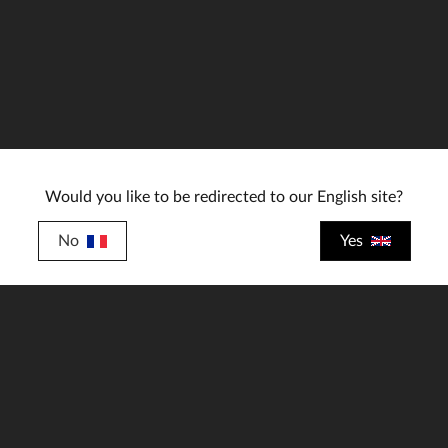
ILLES DISPONIBLES
M
L
XL
2XL
3XL
4XL
Would you like to be redirected to our English site?
No
Yes