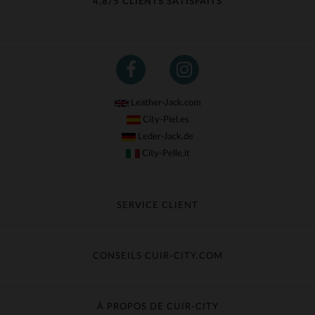
4,8/5 CLIENTS SATISFAITS
Leather-Jack.com
City-Piel.es
Leder-Jack.de
City-Pelle.it
SERVICE CLIENT
Suivre ma commande
Échange & Remboursement
CONSEILS CUIR-CITY.COM
Questions fréquentes
Livraison gratuite
Entretien du cuir
Contacter le service client
Guide des matières
À PROPOS DE CUIR-CITY