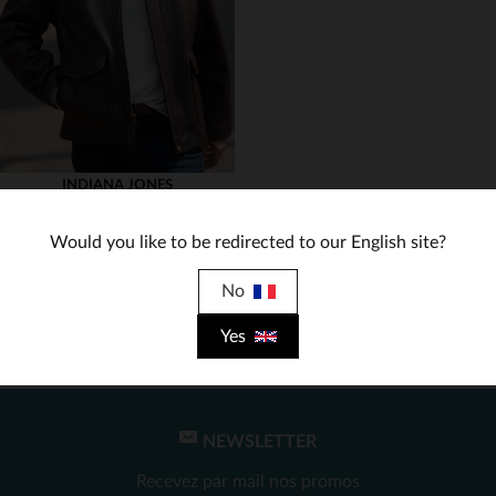
3XL
(13)
3XL
(129)
(144)
(63)
(6)
INDIANA JONES
(1)
Veste Indiana Jones en cuir de vachette grade A, fidèle à l'originale.
1 150,00 €
Would you like to be redirected to our English site?
(1)
TOUTES SAISONS
(5)
No
(2)
Yes
NEWSLETTER
TAILLES DISPONIBLES
Recevez par mail nos promos
3XL