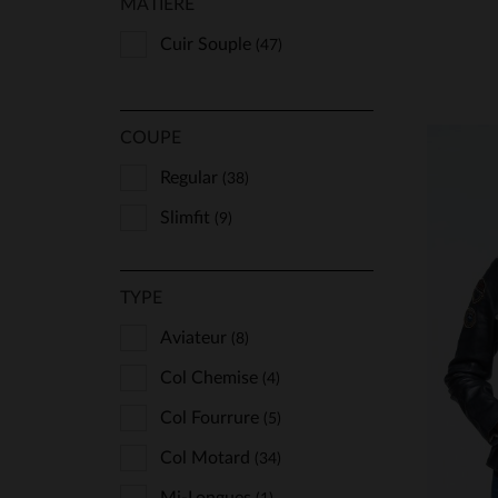
MATIÈRE
Schott
(49)
Serge Pariente
Cuir Souple
(47)
(27)
Top Gun
(1)
Von Dutch
(2)
COUPE
Regular
(38)
Slimfit
(9)
TYPE
Aviateur
(8)
TA
Col Chemise
(4)
Col Fourrure
(5)
Col Motard
(34)