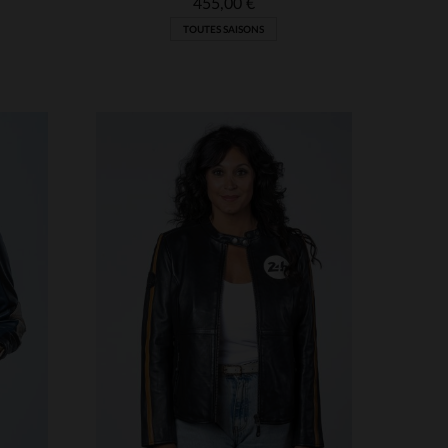
455,00 €
TOUTES SAISONS
S
TAILLES DISPONIBLES
S
M
L
XL