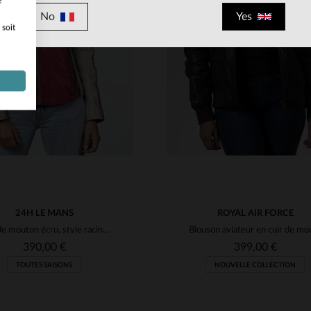
e
No
Yes
 soit
ILLES DISPONIBLES
TAILLES DISPONIBLE
M
L
XL
M
L
XL
24H LE MANS
ROYAL AIR FORCE
Cuir de mouton écru, style racing : souplesse et légèreté.
390,00 €
399,00 €
TOUTES SAISONS
NOUVELLE COLLECTION