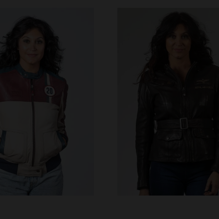
ILLES DISPONIBLES
TAILLES DISPONIBLE
S
L
XL
S
L
2XL