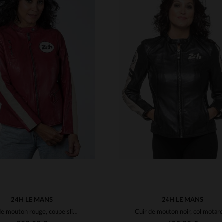
ILLES DISPONIBLES
TAILLES DISPONIBLE
M
L
XL
2XL
S
M
L
XL
2
24H LE MANS
24H LE MANS
Cuir de mouton rouge, coupe slimfit, inspiré des 24 Heures du Mans.