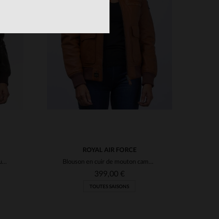
S
TAILLES DISPONIBLES
M
L
XL
ROYAL AIR FORCE
Blouson aviateur en cuir de mouton marron foncé, licence RAF, vintage.
Blouson en cuir de mouton camel, coupe slim, inspiré des aviateurs.
399,00 €
TOUTES SAISONS