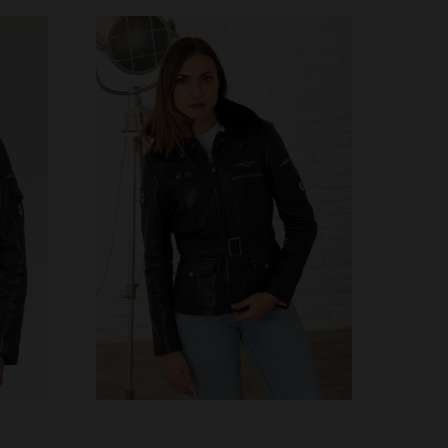
S
TAILLES DISPONIBLES
XS
S
M