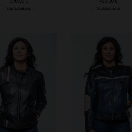
390,00 €
455,00 €
TOUTES SAISONS
TOUTES SAISONS
ILLES DISPONIBLES
TAILLES DISPONIBLE
L
XL
2XL
S
L
XL