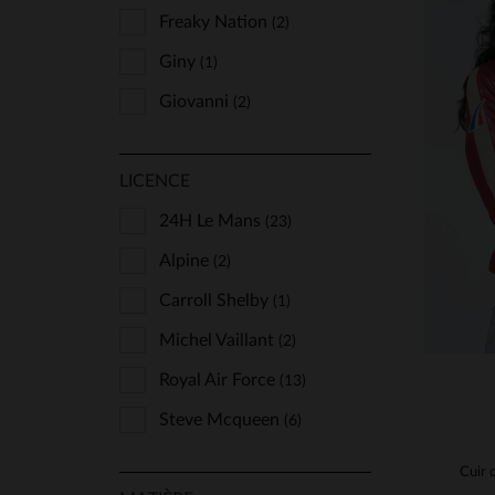
Freaky Nation
(2)
Giny
(1)
Giovanni
(2)
Gipsy
(1)
TA
LICENCE
Intuition
(5)
S
Jn Llovet
24H Le Mans
(1)
(23)
Korintage
Alpine
(2)
(1)
Levinsky
Carroll Shelby
(1)
(1)
Nicole Benisti
Michel Vaillant
(3)
(2)
Oakwood
Royal Air Force
(112)
(13)
Redskins
Steve Mcqueen
(16)
(6)
Rose Garden
(124)