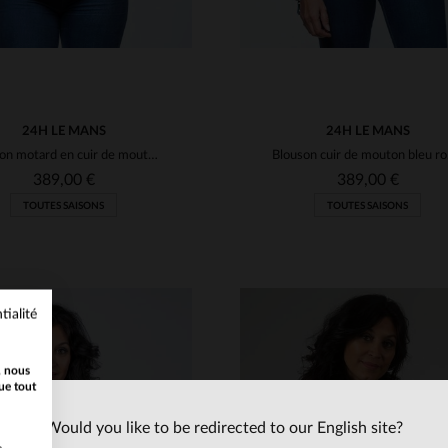
24H LE MANS
24H LE MANS
Blouson motard en cuir de mouton noir, doux et léger, coupe féminine.
Blouso
389,00 €
389,00 €
TOUTES SAISONS
TOUTES SAISONS
tialité
, nous
ue tout
Would you like to be redirected to our English site?