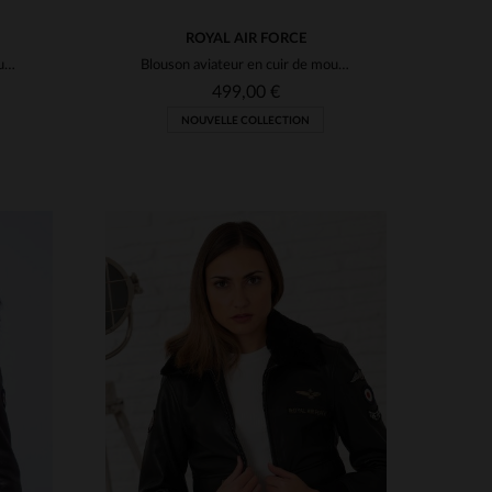
ROYAL AIR FORCE
Blouson aviateur en cuir de mouton marron foncé, inspiré de la RAF.
Blouson aviateur en cuir de mouton noir, inspiré du Spitfire.
499,00 €
NOUVELLE COLLECTION
S
TAILLES DISPONIBLES