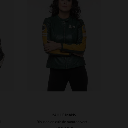
S
TAILLES DISPONIBLES
XL
M
L
XL
2XL
24H LE MANS
Cuir de mouton noir, col motard, douceur et style intemporel.
Blouson en cuir de mouton vert vintage, souple et léger, style motard.