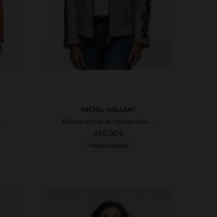
MICHEL VAILLANT
Blouson cuir de mouton léger, col motard, style sport des 24H du Mans.
Blouson en cuir de mouton écru, souple et léger pour un style épuré.
455,00 €
TOUTES SAISONS