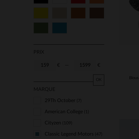
Jaune
Beige
Cognac
Marron
Vert
Bleu
PRIX
€
—
€
OK
MARQUE
29Th October
(7)
American College
(1)
Cityzen
(109)
Classic Legend Motors
(47)