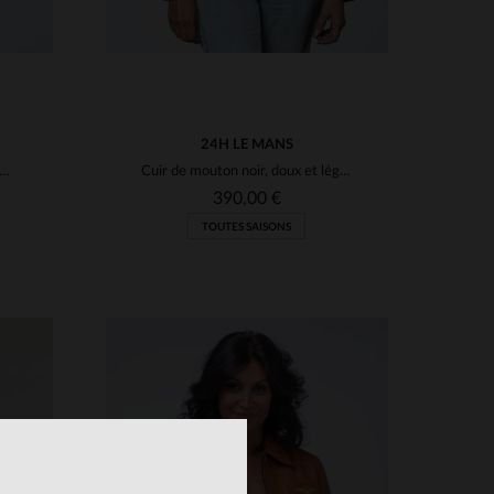
24H LE MANS
n cuir de mouton bleu royal.Licence 24h Le Mans, coupe slim.
Cuir de mouton noir, doux et léger, pour un blouson motard intemporel.
390,00 €
TOUTES SAISONS