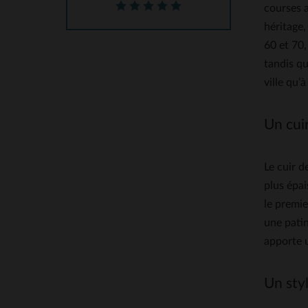
courses a
héritage,
60 et 70,
tandis qu
ville qu’
Un cui
Le cuir 
plus épai
le premie
une patin
apporte u
Un styl