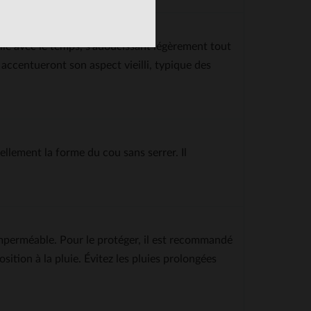
lle avec le temps, s’adoucissant légèrement tout
r accentueront son aspect vieilli, typique des
ellement la forme du cou sans serrer. Il
 imperméable. Pour le protéger, il est recommandé
ition à la pluie. Évitez les pluies prolongées