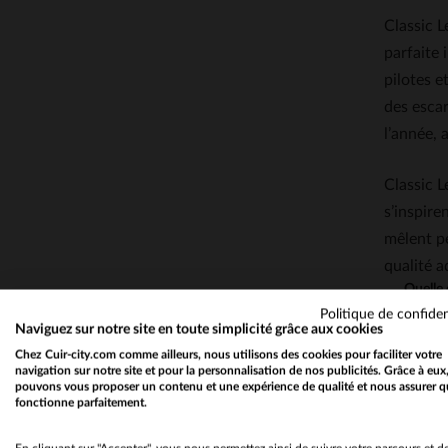
Classic 
parfaite 
pilotes e
des escar
l’année, 
Classic L
s’inspir
mêlent p
qualité 
Quelle 
Politique de confiden
Naviguez sur notre site en toute simplicité grâce aux cookies
Le cui
Chez Cuir-city.com comme ailleurs, nous utilisons des cookies pour faciliter votre
épaiss
navigation sur notre site et pour la personnalisation de nos publicités. Grâce à eux
pouvons vous proposer un contenu et une expérience de qualité et nous assurer q
fonctionne parfaitement.
QUEST