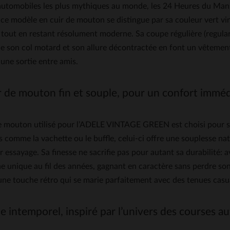
utomobiles les plus mythiques au monde, les 24 Heures du Mans. 
 ce modèle en cuir de mouton se distingue par sa couleur vert vi
 tout en restant résolument moderne. Sa coupe régulière (regular 
e son col motard et son allure décontractée en font un vêtement
à une sortie entre amis.
r de mouton fin et souple, pour un confort imméd
de mouton utilisé pour l’ADELE VINTAGE GREEN est choisi pour sa
s comme la vachette ou le buffle, celui-ci offre une souplesse 
r essayage. Sa finesse ne sacrifie pas pour autant sa durabilité:
e unique au fil des années, gagnant en caractère sans perdre son é
ne touche rétro qui se marie parfaitement avec des tenues casua
e intemporel, inspiré par l’univers des courses a