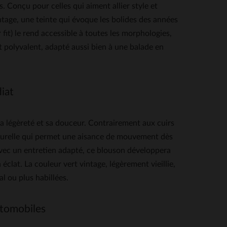
Conçu pour celles qui aiment allier style et
ntage, une teinte qui évoque les bolides des années
fit) le rend accessible à toutes les morphologies,
 polyvalent, adapté aussi bien à une balade en
iat
 légèreté et sa douceur. Contrairement aux cuirs
naturelle qui permet une aisance de mouvement dès
 avec un entretien adapté, ce blouson développera
clat. La couleur vert vintage, légèrement vieillie,
l ou plus habillées.
utomobiles