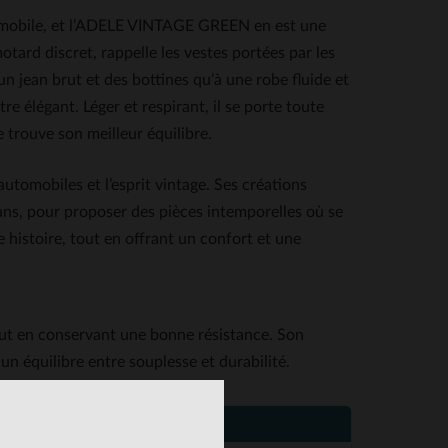
utomobile, et l’ADELE VINTAGE GREEN en est une
otard discret, rappelle les vestes portées par les
un jean brut et des bottines qu’à une robe fluide et
re élégant. Léger et respirant, il se porte toute
 trouve son meilleur équilibre.
utomobiles et l’esprit vintage. Ses créations
ns, pour proposer des pièces intemporelles où se
histoire, tout en offrant un confort et une
tout en conservant une bonne résistance. Son
un équilibre entre souplesse et durabilité.