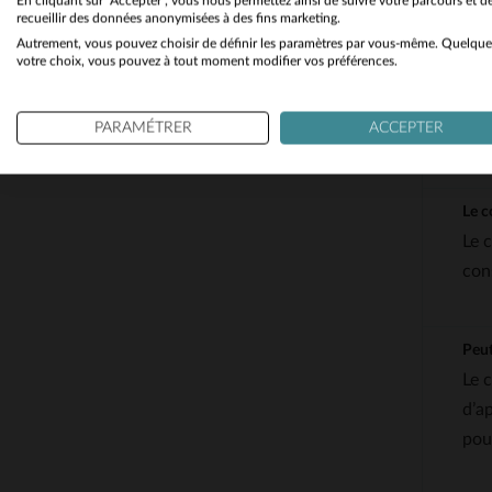
En cliquant sur "Accepter", vous nous permettez ainsi de suivre votre parcours et d
recueillir des données anonymisées à des fins marketing.
Comm
Autrement, vous pouvez choisir de définir les paramètres par vous-même. Quelque
votre choix, vous pouvez à tout moment modifier vos préférences.
La 
en g
PARAMÉTRER
ACCEPTER
cuir
Le c
Le 
con
Peut
Le 
d’a
pou