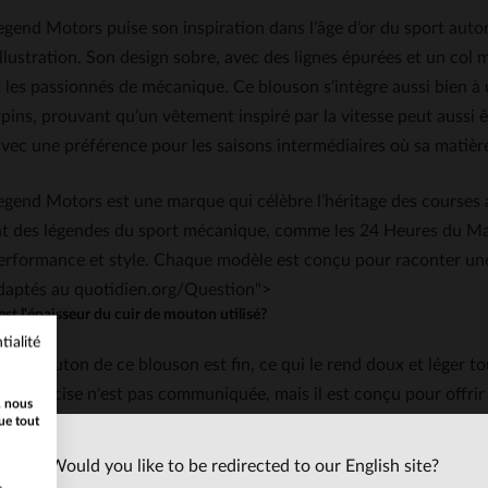
Legend Motors puise son inspiration dans l’âge d’or du sport a
illustration. Son design sobre, avec des lignes épurées et un col m
t les passionnés de mécanique. Ce blouson s’intègre aussi bien à 
pins, prouvant qu’un vêtement inspiré par la vitesse peut aussi êt
avec une préférence pour les saisons intermédiaires où sa matière
egend Motors est une marque qui célèbre l’héritage des courses a
ent des légendes du sport mécanique, comme les 24 Heures du Ma
erformance et style. Chaque modèle est conçu pour raconter une 
adaptés au quotidien.org/Question">
est l'épaisseur du cuir de mouton utilisé?
tialité
r de mouton de ce blouson est fin, ce qui le rend doux et léger 
eur précise n'est pas communiquée, mais il est conçu pour offrir 
, nous
ue tout
IONS FRÉQUENTES
Would you like to be redirected to our English site?