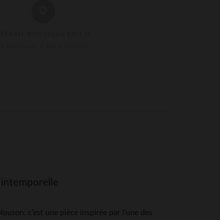
RETRAIT BOUTIQUE EN 1 H
3 Boutiques À Votre Service
e intemporelle
son: c’est une pièce inspirée par l’une des