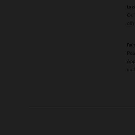
La c
Oui
off
Faut
Pou
App
uni