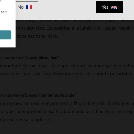
e
No
Yes
ent évolue la couleur vert vintage avec le temps?
 soit
teinte vert vintage est conçue pour développer une patine nature
ardant son caractère. L’exposition à la lumière et l’usage régulie
s teints dans des tons rétro.
ol motard est-il ajustable ou fixe?
col motard est fixe, mais sa coupe est étudiée pour épouser natur
serve ainsi son style caractéristique tout en restant confortable.
-on porter ce blouson par temps de pluie?
cuir de mouton résiste légèrement à l’humidité, mais il n’est pas
ppliquer un imperméabilisant adapté aux cuirs fins avant une expos
r préserver sa souplesse.