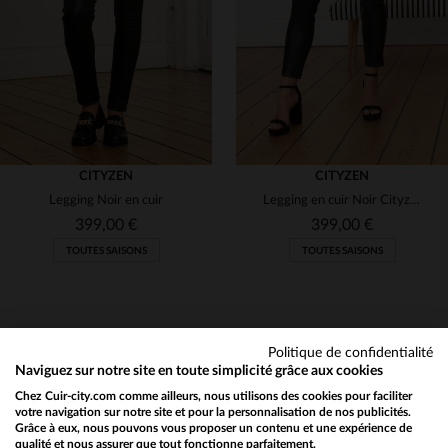
46
48
46
CITYZEN
CITYZEN
Legging Noir en cuir
Legging en cuir Noir Cityzen
399,00 €
399,00 €
TOUTES SAISONS
TOUTES SAISONS
Politique de confidentialité
Naviguez sur notre site en toute simplicité grâce aux cookies
Chez Cuir-city.com comme ailleurs, nous utilisons des cookies pour faciliter
NEWSLETTER
TAILLES DISPONIBLES
TAILLES DISPONIBLES
votre navigation sur notre site et pour la personnalisation de nos publicités.
Grâce à eux, nous pouvons vous proposer un contenu et une expérience de
Recevez par mail nos promos
qualité et nous assurer que tout fonctionne parfaitement.
Would you like to be redirected to our English site?