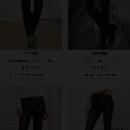
(4)
(1)
(4)
(10)
(1)
(1)
(1)
(1)
(4)
CITYZEN
CITYZEN
Pantalon en cuir cinq poches
Pantalon en cuir noir avec poches zippées pour femme
(1)
199,00 €
419,00 €
TOUTES SAISONS
NOUVELLE COLLECTION
TAILLES DISPONIBLES
TAILLES DISPONIBLES
36
38
40
42
44
36
38
40
42
44