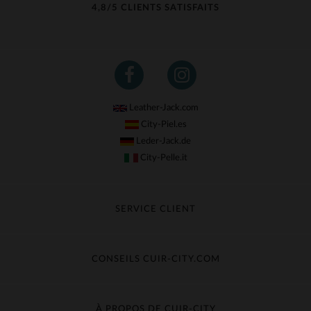
4,8/5 CLIENTS SATISFAITS
Leather-Jack.com
City-Piel.es
Leder-Jack.de
City-Pelle.it
SERVICE CLIENT
Suivre ma commande
Échange & Remboursement
CONSEILS CUIR-CITY.COM
Questions fréquentes
Livraison gratuite
Entretien du cuir
Contacter le service client
Guide des matières
À PROPOS DE CUIR-CITY