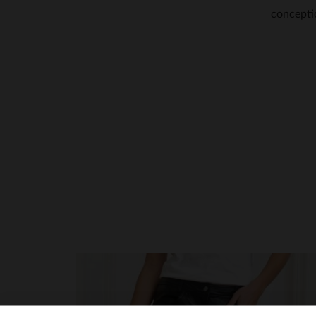
conceptio
4
/
5
Basé sur
3
avis soumis à un
contrôle
Voir tous les avis sur ce site
5
étoiles
1
en cliquant ici
4
étoiles
1
3
étoiles
1
2
étoiles
0
1
étoile
0
Trier les avis