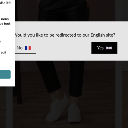
/
5
tialité
Avis collecté par un tiers
Confortable et souple
, nous
Avis du
30/03/2023
, suite à une expérience du
24/02/2023
par
Martine S.
ue tout
UTILE
(0)
Signaler
Would you like to be redirected to our English site?
e
No
Yes
 soit
1