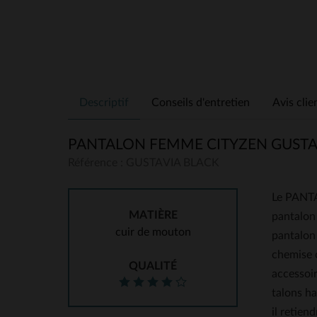
Descriptif
Conseils d'entretien
Avis clie
PANTALON FEMME CITYZEN GUSTA
Référence : GUSTAVIA BLACK
Le PANTA
MATIÈRE
pantalon 
cuir de mouton
pantalon 
chemise c
QUALITÉ
accessoir
talons ha
il retien