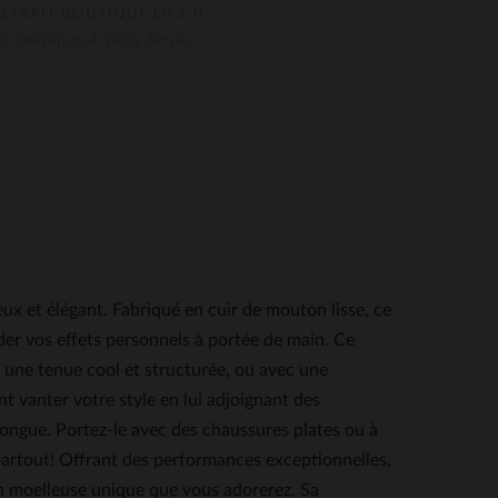
RETRAIT BOUTIQUE EN 1 H
3 Boutiques À Votre Service
 élégant. Fabriqué en cuir de mouton lisse, ce
der vos effets personnels à portée de main. Ce
 une tenue cool et structurée, ou avec une
t vanter votre style en lui adjoignant des
 longue. Portez-le avec des chaussures plates ou à
 partout! Offrant des performances exceptionnelles,
on moelleuse unique que vous adorerez. Sa