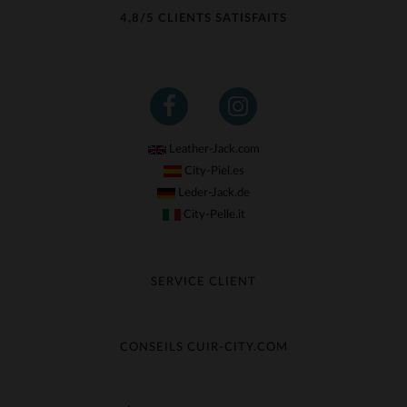
4,8/5 CLIENTS SATISFAITS
Leather-Jack.com
City-Piel.es
Leder-Jack.de
City-Pelle.it
SERVICE CLIENT
Suivre ma commande
Échange & Remboursement
CONSEILS CUIR-CITY.COM
Questions fréquentes
Livraison gratuite
Entretien du cuir