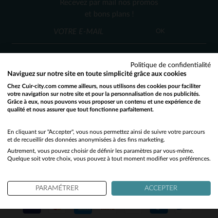
Recevez par mail nos promos
2XL
XS
et bons plans !
OK
Politique de confidentialité
Naviguez sur notre site en toute simplicité grâce aux cookies
Chez Cuir-city.com comme ailleurs, nous utilisons des cookies pour faciliter
SERVICE CLIENT
votre navigation sur notre site et pour la personnalisation de nos publicités.
Grâce à eux, nous pouvons vous proposer un contenu et une expérience de
Nos conseillers sont à votre écoute
qualité et nous assurer que tout fonctionne parfaitement.
Would you like to be redirected to our English site?
03 59 08 80 80
contact@cuir-city.com
au
ou à
du lundi au vendredi de 10h à 12h30
No
En cliquant sur "Accepter", vous nous permettez ainsi de suivre votre parcours
et de recueillir des données anonymisées à des fins marketing.
et de 13h30 à 18h.
Autrement, vous pouvez choisir de définir les paramètres par vous-même.
Yes
Quelque soit votre choix, vous pouvez à tout moment modifier vos préférences.
NOS PARTENAIRES DE CONFIANCE
PARAMÉTRER
ACCEPTER