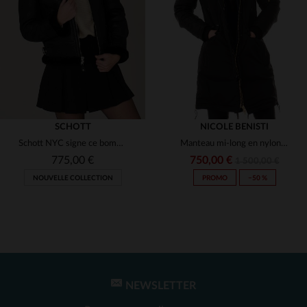
(1)
(1)
(1)
(1)
(1)
(1)
(1)
SCHOTT
NICOLE BENISTI
Schott NYC signe ce bombardier B-3 en mouton retourné, chaud et stylé.
Manteau mi-long en nylon et cuir d'agneau, chaud et élégant.
(1)
(1)
775,00 €
750,00 €
1 500,00 €
NOUVELLE COLLECTION
PROMO
−50 %
(1)
(2)
(1)
(1)
(2)
TAILLES DISPONIBLES
(1)
(1)
XS
S
M
L
XL
NEWSLETTER
TAILLES DISPONIBLES