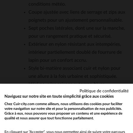
conditions météo.
Coupe ajustée avec liens de serrage et zips aux
poignets pour un ajustement personnalisable.
Sept poches latérales, dont une sur la manche,
pour un rangement pratique et sécurisé.
Extérieur en nylon résistant aux intempéries,
intérieur partiellement doublé de fourrure de
lapin pour un confort accru.
Style bi-matière associant cuir et nylon pour
une allure à la fois urbaine et sophistiquée.
Idéal pour les saisons automne-hiver,
Politique de confidentialité
compatible avec des tenues décontractées ou
Naviguez sur notre site en toute simplicité grâce aux cookies
habillées.
Chez Cuir-city.com comme ailleurs, nous utilisons des cookies pour faciliter
votre navigation sur notre site et pour la personnalisation de nos publicités.
Grâce à eux, nous pouvons vous proposer un contenu et une expérience de
qualité et nous assurer que tout fonctionne parfaitement.
Would you like to be redirected to our English site?
QUESTIONS FRÉQUENTES
No
En cliquant sur "Accepter", vous nous permettez ainsi de suivre votre parcours