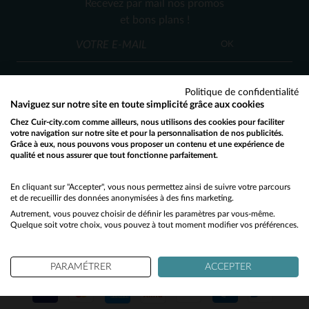
Recevez par mail nos promos
XS
XS
et bons plans !
OK
Politique de confidentialité
Naviguez sur notre site en toute simplicité grâce aux cookies
Chez Cuir-city.com comme ailleurs, nous utilisons des cookies pour faciliter
SERVICE CLIENT
votre navigation sur notre site et pour la personnalisation de nos publicités.
Grâce à eux, nous pouvons vous proposer un contenu et une expérience de
Nos conseillers sont à votre écoute
qualité et nous assurer que tout fonctionne parfaitement.
Would you like to be redirected to our English site?
03 59 08 80 80
contact@cuir-city.com
au
ou à
du lundi au vendredi de 10h à 12h30
No
En cliquant sur "Accepter", vous nous permettez ainsi de suivre votre parcours
et de recueillir des données anonymisées à des fins marketing.
et de 13h30 à 18h.
Autrement, vous pouvez choisir de définir les paramètres par vous-même.
Yes
Quelque soit votre choix, vous pouvez à tout moment modifier vos préférences.
NOS PARTENAIRES DE CONFIANCE
PARAMÉTRER
ACCEPTER