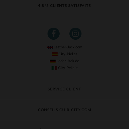
4,8/5 CLIENTS SATISFAITS
Leather-Jack.com
City-Piel.es
Leder-Jack.de
City-Pelle.it
SERVICE CLIENT
Suivre ma commande
Échange & Remboursement
CONSEILS CUIR-CITY.COM
Questions fréquentes
Livraison gratuite
Entretien du cuir