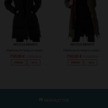
(2)
(4)
(2)
(1)
(1)
(2)
NICOLE BENISTI
NICOLE BENISTI
Manteau mi-long en nylon et cuir d'agneau, chaud et élégant.
Manteau mi-long en nylon et cuir d'agneau, signé Nicole Benisti.
(2)
750,00 €
750,00 €
1 500,00 €
1 500,00 €
PROMO
−50 %
PROMO
−50 %
(2)
(2)
NEWSLETTER
TAILLES DISPONIBLES
TAILLES DISPONIBLES