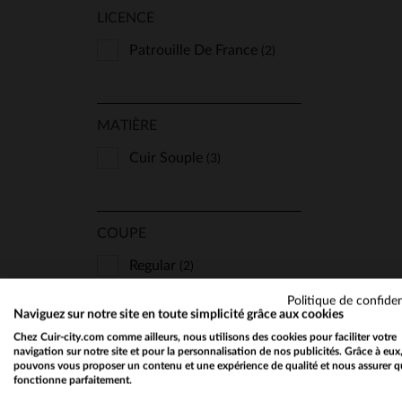
LICENCE
Patrouille De France
(2)
MATIÈRE
TA
Cuir Souple
(3)
COUPE
Regular
(2)
Slimfit
(1)
Politique de confiden
Naviguez sur notre site en toute simplicité grâce aux cookies
Chez Cuir-city.com comme ailleurs, nous utilisons des cookies pour faciliter votre
navigation sur notre site et pour la personnalisation de nos publicités. Grâce à eux
TYPE
pouvons vous proposer un contenu et une expérience de qualité et nous assurer q
fonctionne parfaitement.
Aviateur
(1)