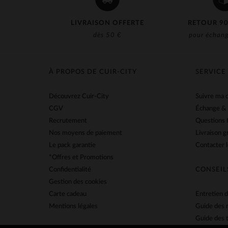
LIVRAISON OFFERTE
RETOUR 90
dès 50 €
pour échang
À PROPOS DE CUIR-CITY
SERVICE
Découvrez Cuir-City
Suivre ma
CGV
Échange &
Recrutement
Questions 
Nos moyens de paiement
Livraison g
Le pack garantie
Contacter l
*Offres et Promotions
Confidentialité
CONSEIL
Gestion des cookies
Carte cadeau
Entretien d
Mentions légales
Guide des 
Guide des t