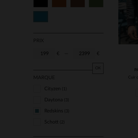
Noir
Cognac
Marron
Vert
Bleu
PRIX
€
—
€
OK
P
MARQUE
Cityzen
(1)
Daytona
(3)
Redskins
(3)
Schott
(2)