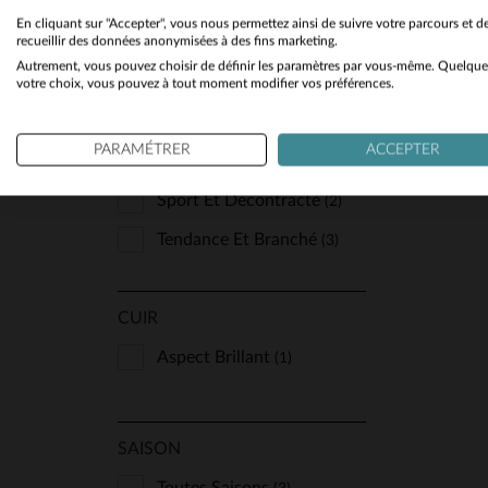
En cliquant sur "Accepter", vous nous permettez ainsi de suivre votre parcours et d
Col Chemise
(1)
recueillir des données anonymisées à des fins marketing.
Autrement, vous pouvez choisir de définir les paramètres par vous-même. Quelque
Teddy
(2)
votre choix, vous pouvez à tout moment modifier vos préférences.
PARAMÉTRER
ACCEPTER
STYLE
Sport Et Décontracté
(2)
Tendance Et Branché
(3)
CUIR
Aspect Brillant
(1)
SAISON