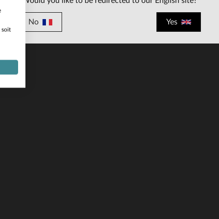
Would you like to be redirected to our English site?
e
No
Yes
 soit