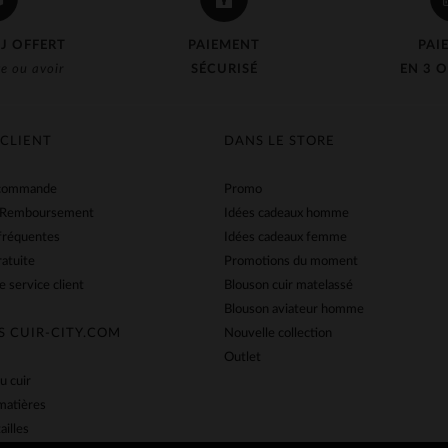
J OFFERT
PAIEMENT
PAI
e ou avoir
SÉCURISÉ
EN 3 O
 CLIENT
DANS LE STORE
 commande
Promo
 Remboursement
Idées cadeaux homme
fréquentes
Idées cadeaux femme
ratuite
Promotions du moment
e service client
Blouson cuir matelassé
Blouson aviateur homme
S CUIR-CITY.COM
Nouvelle collection
Outlet
u cuir
matières
ailles