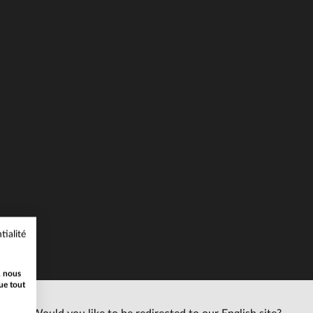
ILLES DISPONIBLES
TAILLES DISPONIBLE
M
L
XL
2XL
S
M
L
XL
tialité
, nous
ue tout