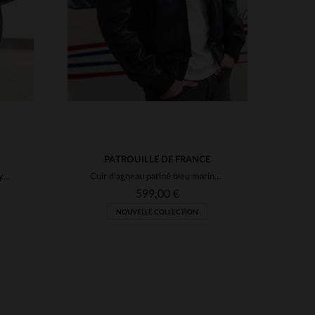
PATROUILLE DE FRANCE
Cuir de mouton bleu marine, style teddy, col chemise et coupe ajustée.
Cuir d'agneau patiné bleu marine pour ce blouson aviateur Redskins.
599,00 €
NOUVELLE COLLECTION