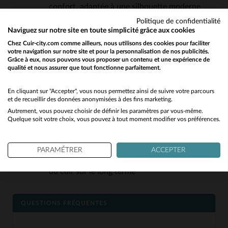
confort, adaptée à une silhouette moderne
Des détails inspirés de l’aviation: médaillon
Politique de confidentialité
Naviguez sur notre site en toute simplicité grâce aux cookies
Patrouille de France, zips aux manches,
Chez Cuir-city.com comme ailleurs, nous utilisons des cookies pour faciliter
doublure imprimée
votre navigation sur notre site et pour la personnalisation de nos publicités.
Grâce à eux, nous pouvons vous proposer un contenu et une expérience de
Une couleur bleu marine intemporelle, facile à
qualité et nous assurer que tout fonctionne parfaitement.
Would you like to be redirected to our English site?
associer avec des tenues casual ou habillées
Des finitions soignées: bordures en côtes,
No
En cliquant sur "Accepter", vous nous permettez ainsi de suivre votre parcours
et de recueillir des données anonymisées à des fins marketing.
poches fonctionnelles, fermeture zip
Autrement, vous pouvez choisir de définir les paramètres par vous-même.
Yes
métallique
Quelque soit votre choix, vous pouvez à tout moment modifier vos préférences.
Un blouson polyvalent, idéal pour les saisons
intermédiaires et les hivers doux
PARAMÉTRER
ACCEPTER
Un entretien simple pour préserver la beauté
du cuir sur le long terme
QUESTIONS FRÉQUENTES