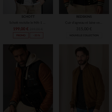
J'en suis ravi.
Avis du
14/06/2025
, suite à une
expérience du
07/06/2025
par
Andrew H.
SCHOTT
REDSKINS
Schott revisite le MA-1 en cuir d'agneau noir, coupe standard.
Cuir d'agneau et laine vert forêt : le varsity Redskins réinventé.
UTILE
(0)
Signaler
199,00 €
315,00 €
299,00 €
PROMO
−33 %
NOUVELLE COLLECTION
5
Avis collecté par un tiers
Très beau cuir
Avis du
25/02/2025
, suite à une
expérience du
09/02/2025
par
Alexandre M.
UTILE
(0)
Signaler
5
Avis collecté par un tiers
Super