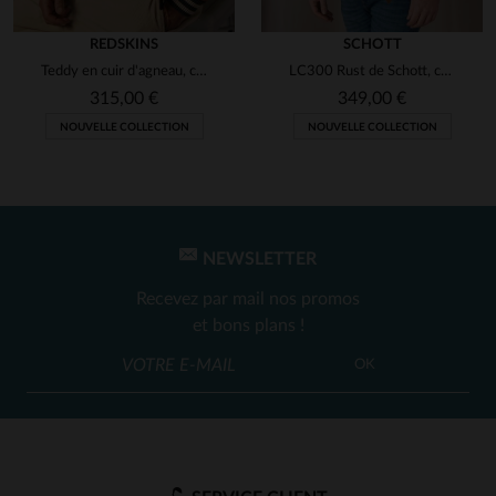
Avis du
10/12/2024
, suite à une
expérience du
19/11/2024
par
Mélanie J.
REDSKINS
SCHOTT
Teddy en cuir d'agneau, capuche et poches zippées. Style Redskins.
LC300 Rust de Schott, cuir de chèvre velouté. Style chic et sobre.
UTILE
(0)
Signaler
315,00 €
349,00 €
NOUVELLE COLLECTION
NOUVELLE COLLECTION
1
2
NEWSLETTER
Recevez par mail nos promos
et bons plans !
OK