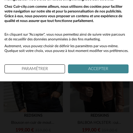
Découvrez ces produits similaires sélectionnés pour vous
Chez Cuir-city.com comme ailleurs, nous utilisons des cookies pour faciliter
votre navigation sur notre site et pour la personnalisation de nos publicités.
Grâce à eux, nous pouvons vous proposer un contenu et une expérience de
qualité et nous assurer que tout fonctionne parfaitement.
Would you like to be redirected to our English site?
en cliquant ici
No
En cliquant sur "Accepter", vous nous permettez ainsi de suivre votre parcours
et de recueillir des données anonymisées à des fins marketing.
Autrement, vous pouvez choisir de définir les paramètres par vous-même.
Yes
Quelque soit votre choix, vous pouvez à tout moment modifier vos préférences.
PARAMÉTRER
ACCEPTER
REDSKINS
REDSKINS
Blouson en cuir de mouton noir, coupe slimfit et détails matelassés.
BALBOA HOLSTER : cuir de mouton cognac, coupe slimfit et style motard.
199,00 €
199,00 €
359,00 €
359,00 €