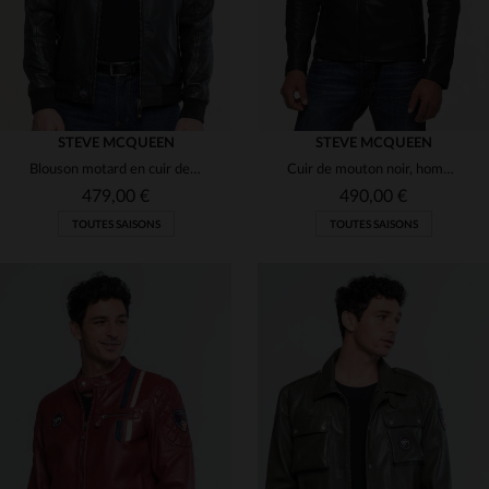
STEVE MCQUEEN
STEVE MCQUEEN
Blouson motard en cuir de mouton noir, souple et intemporel, McQueen.
Cuir de mouton noir, hommage à McQueen.Doux, matelassé, coupe regular.
479,00 €
490,00 €
TOUTES SAISONS
TOUTES SAISONS
TAILLES DISPONIBLES
TAILLES DISPONIBLES
M
3XL
4XL