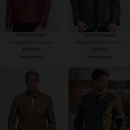
STEVE MCQUEEN
STEVE MCQUEEN
Cuir rouge foncé, esprit racing et élégance à la Steve McQueen.
Inspiré de McQueen, ce blouson kaki en cuir de mouton est intemporel.
490,00 €
529,00 €
TOUTES SAISONS
TOUTES SAISONS
TAILLES DISPONIBLES
TAILLES DISPONIBLES
2XL
3XL
XL
3XL