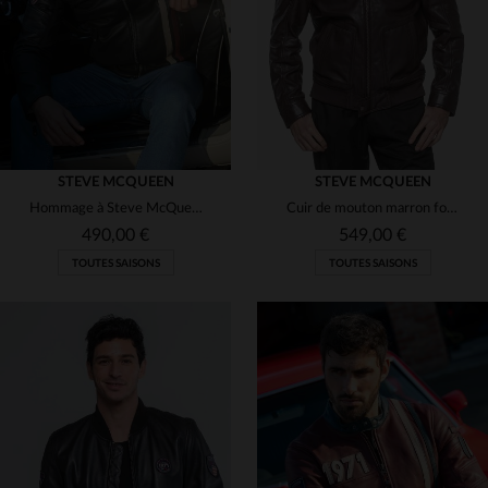
L
XL
2XL
L
XL
2XL
STEVE MCQUEEN
STEVE MCQUEEN
Hommage à Steve McQueen : cuir de mouton noir au style racing rétro.
Cuir de mouton marron foncé, léger et souple, inspiré de McQueen.
490,00 €
549,00 €
TOUTES SAISONS
TOUTES SAISONS
TAILLES DISPONIBLES
TAILLES DISPONIBLES
M
3XL
5XL
M
L
XL
2XL