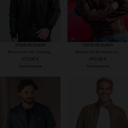
STEVE MCQUEEN
STEVE MCQUEEN
Blouson cuir noir, hommage à McQueen et au Mans 1971.
Blouson cuir de mouton rouge foncé, style motard façon McQueen.
479,00 €
490,00 €
TOUTES SAISONS
TOUTES SAISONS
TAILLES DISPONIBLES
TAILLES DISPONIBLES
M
2XL
2XL
3XL