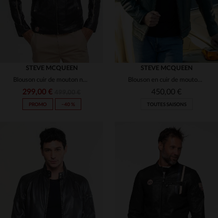
STEVE MCQUEEN
STEVE MCQUEEN
Blouson cuir de mouton noir, léger, inspiré par Steve McQueen.
Blouson en cuir de mouton bleu pétrole. Léger, souple et intemporel.
299,00 €
450,00 €
499,00 €
PROMO
−40 %
TOUTES SAISONS
TAILLES DISPONIBLES
TAILLES DISPONIBLES
3XL
XL
2XL