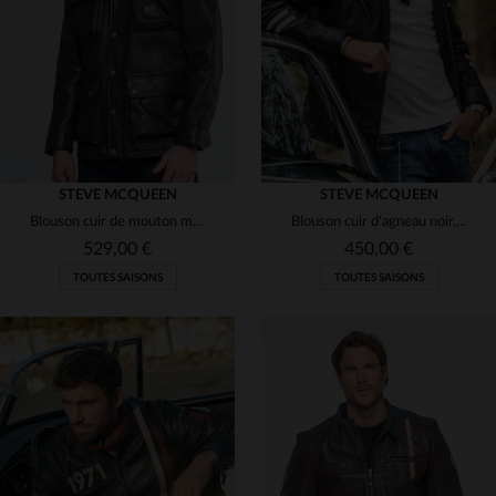
M
L
XL
3XL
M
L
2XL
STEVE MCQUEEN
STEVE MCQUEEN
Blouson cuir de mouton marron foncé, mi-long, style Steve McQueen.
Blouson cuir d'agneau noir, esprit vintage et élégance intemporelle.
529,00 €
450,00 €
TOUTES SAISONS
TOUTES SAISONS
TAILLES DISPONIBLES
TAILLES DISPONIBLES