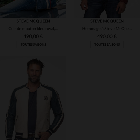
STEVE MCQUEEN
STEVE MCQUEEN
Cuir de mouton bleu royal, style racing inspiré par Steve McQueen.
Hommage à Steve McQueen, ce blouson en cuir de mouton rouge foncé est léger et souple.
490,00 €
490,00 €
TOUTES SAISONS
TOUTES SAISONS
TAILLES DISPONIBLES
TAILLES DISPONIBLES
2XL
3XL