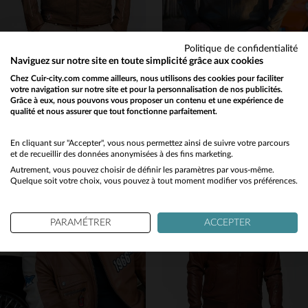
Politique de confidentialité
Naviguez sur notre site en toute simplicité grâce aux cookies
STEVE MCQUEEN
STEVE MCQUEEN
Chez Cuir-city.com comme ailleurs, nous utilisons des cookies pour faciliter
votre navigation sur notre site et pour la personnalisation de nos publicités.
Cuir de mouton taupe, style racing vintage inspiré de Steve McQueen.
Blouson cuir de mouton kaki, coupe slim, hommage à McQueen.
Grâce à eux, nous pouvons vous proposer un contenu et une expérience de
299,00 €
299,00 €
qualité et nous assurer que tout fonctionne parfaitement.
499,00 €
520,00 €
Would you like to be redirected to our English site?
PROMO
−40 %
PROMO
−42 %
No
En cliquant sur "Accepter", vous nous permettez ainsi de suivre votre parcours
et de recueillir des données anonymisées à des fins marketing.
Autrement, vous pouvez choisir de définir les paramètres par vous-même.
Yes
Quelque soit votre choix, vous pouvez à tout moment modifier vos préférences.
PARAMÉTRER
ACCEPTER
TAILLES DISPONIBLES
TAILLES DISPONIBLES
3XL
4XL