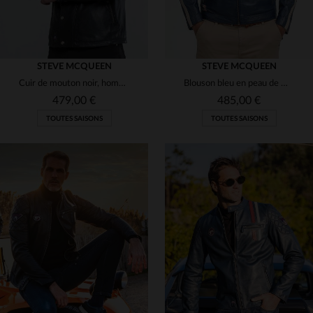
STEVE MCQUEEN
STEVE MCQUEEN
Cuir de mouton noir, hommage au blouson motard de McQueen en 1971.
Blouson bleu en peau de mouton souple, style racing, patchs Le Mans.
479,00 €
485,00 €
TOUTES SAISONS
TOUTES SAISONS
TAILLES DISPONIBLES
TAILLES DISPONIBLES
M
4XL