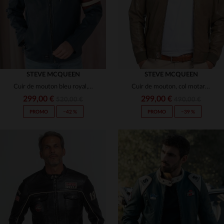
STEVE MCQUEEN
STEVE MCQUEEN
Cuir de mouton bleu royal, coupe motarde légère, hommage à McQueen.
Cuir de mouton, col motard et coupe A2, hommage à Steve McQueen.
299,00 €
299,00 €
520,00 €
490,00 €
PROMO
−42 %
PROMO
−39 %
TAILLES DISPONIBLES
TAILLES DISPONIBLES
3XL
4XL
S
3XL