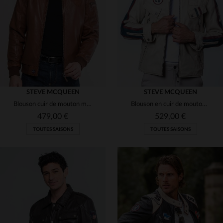
(29)
(29)
(29)
(25)
STEVE MCQUEEN
STEVE MCQUEEN
Blouson cuir de mouton marron tortoise, inspiré de Steve McQueen.
Blouson en cuir de mouton écru, inspiré par Steve McQueen et le Mans.
(4)
(24)
479,00 €
529,00 €
TOUTES SAISONS
TOUTES SAISONS
(2)
(28)
(5)
(2)
(1)
(29)
(2)
TAILLES DISPONIBLES
TAILLES DISPONIBLES
(5)