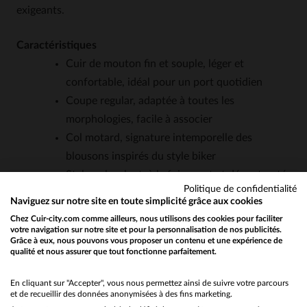
exigeants.
Caractéristiques
Cuir de mouton fin et souple, léger et
confortable, idéal pour un port quotidien
Coupe regular, adaptée à toutes les
morphologies, facile à associer
Col motard, signature intemporelle des
blousons inspirés du style biker
Style polyvalent, à la fois sport et décontracté,
Politique de confidentialité
pour toutes les saisons
Naviguez sur notre site en toute simplicité grâce aux cookies
Entretien simple: imperméabilisation et crème
Chez Cuir-city.com comme ailleurs, nous utilisons des cookies pour faciliter
pour cuir délicat
votre navigation sur notre site et pour la personnalisation de nos publicités.
Grâce à eux, nous pouvons vous proposer un contenu et une expérience de
alliant savoir-faire et exigence de qualité="faq-
qualité et nous assurer que tout fonctionne parfaitement.
Would you like to be redirected to our English site?
item" itemprop="mainEntity" itemscope
No
En cliquant sur "Accepter", vous nous permettez ainsi de suivre votre parcours
itemtype="https://schema.org/Question">
et de recueillir des données anonymisées à des fins marketing.
Quelle est l'épaisseur du cuir de mouton utilisé