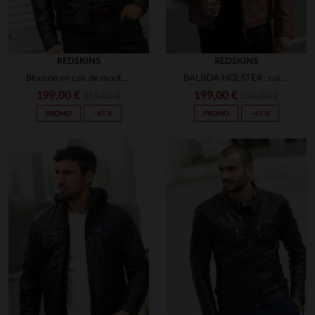
REDSKINS
REDSKINS
Blouson en cuir de mouton noir, coupe slimfit et détails matelassés.
BALBOA HOLSTER : cuir de mouton cognac, coupe slimfit et style motard.
199,00 €
199,00 €
359,00 €
359,00 €
PROMO
−45 %
PROMO
−45 %