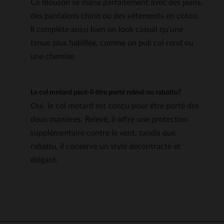
Ce blouson se marie parfaitement avec des jeans,
des pantalons chino ou des vêtements en coton.
Il complète aussi bien un look casual qu'une
tenue plus habillée, comme un pull col rond ou
une chemise.
Le col motard peut-il être porté relevé ou rabattu?
Oui, le col motard est conçu pour être porté des
deux manières. Relevé, il offre une protection
supplémentaire contre le vent, tandis que
rabattu, il conserve un style décontracté et
élégant.
5
5
/
5
Avis collecté par un tiers
Très bien. Expédié rapidement