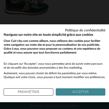
42
40
Politique de confidentialité
Naviguez sur notre site en toute simplicité grâce aux cookies
STEVE MCQUEEN
Chez Cuir-city.com comme ailleurs, nous utilisons des cookies pour faciliter
votre navigation sur notre site et pour la personnalisation de nos publicités.
Baskets racing en cuir vert
Grâce à eux, nous pouvons vous proposer un contenu et une expérience de
199,00 €
qualité et nous assurer que tout fonctionne parfaitement.
Would you like to be redirected to our English site?
NOUVELLE COLLECTION
No
En cliquant sur "Accepter", vous nous permettez ainsi de suivre votre parcours
et de recueillir des données anonymisées à des fins marketing.
Autrement, vous pouvez choisir de définir les paramètres par vous-même.
Yes
Quelque soit votre choix, vous pouvez à tout moment modifier vos préférences.
PARAMÉTRER
ACCEPTER
NEWSLETTER
TAILLES DISPONIBLES
Recevez par mail nos promos
41
42
43
45