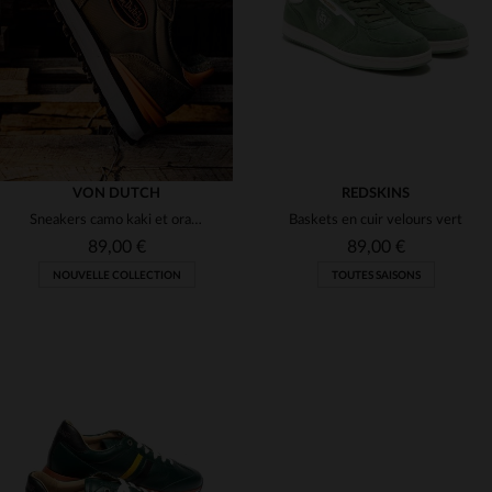
42
43
44
45
46
43
VON DUTCH
REDSKINS
Sneakers camo kaki et orange
Baskets en cuir velours vert
89,00 €
89,00 €
NOUVELLE COLLECTION
TOUTES SAISONS
TAILLES DISPONIBLES
TAILLES DISPONIBLES