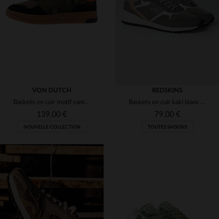
(1)
(2)
(1)
(2)
(4)
(1)
(5)
VON DUTCH
REDSKINS
Baskets en cuir motif camouflage et orange
Baskets en cuir kaki blanc beige
(2)
139,00 €
79,00 €
NOUVELLE COLLECTION
TOUTES SAISONS
TAILLES DISPONIBLES
TAILLES DISPONIBLES