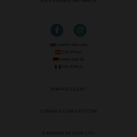
4,8/5 CLIENTS SATISFAITS
Leather-Jack.com
City-Piel.es
Leder-Jack.de
City-Pelle.it
SERVICE CLIENT
Suivre ma commande
Échange & Remboursement
CONSEILS CUIR-CITY.COM
Questions fréquentes
Livraison gratuite
Entretien du cuir
Contacter le service client
Guide des matières
À PROPOS DE CUIR-CITY