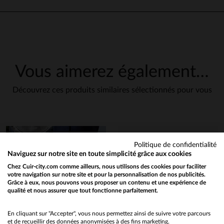
Sneakers nickel
Avis du
03/02/2026
, suite à une
expérience du
29/01/2026
par
A
Basé sur
1
avis soumis à un
M.
contrôle
Voir tous les avis sur ce site
UTILE
(0)
Signaler
Vous aimerez également…
5
étoiles
1
4
étoiles
0
Découvrez ces produits similaires sélectionnés pour vous
1
3
étoiles
0
2
étoiles
0
1
étoile
0
Trier les avis
Politique de confidentialité
notre rubrique
Naviguez sur notre site en toute simplicité grâce aux cookies
entretien
Chez Cuir-city.com comme ailleurs, nous utilisons des cookies pour faciliter
votre navigation sur notre site et pour la personnalisation de nos publicités.
Grâce à eux, nous pouvons vous proposer un contenu et une expérience de
qualité et nous assurer que tout fonctionne parfaitement.
Would you like to be redirected to our English site?
No
En cliquant sur "Accepter", vous nous permettez ainsi de suivre votre parcours
et de recueillir des données anonymisées à des fins marketing.