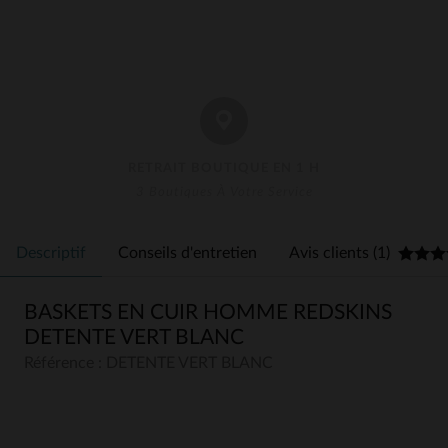
RETRAIT BOUTIQUE EN 1 H
3 Boutiques À Votre Service
Descriptif
Conseils d'entretien
Avis clients (1)
BASKETS EN CUIR HOMME REDSKINS
DETENTE VERT BLANC
Référence : DETENTE VERT BLANC
5
5
/
5
Avis collecté par un tiers