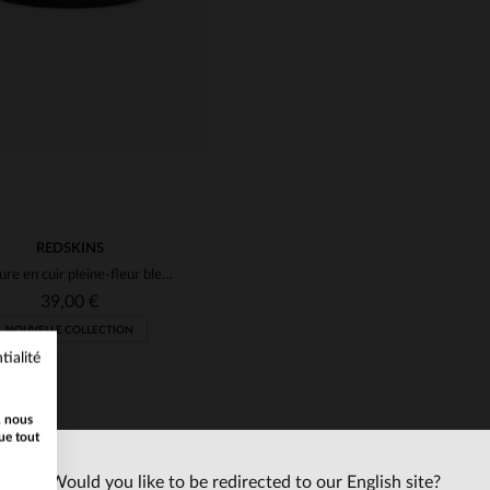
REDSKINS
Ceinture en cuir pleine-fleur bleu marine
39,00 €
NOUVELLE COLLECTION
tialité
, nous
ue tout
Would you like to be redirected to our English site?