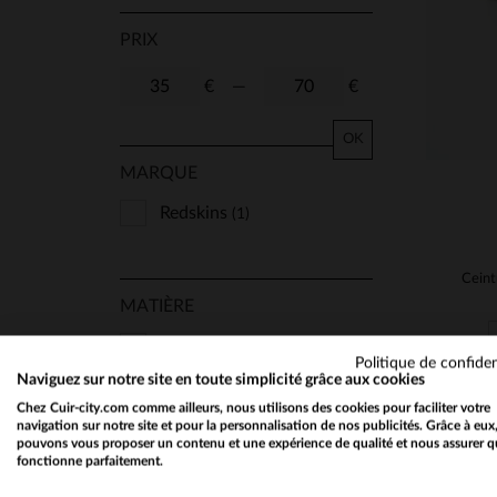
PRIX
€
—
€
OK
MARQUE
Redskins
(1)
MATIÈRE
Cuir Epais
(1)
Politique de confiden
Naviguez sur notre site en toute simplicité grâce aux cookies
Chez Cuir-city.com comme ailleurs, nous utilisons des cookies pour faciliter votre
navigation sur notre site et pour la personnalisation de nos publicités. Grâce à eux
SAISON
pouvons vous proposer un contenu et une expérience de qualité et nous assurer q
fonctionne parfaitement.
Toutes Saisons
(1)