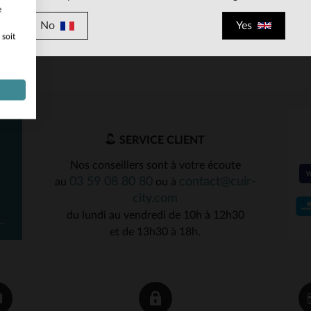
e
No
Yes
 soit
ILLES DISPONIBLES
90
95
100
SERVICE CLIENT
Nos conseillers sont à votre écoute
03 59 08 80 80
contact@cuir-
au
ou à
city.com
du lundi au vendredi de 10h à 12h30
et de 13h30 à 18h.