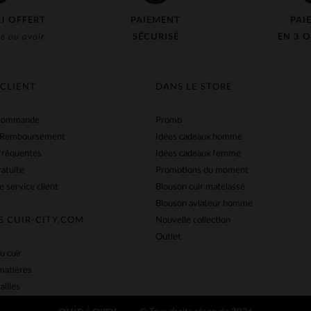
J OFFERT
PAIEMENT
PAI
e ou avoir
SÉCURISÉ
EN 3 O
 CLIENT
DANS LE STORE
 commande
Promo
 Remboursement
Idées cadeaux homme
fréquentes
Idées cadeaux femme
ratuite
Promotions du moment
e service client
Blouson cuir matelassé
Blouson aviateur homme
S CUIR-CITY.COM
Nouvelle collection
Outlet
u cuir
matières
ailles