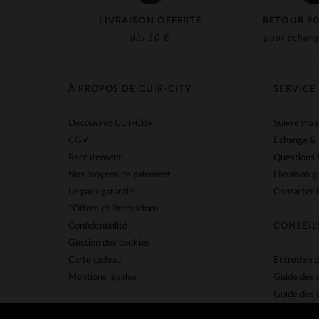
LIVRAISON OFFERTE
RETOUR 90
dès 50 €
pour échang
À PROPOS DE CUIR-CITY
SERVICE
Découvrez Cuir-City
Suivre ma
CGV
Échange &
Recrutement
Questions 
Nos moyens de paiement
Livraison g
Le pack garantie
Contacter l
*Offres et Promotions
Confidentialité
CONSEIL
Gestion des cookies
Carte cadeau
Entretien d
Mentions légales
Guide des 
Guide des t