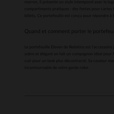
marron, il présente un style intemporel avec le logo
compartiments pratiques : des fentes pour cartes
billets. Ce portefeuille est conçu pour répondre à
Quand et comment porter le portefeuil
Le portefeuille Eleven de Redskins est l'accessoir
sobre et élégant en fait un compagnon idéal pour 
cuir pour un look plus décontracté. Sa couleur mar
incontournable de votre garde-robe.
5
/
5
Basé sur
1
avis soumis à un
contrôle