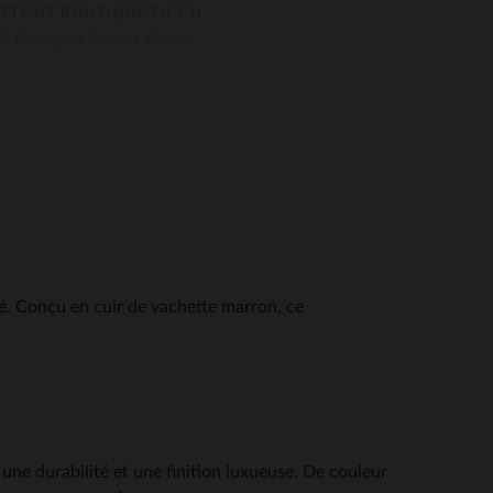
RETRAIT BOUTIQUE EN 1 H
3 Boutiques À Votre Service
té. Conçu en cuir de vachette marron, ce
 une durabilité et une finition luxueuse. De couleur