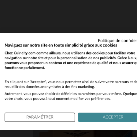
Voir tous les avis sur ce site
5
étoiles
1
4
étoiles
0
notre rubr
3
étoiles
0
2
étoiles
0
Politique de confiden
1
étoile
0
Naviguez sur notre site en toute simplicité grâce aux cookies
Chez Cuir-city.com comme ailleurs, nous utilisons des cookies pour faciliter votre
Trier les avis
navigation sur notre site et pour la personnalisation de nos publicités. Grâce à eux
pouvons vous proposer un contenu et une expérience de qualité et nous assurer q
fonctionne parfaitement.
En cliquant sur "Accepter", vous nous permettez ainsi de suivre votre parcours et d
recueillir des données anonymisées à des fins marketing.
Autrement, vous pouvez choisir de définir les paramètres par vous-même. Quelque
votre choix, vous pouvez à tout moment modifier vos préférences.
PARAMÉTRER
ACCEPTER