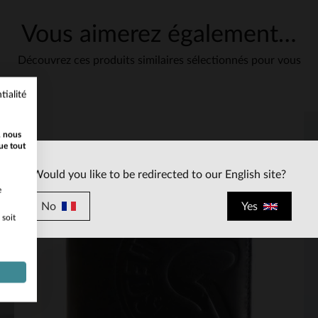
Vous aimerez également…
1
ique entretien
Découvrez ces produits similaires sélectionnés pour vous
tialité
, nous
ue tout
Would you like to be redirected to our English site?
e
No
Yes
 soit