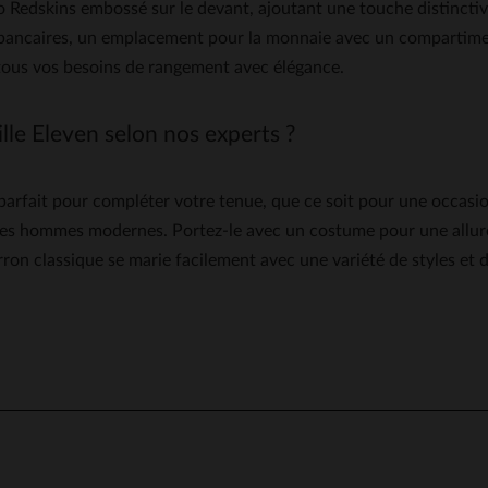
 Redskins embossé sur le devant, ajoutant une touche distinctive à
 bancaires, un emplacement pour la monnaie avec un compartiment
 tous vos besoins de rangement avec élégance.
le Eleven selon nos experts ?
e parfait pour compléter votre tenue, que ce soit pour une occas
les hommes modernes. Portez-le avec un costume pour une allure
ron classique se marie facilement avec une variété de styles et d
5
/
5
Avis collecté par un tiers
Qualité top
Avis du
05/02/2022
, suite à une expérience du
01/02/2022
par
Bruno L.
UTILE
(0)
Signaler