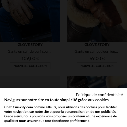
GLOVE STORY
GLOVE STORY
Gants en cuir de cerf couleur liège pour homme
Gants en cuir couleur liège doublure polaire et élastique en laine
109,00 €
69,00 €
NOUVELLE COLLECTION
NOUVELLE COLLECTION
Politique de confidentialité
Naviguez sur notre site en toute simplicité grâce aux cookies
Chez Cuir-city.com comme ailleurs, nous utilisons des cookies pour faciliter
TAILLES DISPONIBLES
TAILLES DISPONIBLES
votre navigation sur notre site et pour la personnalisation de nos publicités.
Grâce à eux, nous pouvons vous proposer un contenu et une expérience de
qualité et nous assurer que tout fonctionne parfaitement.
Would you like to be redirected to our English site?
8
8 1/2
9
9 1/2
8
8 1/2