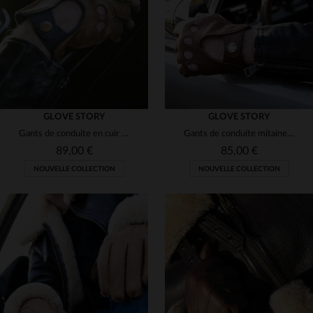
8
8 1/2
9
9 1/2
9
10
11
GLOVE STORY
GLOVE STORY
Gants de conduite en cuir de cerf mitaines liège et bleu
Gants de conduite mitaines en cuir couleur liège
89,00 €
85,00 €
NOUVELLE COLLECTION
NOUVELLE COLLECTION
TAILLES DISPONIBLES
TAILLES DISPONIBLES
8
8 1/2
9
9 1/2
8
8 1/2
9