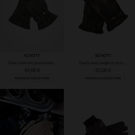
(1)
(7)
(1)
(3)
(2)
(6)
(7)
(5)
SCHOTT
SCHOTT
(1)
Gants marrons pressionnés en cuir de buffle
Gants avec sangle et pressions en cuir marron
49,00 €
55,00 €
NOUVELLE COLLECTION
NOUVELLE COLLECTION
TAILLES DISPONIBLES
TAILLES DISPONIBLES