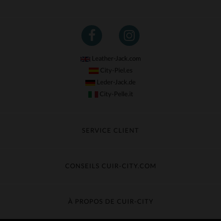
Leather-Jack.com
City-Piel.es
Leder-Jack.de
City-Pelle.it
SERVICE CLIENT
Suivre ma commande
Échange & Remboursement
CONSEILS CUIR-CITY.COM
Questions fréquentes
Livraison gratuite
Entretien du cuir
Contacter le service client
Guide des matières
À PROPOS DE CUIR-CITY
Guide des tailles