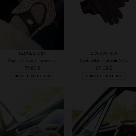
M
L
XL
M
L
XL
GLOVE STORY
COCKPIT USA
Gants de pilote mitaines en cuir couleur liège avec crochets coton
Gants aviateur en cuir A-10 flyers
79,00 €
89,00 €
NOUVELLE COLLECTION
NOUVELLE COLLECTION
TAILLES DISPONIBLES
TAILLES DISPONIBLES