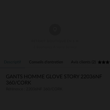
RETRAIT BOUTIQUE EN 1 H
3 Boutiques À Votre Service
Descriptif
Conseils d'entretien
Avis clients (2)
GANTS HOMME GLOVE STORY 22036NF
360/CORK
Référence : 22036NF 360/CORK
5
5
/
5
Avis collecté par un tiers