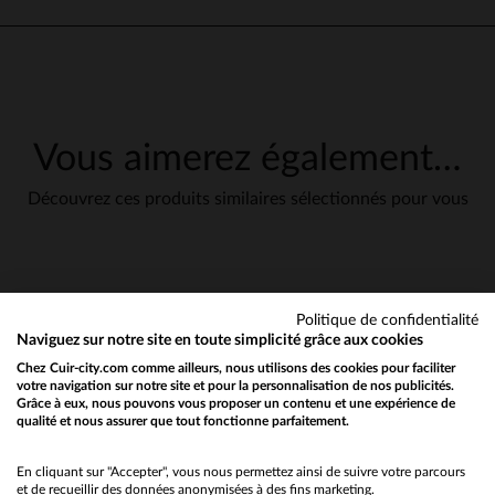
Parfait
Avis du
17/07/2025
, suite à une
expérience du
01/06/2025
par
A
Basé sur
2
avis soumis à un
D.
contrôle
Voir tous les avis sur ce site
UTILE
(0)
Signaler
Vous aimerez également…
5
étoiles
2
4
étoiles
0
Découvrez ces produits similaires sélectionnés pour vous
5
3
étoiles
0
Avis collecté par un tiers
2
étoiles
0
1
étoile
0
bien
Avis du
23/12/2024
, suite à une
Trier les avis
expérience du
13/12/2024
par
D
Politique de confidentialité
F.
Naviguez sur notre site en toute simplicité grâce aux cookies
UTILE
(0)
Signaler
Chez Cuir-city.com comme ailleurs, nous utilisons des cookies pour faciliter
en cliquant ici
votre navigation sur notre site et pour la personnalisation de nos publicités.
Grâce à eux, nous pouvons vous proposer un contenu et une expérience de
qualité et nous assurer que tout fonctionne parfaitement.
Would you like to be redirected to our English site?
1
No
En cliquant sur "Accepter", vous nous permettez ainsi de suivre votre parcours
et de recueillir des données anonymisées à des fins marketing.