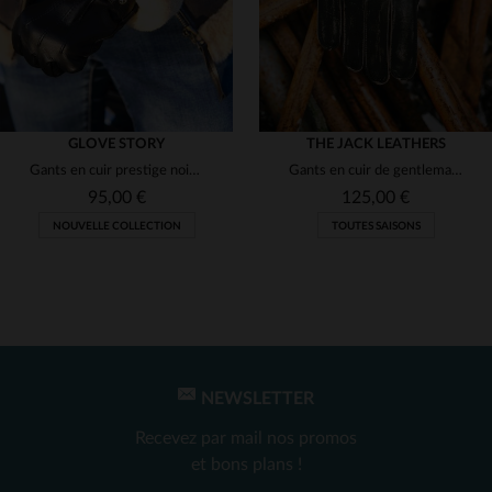
GLOVE STORY
THE JACK LEATHERS
Gants en cuir prestige noir avec bord poignée suédé
Gants en cuir de gentleman effet usé
95,00 €
125,00 €
NOUVELLE COLLECTION
TOUTES SAISONS
NEWSLETTER
TAILLES DISPONIBLES
TAILLES DISPONIBLES
Recevez par mail nos promos
8 1/2
9 1/2
XL
et bons plans !