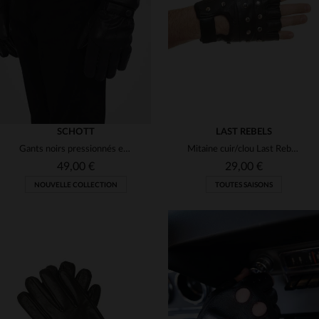
(1)
(5)
(2)
(2)
(2)
(1)
(1)
(9)
(4)
(4)
SCHOTT
LAST REBELS
(1)
Gants noirs pressionnés en cuir de buffle
Mitaine cuir/clou Last Rebels noir
(10)
(1)
(3)
49,00 €
29,00 €
NOUVELLE COLLECTION
TOUTES SAISONS
TAILLES DISPONIBLES
TAILLES DISPONIBLES