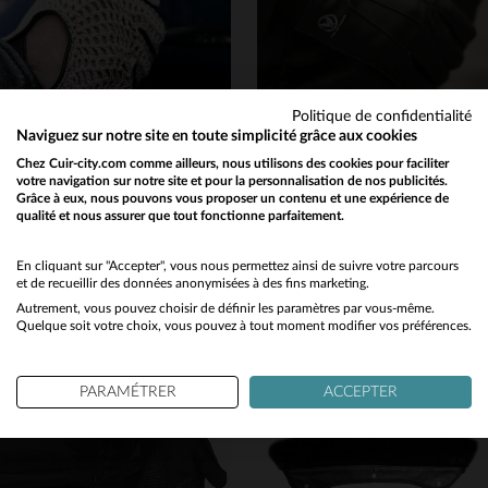
Politique de confidentialité
Naviguez sur notre site en toute simplicité grâce aux cookies
GLOVE STORY
COCKPIT USA
Chez Cuir-city.com comme ailleurs, nous utilisons des cookies pour faciliter
votre navigation sur notre site et pour la personnalisation de nos publicités.
Gants de pilote mitaines en cuir noirs avec crochets coton
Gants en cuir noir de pilote
Grâce à eux, nous pouvons vous proposer un contenu et une expérience de
79,00 €
89,00 €
qualité et nous assurer que tout fonctionne parfaitement.
Would you like to be redirected to our English site?
NOUVELLE COLLECTION
NOUVELLE COLLECTION
No
En cliquant sur "Accepter", vous nous permettez ainsi de suivre votre parcours
et de recueillir des données anonymisées à des fins marketing.
Autrement, vous pouvez choisir de définir les paramètres par vous-même.
Yes
Quelque soit votre choix, vous pouvez à tout moment modifier vos préférences.
PARAMÉTRER
ACCEPTER
TAILLES DISPONIBLES
TAILLES DISPONIBLES
8
8 1/2
9
9
10