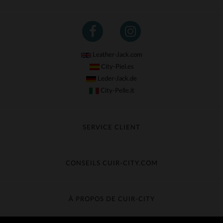
Leather-Jack.com
City-Piel.es
Leder-Jack.de
City-Pelle.it
SERVICE CLIENT
Suivre ma commande
Échange & Remboursement
CONSEILS CUIR-CITY.COM
Questions fréquentes
Livraison gratuite
Entretien du cuir
Contacter le service client
Guide des matières
À PROPOS DE CUIR-CITY
Guide des tailles
Découvrez Cuir-City