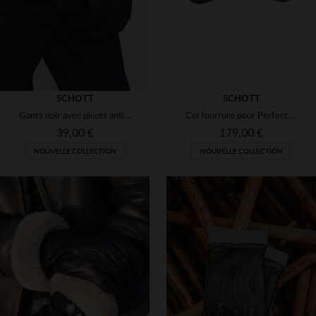
SCHOTT
SCHOTT
Gants noir avec picots antidérapants
Col fourrure pour Perfecto Schott NYC
39,00 €
179,00 €
NOUVELLE COLLECTION
NOUVELLE COLLECTION
TAILLES DISPONIBLES
TAILLES DISPONIBLES
S/M
L/XL
38
40
42
44