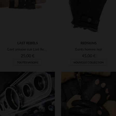
M
L
XL
8
8 1/2
9
9 1/2
LAST REBELS
REDSKINS
Gant unisexe cuir Last Rebels Noir
Gants homme noir
25,00 €
45,00 €
TOUTES SAISONS
NOUVELLE COLLECTION
TAILLES DISPONIBLES
TAILLES DISPONIBLES
XL
2XL
L
XL