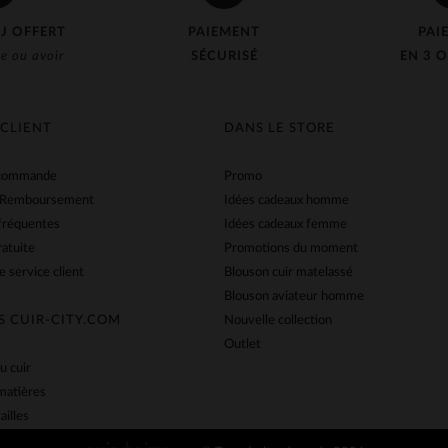
J OFFERT
PAIEMENT
PAI
e ou avoir
SÉCURISÉ
EN 3 O
 CLIENT
DANS LE STORE
 commande
Promo
 Remboursement
Idées cadeaux homme
fréquentes
Idées cadeaux femme
ratuite
Promotions du moment
e service client
Blouson cuir matelassé
Blouson aviateur homme
S CUIR-CITY.COM
Nouvelle collection
Outlet
u cuir
matières
ailles