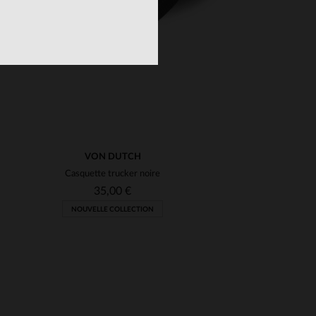
VON DUTCH
Casquette trucker noire
35,00 €
NOUVELLE COLLECTION