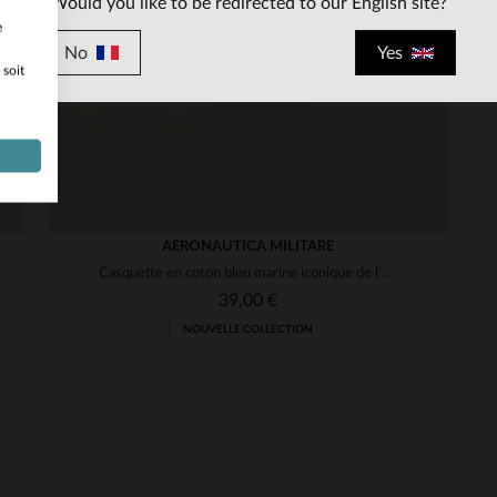
Would you like to be redirected to our English site?
e
No
Yes
 soit
AERONAUTICA MILITARE
Casquette en coton bleu marine iconique de l'armée de l'air italienne
39,00 €
NOUVELLE COLLECTION