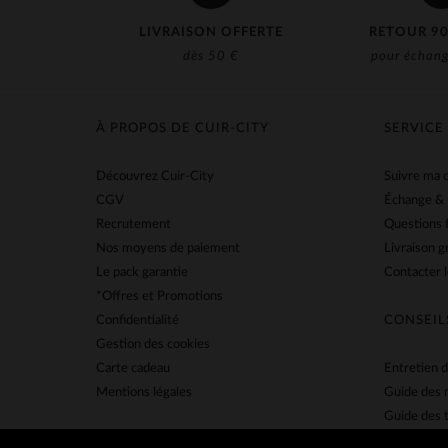
LIVRAISON OFFERTE
RETOUR 90
dès 50 €
pour échang
À PROPOS DE CUIR-CITY
SERVICE
Découvrez Cuir-City
Suivre ma
CGV
Échange &
Recrutement
Questions 
Nos moyens de paiement
Livraison g
Le pack garantie
Contacter l
*Offres et Promotions
Confidentialité
CONSEIL
Gestion des cookies
Carte cadeau
Entretien d
Mentions légales
Guide des 
Guide des t