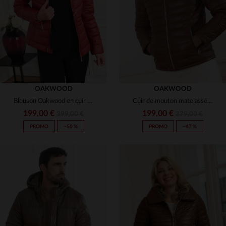
S
M
L
M
L
XL
OAKWOOD
OAKWOOD
Blouson Oakwood en cuir matelassé, chaud et léger grâce au THINSULATE.
Cuir de mouton matelassé et patiné, un blouson biker chaud et élégant.
199,00 €
199,00 €
399,00 €
379,00 €
PROMO
−50 %
PROMO
−47 %
TAILLES DISPONIBLES
TAILLES DISPONIBLES