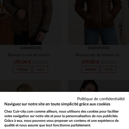
S
M
S
M
L
OAKWOOD
OAKWOOD
Blouson en cuir de mouton marron, chaud et matelassé pour l'hiver.
Blouson cuir de mouton cognac matelassé.Chaud, capuche, coupe regular.
199,00 €
199,00 €
359,00 €
379,00 €
PROMO
−45 %
PROMO
−47 %
Politique de confidentialité
Naviguez sur notre site en toute simplicité grâce aux cookies
Chez Cuir-city.com comme ailleurs, nous utilisons des cookies pour faciliter
TAILLES DISPONIBLES
TAILLES DISPONIBLES
votre navigation sur notre site et pour la personnalisation de nos publicités.
Grâce à eux, nous pouvons vous proposer un contenu et une expérience de
qualité et nous assurer que tout fonctionne parfaitement.
Would you like to be redirected to our English site?
S
S