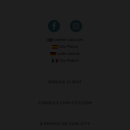
Leather-Jack.com
City-Piel.es
Leder-Jack.de
City-Pelle.it
SERVICE CLIENT
Suivre ma commande
Échange & Remboursement
CONSEILS CUIR-CITY.COM
Questions fréquentes
Livraison gratuite
Entretien du cuir
Contacter le service client
Guide des matières
À PROPOS DE CUIR-CITY