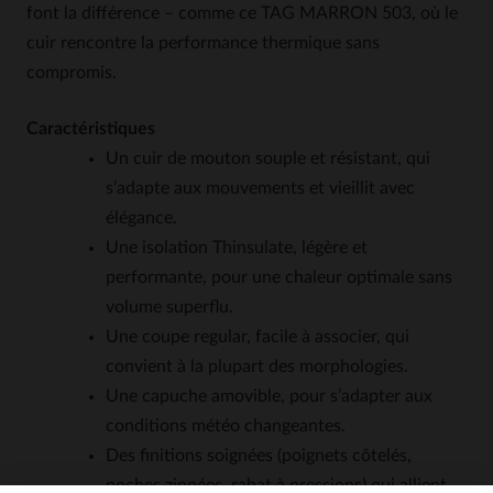
font la différence – comme ce TAG MARRON 503, où le
cuir rencontre la performance thermique sans
compromis.
Caractéristiques
Un cuir de mouton souple et résistant, qui
s’adapte aux mouvements et vieillit avec
élégance.
Une isolation Thinsulate, légère et
performante, pour une chaleur optimale sans
volume superflu.
Une coupe regular, facile à associer, qui
convient à la plupart des morphologies.
Une capuche amovible, pour s’adapter aux
conditions météo changeantes.
Des finitions soignées (poignets côtelés,
poches zippées, rabat à pressions) qui allient