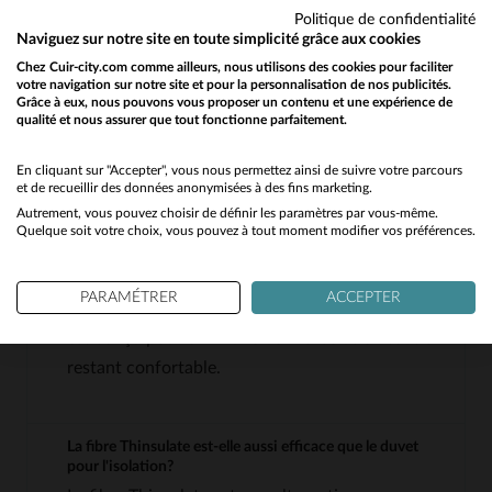
Politique de confidentialité
esthétique et fonctionnalité.
Naviguez sur notre site en toute simplicité grâce aux cookies
Un style hybride, entre blouson en cuir
Chez Cuir-city.com comme ailleurs, nous utilisons des cookies pour faciliter
classique et doudoune technique, idéal pour
votre navigation sur notre site et pour la personnalisation de nos publicités.
Grâce à eux, nous pouvons vous proposer un contenu et une expérience de
un look urbain décontracté.
qualité et nous assurer que tout fonctionne parfaitement.
Would you like to be redirected to our English site?
No
En cliquant sur "Accepter", vous nous permettez ainsi de suivre votre parcours
QUESTIONS FRÉQUENTES
et de recueillir des données anonymisées à des fins marketing.
Autrement, vous pouvez choisir de définir les paramètres par vous-même.
Yes
Quelque soit votre choix, vous pouvez à tout moment modifier vos préférences.
Quelle est l'épaisseur du cuir utilisé pour ce blouson?
Le cuir de mouton utilisé est souple et résistant,
PARAMÉTRER
ACCEPTER
mais son épaisseur précise n'est pas spécifiée. Il
est conçu pour offrir une bonne isolation tout en
restant confortable.
La fibre Thinsulate est-elle aussi efficace que le duvet
pour l'isolation?