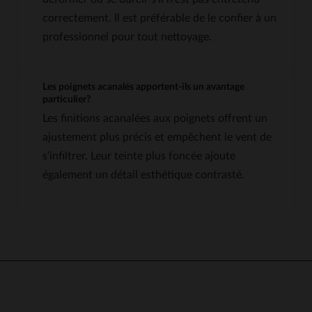
correctement. Il est préférable de le confier à un
professionnel pour tout nettoyage.
Les poignets acanalés apportent-ils un avantage
particulier?
Les finitions acanalées aux poignets offrent un
ajustement plus précis et empêchent le vent de
s'infiltrer. Leur teinte plus foncée ajoute
également un détail esthétique contrasté.
5
5
/
5
Avis collecté par un tiers
Superbe doudoune , bien au 
chaud !
Avis du
13/01/2024
, suite à une
Basé sur
5
avis soumis à un
expérience du
08/01/2024
par
J
contrôle
L.