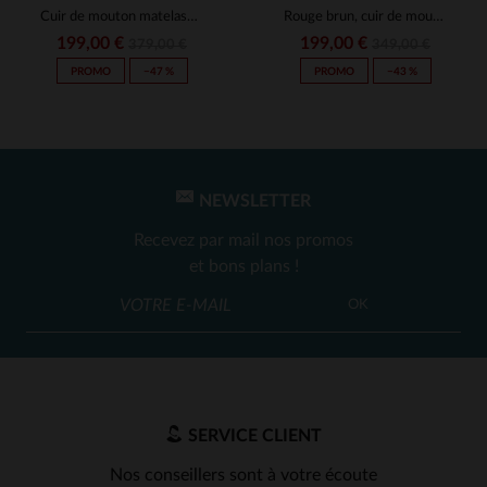
expérience du
28/11/2021
par
F
Cuir de mouton matelassé et patiné, un blouson biker chaud et élégant.
Rouge brun, cuir de mouton, style urbain.Blouson chaud et intemporel.
D.
199,00 €
199,00 €
379,00 €
349,00 €
UTILE
(0)
Signaler
PROMO
−47 %
PROMO
−43 %
1
NEWSLETTER
Recevez par mail nos promos
et bons plans !
OK
SERVICE CLIENT
Nos conseillers sont à votre écoute