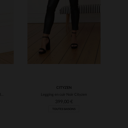
S
TAILLES DISPONIBLES
L
2XL
CITYZEN
Un cuir de mouton noir, coupe droite, pour une élégance intemporelle.
Legging en cuir Noir Cityzen
399,00 €
TOUTES SAISONS