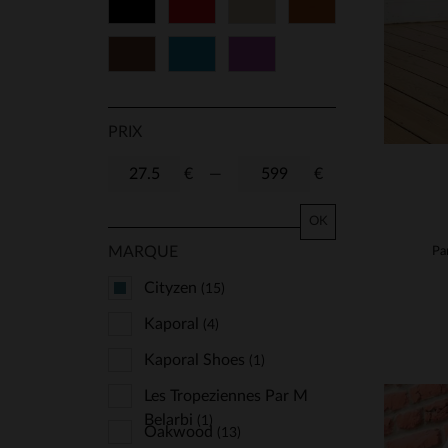
Noir
Rouge
Beige
Cognac
Marron
Bleu
Violet
PRIX
€
—
€
OK
MARQUE
Pa
Cityzen
(15)
Kaporal
(4)
Kaporal Shoes
(1)
Les Tropeziennes Par M
Belarbi
(1)
Oakwood
(13)