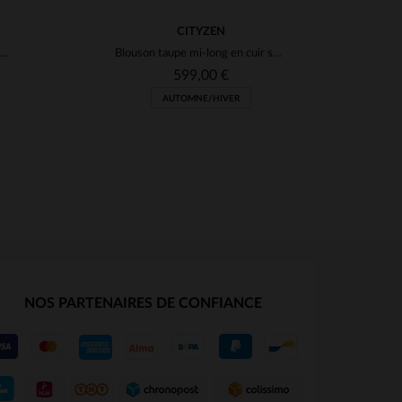
CITYZEN
son en cuir de mouton, mi-long, alliant douceur et style biker.
Blouson taupe mi-long en cuir souple, matelassé et chaud pour l'hiver.
599,00 €
AUTOMNE/HIVER
NOS PARTENAIRES DE CONFIANCE
S
TAILLES DISPONIBLES