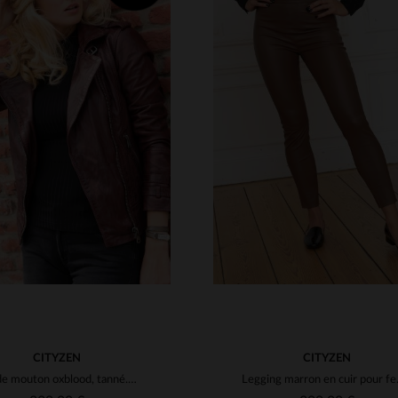
ILLES DISPONIBLES
TAILLES DISPONIBLE
38
40
42
44
46
XS
S
M
L
XL
48
3XL
4XL
CITYZEN
CITYZEN
Cuir de mouton oxblood, tanné.Perfecto léger, style biker.
Leggin