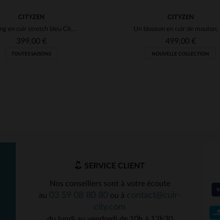
CITYZEN
CITYZEN
Legging en cuir stretch bleu Cityzen
Un blou
399,00 €
499,00 €
TOUTES SAISONS
NOUVELLE COLLECTION
SERVICE CLIENT
Nos conseillers sont à votre écoute
03 59 08 80 80
contact@cuir-
au
ou à
ILLES DISPONIBLES
TAILLES DISPONIBLE
city.com
du lundi au vendredi de 10h à 12h30