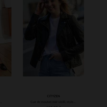
S
2XL
TAILLES DISPONIBLES
S
M
L
XL
2XL
3XL
CITYZEN
g marron en cuir pour femme
Cuir de mouton noir vieilli, style rock. Doux, résistant et audacieux.