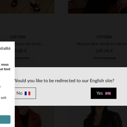
CITYZEN
CITYZEN
Legging bordeaux en cuir Stretch pour femme
tialité
399,00 €
249,00 €
TOUTES SAISONS
TOUTES SAISONS
, nous
ue tout
Would you like to be redirected to our English site?
e
No
Yes
 soit