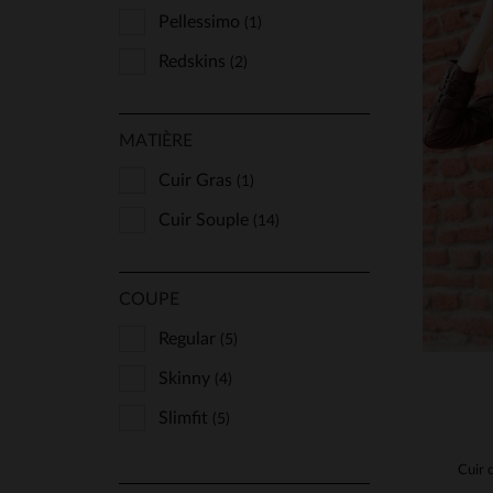
Pellessimo
(1)
Redskins
(2)
Rose Garden
(2)
TA
MATIÈRE
Schott
(6)
36
Vanzetti
Cuir Gras
(3)
(1)
Cuir Souple
(14)
COUPE
Regular
(5)
Skinny
(4)
Slimfit
(5)