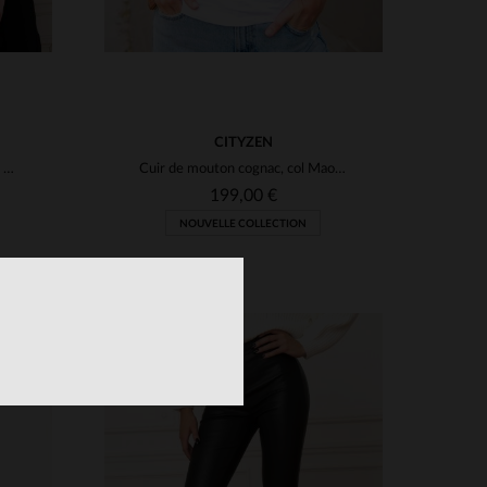
CITYZEN
Blouson biker slimfit en nubuck marron. Velouté et polyvalent.
Cuir de mouton cognac, col Mao, coupe slim. Élégant et intemporel.
199,00 €
NOUVELLE COLLECTION