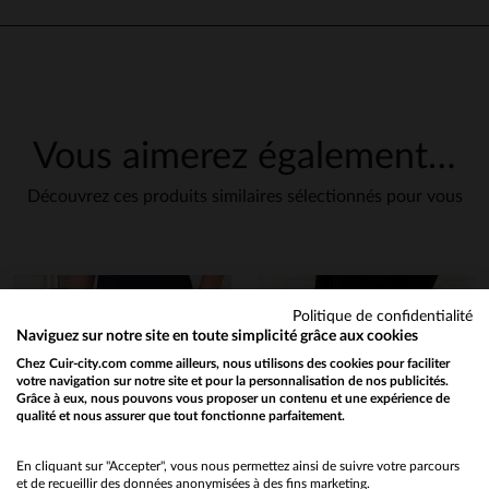
Vous aimerez également…
Découvrez ces produits similaires sélectionnés pour vous
Politique de confidentialité
Naviguez sur notre site en toute simplicité grâce aux cookies
Chez Cuir-city.com comme ailleurs, nous utilisons des cookies pour faciliter
votre navigation sur notre site et pour la personnalisation de nos publicités.
Grâce à eux, nous pouvons vous proposer un contenu et une expérience de
qualité et nous assurer que tout fonctionne parfaitement.
Would you like to be redirected to our English site?
No
En cliquant sur "Accepter", vous nous permettez ainsi de suivre votre parcours
et de recueillir des données anonymisées à des fins marketing.