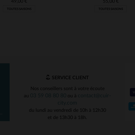
49,00 €
55,00 €
TOUTES SAISONS
TOUTES SAISONS
SERVICE CLIENT
Nos conseillers sont à votre écoute
03 59 08 80 80
contact@cuir-
au
ou à
ILLES DISPONIBLES
TAILLES DISPONIBLE
city.com
du lundi au vendredi de 10h à 12h30
M
XL
M
L
et de 13h30 à 18h.