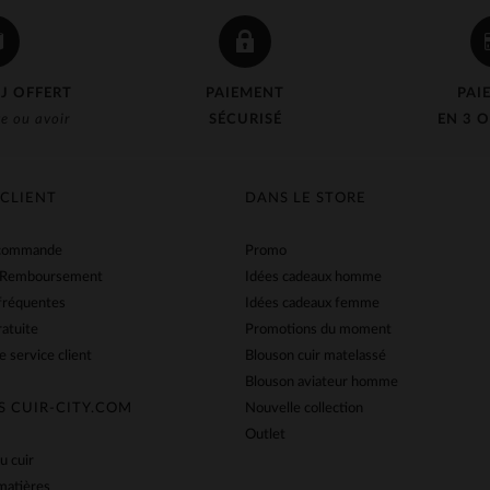
J OFFERT
PAIEMENT
PAI
e ou avoir
SÉCURISÉ
EN 3 O
 CLIENT
DANS LE STORE
 commande
Promo
 Remboursement
Idées cadeaux homme
fréquentes
Idées cadeaux femme
ratuite
Promotions du moment
e service client
Blouson cuir matelassé
Blouson aviateur homme
S CUIR-CITY.COM
Nouvelle collection
Outlet
u cuir
matières