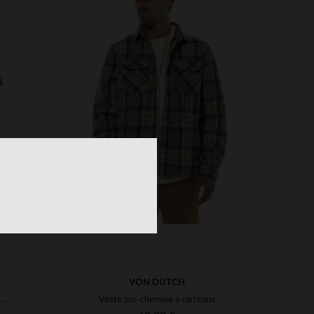
S
TAILLES DISPONIBLES
S
XL
VON DUTCH
ise manches courtes en coton army kaki
Veste sur-chemise à carreaux