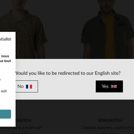
tialité
ILLES DISPONIBLES
TAILLES DISPONIBLE
, nous
M
L
XL
2XL
S
L
XL
ue tout
Would you like to be redirected to our English site?
e
No
Yes
 soit
VON DUTCH
VON DUTCH
hemise jaune à motif noir
Chem