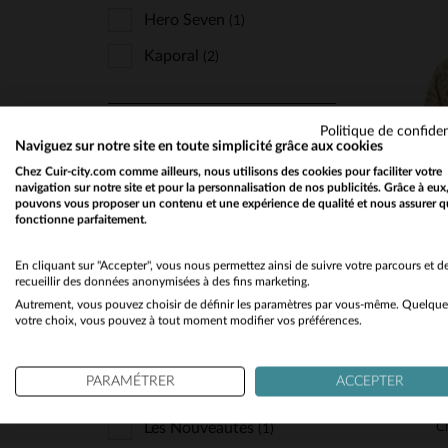
Hero Seven
(1)
Kaporal
(2)
Marine Nationale
(1)
MATIÈRE
Mcs
(14)
Politique de confiden
Naviguez sur notre site en toute simplicité grâce aux cookies
TA
Petrol Industries
Bi-Matiere
(1)
(3)
Chez Cuir-city.com comme ailleurs, nous utilisons des cookies pour faciliter votre
navigation sur notre site et pour la personnalisation de nos publicités. Grâce à eux
S
Redskins
Textile
(5)
(5)
pouvons vous proposer un contenu et une expérience de qualité et nous assurer q
fonctionne parfaitement.
Schott
(2)
En cliquant sur "Accepter", vous nous permettez ainsi de suivre votre parcours et d
SAISON
Von Dutch
(6)
recueillir des données anonymisées à des fins marketing.
Autrement, vous pouvez choisir de définir les paramètres par vous-même. Quelque
Toutes Saisons
(6)
votre choix, vous pouvez à tout moment modifier vos préférences.
PARAMÉTRER
ACCEPTER
N'AFFICHER QUE
Les Nouveautés
C
(1)