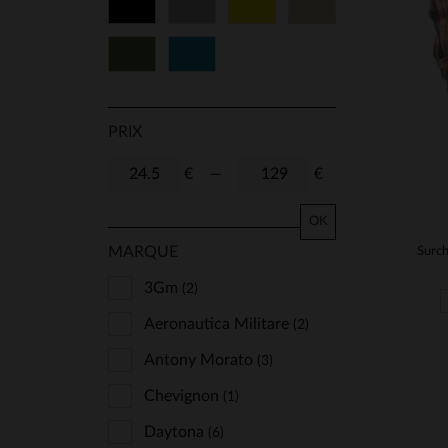
Noir
Gris
Jaune
Beige
Vert
Bleu
PRIX
€
—
€
OK
MARQUE
Surch
3Gm
(2)
Aeronautica Militare
(2)
Antony Morato
(3)
Chevignon
(1)
Daytona
(6)