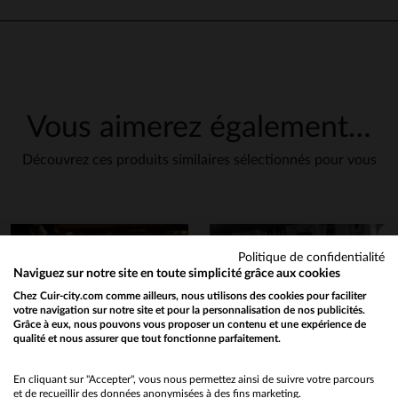
Vous aimerez également…
Découvrez ces produits similaires sélectionnés pour vous
Politique de confidentialité
Naviguez sur notre site en toute simplicité grâce aux cookies
Chez Cuir-city.com comme ailleurs, nous utilisons des cookies pour faciliter
votre navigation sur notre site et pour la personnalisation de nos publicités.
Grâce à eux, nous pouvons vous proposer un contenu et une expérience de
qualité et nous assurer que tout fonctionne parfaitement.
Would you like to be redirected to our English site?
No
En cliquant sur "Accepter", vous nous permettez ainsi de suivre votre parcours
et de recueillir des données anonymisées à des fins marketing.