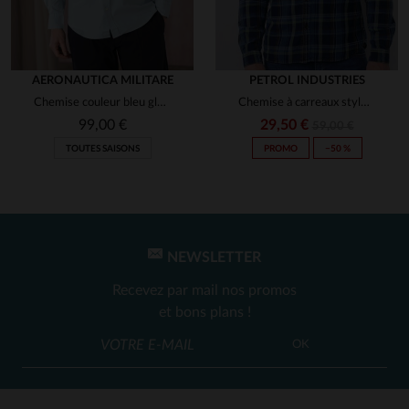
AERONAUTICA MILITARE
PETROL INDUSTRIES
Chemise couleur bleu glacier avec logo aéronautique
Chemise à carreaux style bucheron
99,00 €
29,50 €
59,00 €
TOUTES SAISONS
PROMO
−50 %
NEWSLETTER
Recevez par mail nos promos
et bons plans !
OK