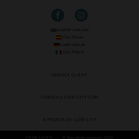
Leather-Jack.com
City-Piel.es
Leder-Jack.de
City-Pelle.it
SERVICE CLIENT
Suivre ma commande
Échange & Remboursement
CONSEILS CUIR-CITY.COM
Questions fréquentes
Livraison gratuite
Entretien du cuir
Contacter le service client
Guide des matières
À PROPOS DE CUIR-CITY
Guide des tailles
Découvrez Cuir-City
© Tous droits réservés 2026