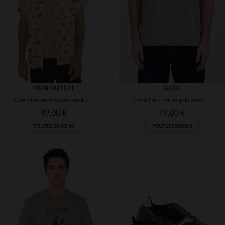
S
M
L
XL
2XL
S
M
(1)
(2)
(1)
VON DUTCH
GULF
Chemise en viscose imprimée
T-shirt en coton gris avec logo Gulf
49,00 €
49,00 €
TOUTES SAISONS
TOUTES SAISONS
TAILLES DISPONIBLES
TAILLES DISPONIBLES