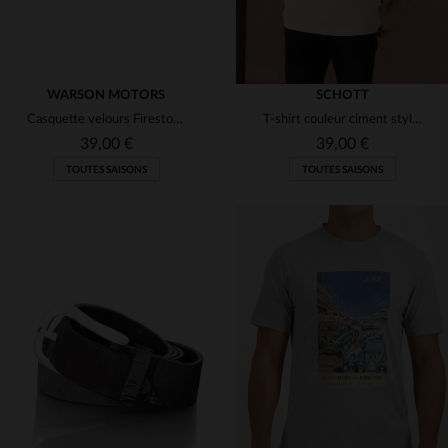
WARSON MOTORS
SCHOTT
Casquette velours Firestone 53
T-shirt couleur ciment style vintage rider
39,00 €
39,00 €
TOUTES SAISONS
TOUTES SAISONS
TAILLES DISPONIBLES
TAILLES DISPONIBLES
TU
S