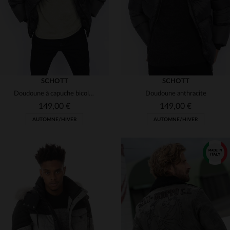
SCHOTT
SCHOTT
Doudoune à capuche bicolore grise et noire
Doudoune anthracite
149,00 €
149,00 €
AUTOMNE/HIVER
AUTOMNE/HIVER
TAILLES DISPONIBLES
TAILLES DISPONIBLES
S
M
2XL
L
XL
2XL