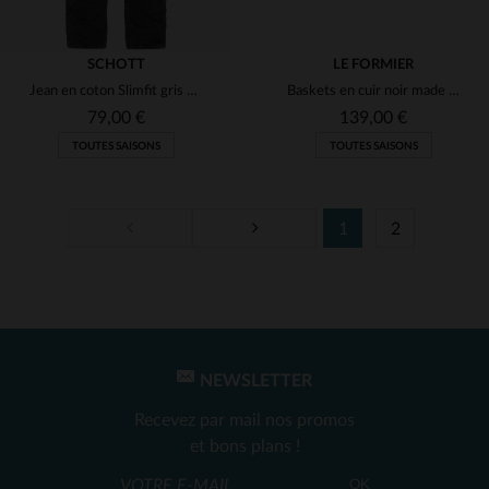
SCHOTT
LE FORMIER
Jean en coton Slimfit gris homme
Baskets en cuir noir made in france
79,00 €
139,00 €
TOUTES SAISONS
TOUTES SAISONS
1
2
TAILLES DISPONIBLES
TAILLES DISPONIBLES
29
41
NEWSLETTER
Recevez par mail nos promos
et bons plans !
OK