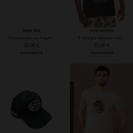
NEW ERA
VON DUTCH
Casquette des Los Angeles Dodgers
T-shirt gris délavé en coton logo œil enflammé
30,00 €
35,00 €
PRINTEMPS/ÉTÉ
TOUTES SAISONS
TAILLES DISPONIBLES
TAILLES DISPONIBLES
TU
S