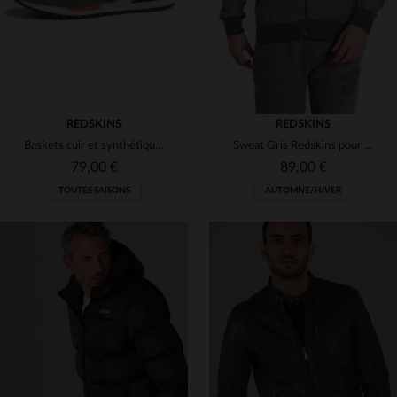
REDSKINS
REDSKINS
Baskets cuir et synthétique couleur gris et jean
Sweat Gris Redskins pour Homme en coton
79,00 €
89,00 €
TOUTES SAISONS
AUTOMNE/HIVER
TAILLES DISPONIBLES
TAILLES DISPONIBLES
41
M