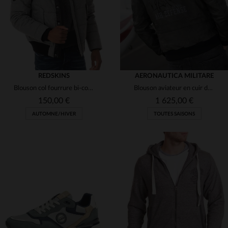
REDSKINS
AERONAUTICA MILITARE
Blouson col fourrure bi-couleur gris/noir
Blouson aviateur en cuir de mouton anthracite, made in Italy.
150,00 €
1 625,00 €
AUTOMNE/HIVER
TOUTES SAISONS
TAILLES DISPONIBLES
TAILLES DISPONIBLES
S
54
56