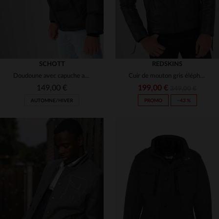
SCHOTT
REDSKINS
Doudoune avec capuche anthracite
Cuir de mouton gris éléphant, coupe slim. Blouson motard intemporel.
149,00 €
199,00 €
349,00 €
AUTOMNE/HIVER
PROMO
−43 %
TAILLES DISPONIBLES
TAILLES DISPONIBLES
S
XL
XL