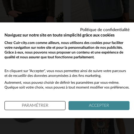
Politique de confidentialité
SERGE PARIENTE
PETROL INDUSTRIES
Naviguez sur notre site en toute simplicité grâce aux cookies
Blouson ALON 2 en cuir de mouton anthracite, souple et léger.
Pull à capuche gris vert
Chez Cuir-city.com comme ailleurs, nous utilisons des cookies pour faciliter
votre navigation sur notre site et pour la personnalisation de nos publicités.
299,00 €
24,50 €
49,00 €
Grâce à eux, nous pouvons vous proposer un contenu et une expérience de
TOUTES SAISONS
PROMO
−50 %
qualité et nous assurer que tout fonctionne parfaitement.
Would you like to be redirected to our English site?
No
En cliquant sur "Accepter", vous nous permettez ainsi de suivre votre parcours
et de recueillir des données anonymisées à des fins marketing.
Autrement, vous pouvez choisir de définir les paramètres par vous-même.
Yes
Quelque soit votre choix, vous pouvez à tout moment modifier vos préférences.
TAILLES DISPONIBLES
TAILLES DISPONIBLES
PARAMÉTRER
ACCEPTER
2XL
3XL
S