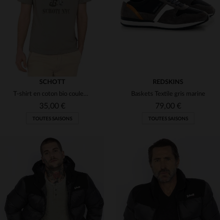
S
L
XL
XL
2XL
3XL
SCHOTT
REDSKINS
T-shirt en coton bio couleur ciment illustration cartoon
Baskets Textile gris marine
35,00 €
79,00 €
TOUTES SAISONS
TOUTES SAISONS
TAILLES DISPONIBLES
TAILLES DISPONIBLES
M
L
XL
40
41