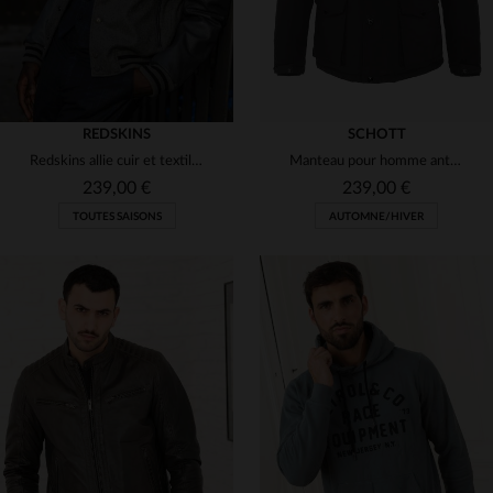
REDSKINS
SCHOTT
Redskins allie cuir et textile pour ce blouson varsity intemporel.
Manteau pour homme anthracite avec poches
239,00 €
239,00 €
TOUTES SAISONS
AUTOMNE/HIVER
TAILLES DISPONIBLES
TAILLES DISPONIBLES
L
M
4XL