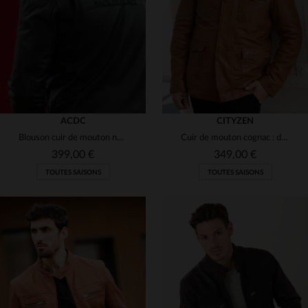
3XL
4XL
4XL
(5)
(4)
(1)
(4)
(2)
(1)
(2)
ACDC
CITYZEN
(1)
Blouson cuir de mouton noir, licence AC/DC, esprit *Back in Black*.
Cuir de mouton cognac : douceur et style intemporel en une veste.
399,00 €
349,00 €
(10)
TOUTES SAISONS
TOUTES SAISONS
(62)
(35)
(19)
TAILLES DISPONIBLES
(6)
S
M
L
XL
2XL
TAILLES DISPONIBLES
(1)