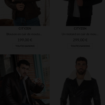
CITYZEN
CITYZEN
Blouson en cuir de mouton, coupe skinny, léger et indémodable.
Un motard en cuir de mouton noir, souple et léger. Grandes tailles.
199,00 €
299,00 €
TOUTES SAISONS
TOUTES SAISONS
TAILLES DISPONIBLES
TAILLES DISPONIBLES
XL
2XL
58
64
66
68