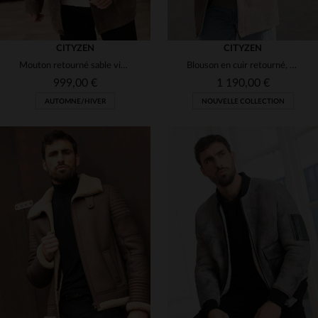
CITYZEN
CITYZEN
Mouton retourné sable vieilli, blouson chaud et élégant pour l'hiver.
Blouson en cuir retourné, sable vieilli, style chic et résistant.
999,00 €
1 190,00 €
AUTOMNE/HIVER
NOUVELLE COLLECTION
TAILLES DISPONIBLES
TAILLES DISPONIBLES
56
60
50
56