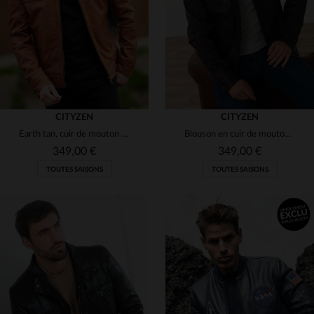
3XL
4XL
(5)
S
M
L
XL
CITYZEN
CITYZEN
Earth tan, cuir de mouton souple. Blouson regular et durable.
Blouson en cuir de mouton marron, épuré et intemporel.
349,00 €
349,00 €
TOUTES SAISONS
TOUTES SAISONS
TAILLES DISPONIBLES
TAILLES DISPONIBLES
S
M
L
XL
2XL
M
XL
2XL
3XL