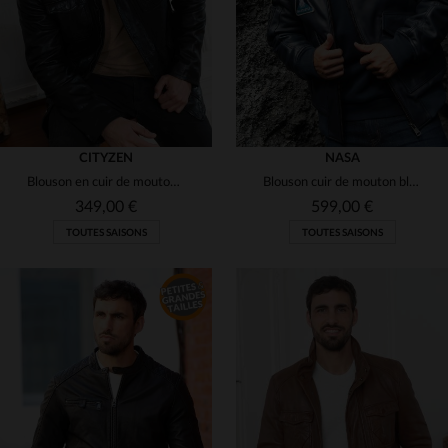
CITYZEN
NASA
Blouson en cuir de mouton noir, souple et brillant, style intemporel.
Blouson cuir de mouton bleu marine, inspiré d'Apollo XIII.
349,00 €
599,00 €
TOUTES SAISONS
TOUTES SAISONS
TAILLES DISPONIBLES
TAILLES DISPONIBLES
S
M
L
XL
M
L