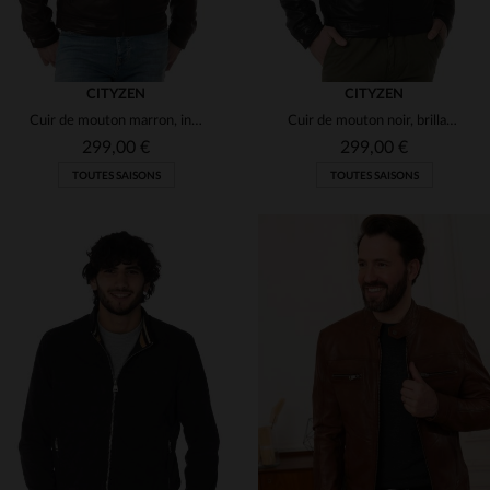
CITYZEN
CITYZEN
Cuir de mouton marron, intemporel. Coupe regular, style décontracté.
Cuir de mouton noir, brillant et souple, pour un blouson indémodable.
299,00 €
299,00 €
TOUTES SAISONS
TOUTES SAISONS
TAILLES DISPONIBLES
TAILLES DISPONIBLES
72
74
74