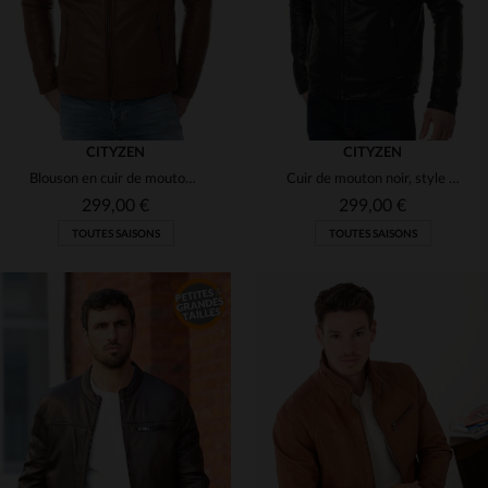
CITYZEN
CITYZEN
Blouson en cuir de mouton cognac. Coupe motard, style intemporel.
Cuir de mouton noir, style motard, coupe regular et détails soignés.
299,00 €
299,00 €
TOUTES SAISONS
TOUTES SAISONS
TAILLES DISPONIBLES
TAILLES DISPONIBLES
60
64
66
68
66
68
70
72
74