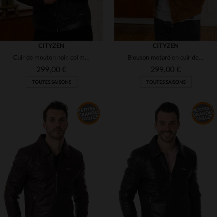
CITYZEN
CITYZEN
Cuir de mouton noir, col motard et coupe regular pour un style urbain.
Blouson motard en cuir de chèvre velours cognac, coupe slimfit.
299,00 €
299,00 €
TOUTES SAISONS
TOUTES SAISONS
TAILLES DISPONIBLES
TAILLES DISPONIBLES
L
2XL
2XL