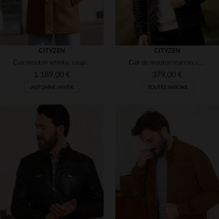
CITYZEN
CITYZEN
Cuir mouton whisky, coupe droite. Élégant et résistant pour l'hiver.
Cuir de mouton marron, coupe regular.Un blouson souple et intemporel.
1 189,00 €
379,00 €
AUTOMNE/HIVER
TOUTES SAISONS
TAILLES DISPONIBLES
TAILLES DISPONIBLES
48
50
52
54
56
S
2XL
3XL