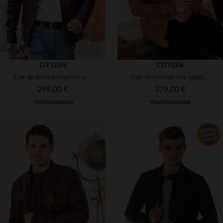
CITYZEN
CITYZEN
Cuir de mouton marron, un blouson classique pour un style décontracté.
Cuir de mouton tan, souple et intemporel, pour un blouson élégant.
299,00 €
379,00 €
TOUTES SAISONS
TOUTES SAISONS
TAILLES DISPONIBLES
58
60
68
70
72
TAILLES DISPONIBLES
74
M
L
XL
3XL