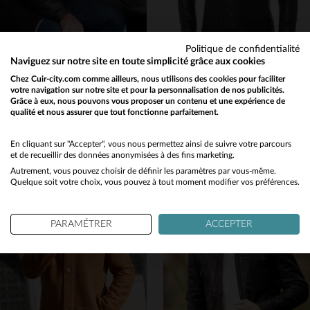
Politique de confidentialité
Naviguez sur notre site en toute simplicité grâce aux cookies
CITYZEN
CITYZEN
Chez Cuir-city.com comme ailleurs, nous utilisons des cookies pour faciliter
votre navigation sur notre site et pour la personnalisation de nos publicités.
Mouton retourné whisky : élégance et chaleur en automne-hiver.
Blouson biker en cuir de vachette noir, style rock et col amovible.
Grâce à eux, nous pouvons vous proposer un contenu et une expérience de
1 190,00 €
349,00 €
qualité et nous assurer que tout fonctionne parfaitement.
Would you like to be redirected to our English site?
AUTOMNE/HIVER
TOUTES SAISONS
No
En cliquant sur "Accepter", vous nous permettez ainsi de suivre votre parcours
et de recueillir des données anonymisées à des fins marketing.
Autrement, vous pouvez choisir de définir les paramètres par vous-même.
Yes
Quelque soit votre choix, vous pouvez à tout moment modifier vos préférences.
PARAMÉTRER
ACCEPTER
TAILLES DISPONIBLES
TAILLES DISPONIBLES
50
52
54
56
58
S