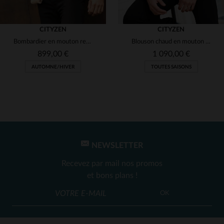
CITYZEN
CITYZEN
Bombardier en mouton retourné, chaud et matelassé pour l'hiver.
Blouson chaud en mouton retourné, coupe skinny, détails contrastants.
899,00 €
1 090,00 €
AUTOMNE/HIVER
TOUTES SAISONS
NEWSLETTER
TAILLES DISPONIBLES
TAILLES DISPONIBLES
Recevez par mail nos promos
3XL
L
et bons plans !
OK