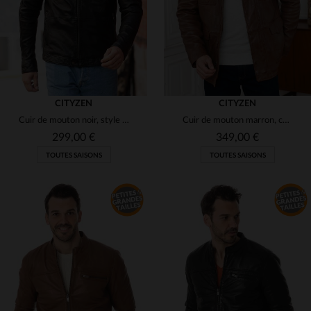
CITYZEN
CITYZEN
Cuir de mouton noir, style motard sobre pour grandes tailles.
Cuir de mouton marron, coupe droite, style classique et raffiné.
299,00 €
349,00 €
TOUTES SAISONS
TOUTES SAISONS
TAILLES DISPONIBLES
52
54
56
58
66
TAILLES DISPONIBLES
70
S
M
L
2XL