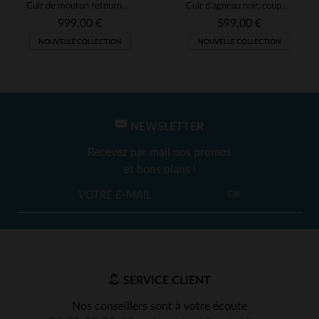
Cuir de mouton retourné noir, manteau mi-long chaud et indémodable.
Cuir d'agneau noir, coupe regular : élégance et légèreté au quotidien.
Sans commentaire
999,00 €
599,00 €
Avis du
29/10/2025
, suite à une
NOUVELLE COLLECTION
NOUVELLE COLLECTION
expérience du
22/10/2025
par
Carolina Z.
Publié à l'origine sur
city-piel.es (e
VOIR L’AVIS D’ORIGINE
Signaler
NEWSLETTER
Recevez par mail nos promos
1
2
et bons plans !
OK
SERVICE CLIENT
Nos conseillers sont à votre écoute