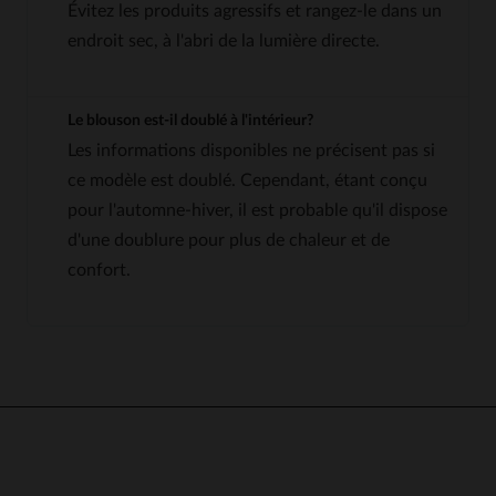
Évitez les produits agressifs et rangez-le dans un
endroit sec, à l'abri de la lumière directe.
Le blouson est-il doublé à l'intérieur?
Les informations disponibles ne précisent pas si
ce modèle est doublé. Cependant, étant conçu
pour l'automne-hiver, il est probable qu'il dispose
d'une doublure pour plus de chaleur et de
confort.
4.7
5
/
5
Avis collecté par un tiers
Sans commentaire
Avis du
26/01/2026
, suite à une
expérience du
14/01/2026
par
J
Basé sur
6
avis soumis à un
S.
contrôle
Publié à l'origine sur
city-piel.es (e