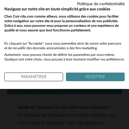
un rendu unique.
Politique de confidentialité
Coupe regular: équilibre parfait entre confort
Naviguez sur notre site en toute simplicité grâce aux cookies
et élégance, adaptée à toutes les
Chez Cuir-city.com comme ailleurs, nous utilisons des cookies pour faciliter
votre navigation sur notre site et pour la personnalisation de nos publicités.
morphologies.
Grâce à eux, nous pouvons vous proposer un contenu et une expérience de
qualité et nous assurer que tout fonctionne parfaitement.
Would you like to be redirected to our English site?
Polyvalence: se porte aussi bien avec un jean
qu’avec un pantalon habillé, pour un style
No
En cliquant sur "Accepter", vous nous permettez ainsi de suivre votre parcours
casual ou chic.
et de recueillir des données anonymisées à des fins marketing.
Autrement, vous pouvez choisir de définir les paramètres par vous-même.
Entretien facile: un cuir qui vieillit bien, à
Yes
Quelque soit votre choix, vous pouvez à tout moment modifier vos préférences.
condition de le nourrir régulièrement avec un
produit adapté.
PARAMÉTRER
ACCEPTER
QUESTIONS FRÉQUENTES
Quelle est l'épaisseur du cuir utilisé pour ce blouson?
Ce blouson est fabriqué en mouton retourné, un
cuir souple et résistant, mais son épaisseur