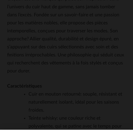
l’univers du cuir haut de gamme, sans jamais tomber
dans l’excès. Fondée sur un savoir-faire et une passion
pour les matières nobles, elle propose des pièces
intemporelles, conçues pour traverser les modes. Son
approche? Allier qualité, durabilité et design épuré, en
s’appuyant sur des cuirs sélectionnés avec soin et des
finitions irréprochables. Une philosophie qui séduit ceux
qui recherchent des vêtements à la fois stylés et conçus
pour durer.
Caractéristiques
Cuir en mouton retourné: souple, résistant et
naturellement isolant, idéal pour les saisons
froides.
Teinte whisky: une couleur riche et
polyvalente, qui se patine avec le temps pour