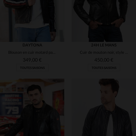
DAYTONA
24H LE MANS
Blouson en cuir motard patché noir
Cuir de mouton noir, style motard, coupe regular et esprit racing.
349,00 €
450,00 €
TOUTES SAISONS
TOUTES SAISONS
TAILLES DISPONIBLES
TAILLES DISPONIBLES
M
L
XL
2XL
3XL
XL
2XL
3XL