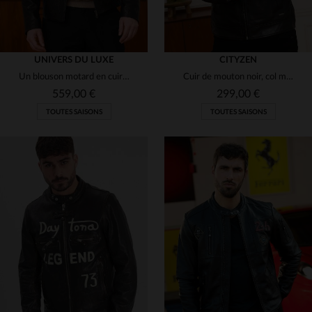
UNIVERS DU LUXE
CITYZEN
Un blouson motard en cuir d'agneau noir, coupe droite et intemporelle.
Cuir de mouton noir, col motard et coupe regular pour un style urbain.
559,00 €
299,00 €
TOUTES SAISONS
TOUTES SAISONS
TAILLES DISPONIBLES
TAILLES DISPONIBLES
50
52
54
56
L
2XL