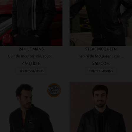
S
2XL
70
24H LE MANS
STEVE MCQUEEN
Cuir de mouton noir, souple et léger, pour un blouson motard régulier.
Inspiré de McQueen : cuir de mouton noir, coupe droite et col motard.
450,00 €
560,00 €
TOUTES SAISONS
TOUTES SAISONS
TAILLES DISPONIBLES
M
L
XL
2XL
3XL
TAILLES DISPONIBLES
4XL
5XL
M
L
XL
2XL
3XL