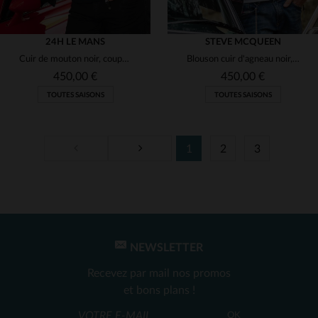
24H LE MANS
STEVE MCQUEEN
Cuir de mouton noir, coupe motard. Un hommage aux 24 Heures du Mans.
Blouson cuir d'agneau noir, esprit vintage et élégance intemporelle.
450,00 €
450,00 €
TOUTES SAISONS
TOUTES SAISONS
1
2
3
TAILLES DISPONIBLES
TAILLES DISPONIBLES
S
L
2XL
4XL
L
XL
2XL
NEWSLETTER
Recevez par mail nos promos
et bons plans !
OK