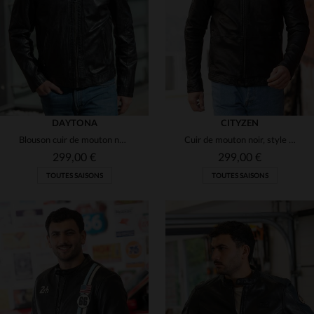
3XL
4XL
3XL
DAYTONA
CITYZEN
Blouson cuir de mouton noir, coupe regular. Style motard et élégant.
Cuir de mouton noir, style motard sobre pour grandes tailles.
299,00 €
299,00 €
TOUTES SAISONS
TOUTES SAISONS
TAILLES DISPONIBLES
52
54
56
58
66
TAILLES DISPONIBLES