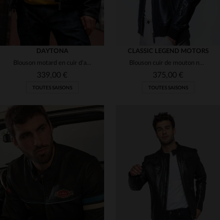
DAYTONA
CLASSIC LEGEND MOTORS
Blouson motard en cuir d'agneau vieilli, noir et cognac, intemporel.
Blouson cuir de mouton noir : coupe regular, col mao, élégant.
339,00 €
375,00 €
TOUTES SAISONS
TOUTES SAISONS
TAILLES DISPONIBLES
TAILLES DISPONIBLES
M
L
XL
3XL
M
XL
2XL