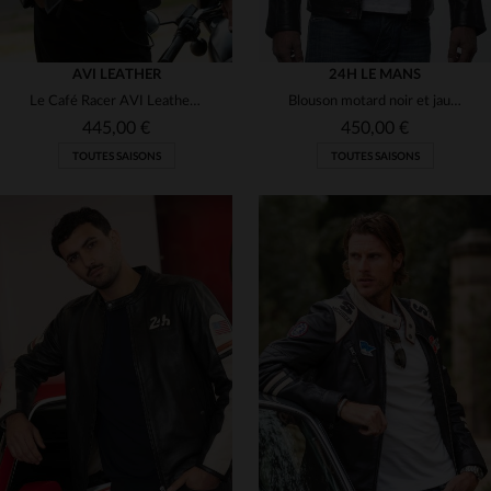
AVI LEATHER
24H LE MANS
Le Café Racer AVI Leather, cuir de cheval noir, inspiré du J100.
Blouson motard noir et jaune en cuir de mouton, souple et léger.
445,00 €
450,00 €
TOUTES SAISONS
TOUTES SAISONS
TAILLES DISPONIBLES
TAILLES DISPONIBLES
38
46
48
L
XL
2XL