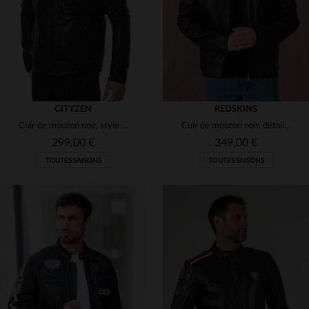
CITYZEN
REDSKINS
Cuir de mouton noir, style motard, coupe regular et détails soignés.
Cuir de mouton noir, détails métalliques : l'essence du blouson biker.
299,00 €
349,00 €
TOUTES SAISONS
TOUTES SAISONS
TAILLES DISPONIBLES
TAILLES DISPONIBLES
66
68
70
72
74
M
L
2XL
3XL