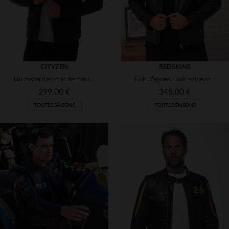
CITYZEN
REDSKINS
Un motard en cuir de mouton noir, souple et léger. Grandes tailles.
Cuir d'agneau noir, style motard Redskins.Zip et coupe classique.
299,00 €
345,00 €
TOUTES SAISONS
TOUTES SAISONS
TAILLES DISPONIBLES
TAILLES DISPONIBLES
58
64
66
68
M
L
XL
2XL