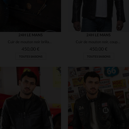
24H LE MANS
24H LE MANS
Cuir de mouton noir brillant, coupe motard pour un style intemporel.
Cuir de mouton noir, coupe motard, inspiré des 24H du Mans.
450,00 €
450,00 €
TOUTES SAISONS
TOUTES SAISONS
TAILLES DISPONIBLES
S
M
L
XL
2XL
TAILLES DISPONIBLES
2XL
3XL
3XL