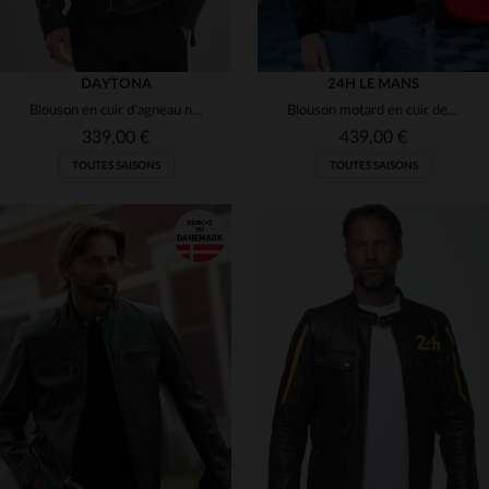
DAYTONA
24H LE MANS
Blouson en cuir d'agneau noir, style motard et détails métalliques.
Blouson motard en cuir de mouton noir, inspiré des 24 Heures du Mans.
339,00 €
439,00 €
TOUTES SAISONS
TOUTES SAISONS
TAILLES DISPONIBLES
TAILLES DISPONIBLES
2XL
3XL
XL
3XL