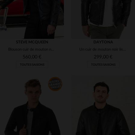
STEVE MCQUEEN
DAYTONA
Blouson cuir de mouton noir, coupe regular, col motard. Style McQueen.
Un cuir de mouton noir lisse, coupe regular, pour un style motard.
560,00 €
299,00 €
TOUTES SAISONS
TOUTES SAISONS
TAILLES DISPONIBLES
S
L
XL
2XL
3XL
TAILLES DISPONIBLES
4XL
M
XL
2XL
3XL