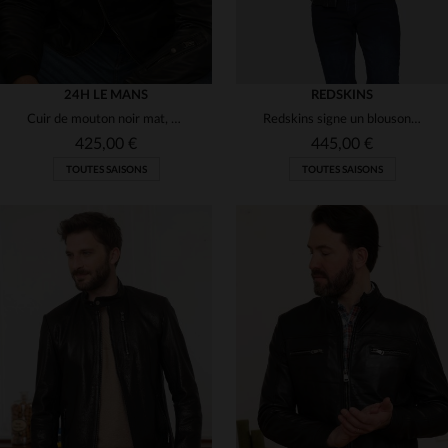
24H LE MANS
REDSKINS
Cuir de mouton noir mat, style racers, inspiré des 24 Heures du Mans.
Redskins signe un blouson motard en cuir de mouton noir, coupe slim.
425,00 €
445,00 €
TOUTES SAISONS
TOUTES SAISONS
TAILLES DISPONIBLES
TAILLES DISPONIBLES
M
XL
3XL