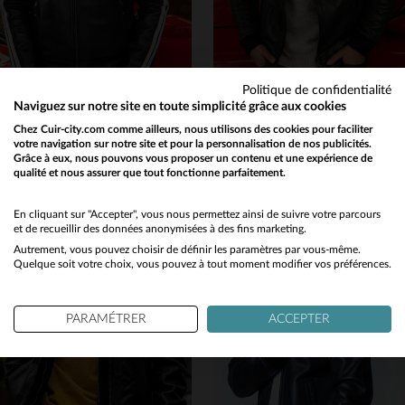
Politique de confidentialité
24H LE MANS
24H LE MANS
Naviguez sur notre site en toute simplicité grâce aux cookies
Cuir de mouton noir, col motard : l'esprit des 24H du Mans en blouson.
Cuir d'agneau noir, style vintage inspiré des 24 Heures du Mans.
Chez Cuir-city.com comme ailleurs, nous utilisons des cookies pour faciliter
votre navigation sur notre site et pour la personnalisation de nos publicités.
499,00 €
540,00 €
Grâce à eux, nous pouvons vous proposer un contenu et une expérience de
TOUTES SAISONS
TOUTES SAISONS
qualité et nous assurer que tout fonctionne parfaitement.
Would you like to be redirected to our English site?
No
En cliquant sur "Accepter", vous nous permettez ainsi de suivre votre parcours
et de recueillir des données anonymisées à des fins marketing.
Autrement, vous pouvez choisir de définir les paramètres par vous-même.
Yes
Quelque soit votre choix, vous pouvez à tout moment modifier vos préférences.
TAILLES DISPONIBLES
TAILLES DISPONIBLES
PARAMÉTRER
ACCEPTER
L
XL
2XL
3XL
M
L
XL
2XL