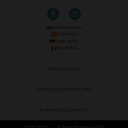
Leather-Jack.com
City-Piel.es
Leder-Jack.de
City-Pelle.it
SERVICE CLIENT
Suivre ma commande
Échange & Remboursement
CONSEILS CUIR-CITY.COM
Questions fréquentes
Livraison gratuite
Entretien du cuir
Contacter le service client
Guide des matières
À PROPOS DE CUIR-CITY
Guide des tailles
Découvrez Cuir-City
© Tous droits réservés 2026