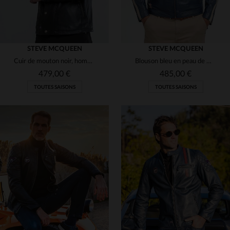
STEVE MCQUEEN
STEVE MCQUEEN
Cuir de mouton noir, hommage au blouson motard de McQueen en 1971.
Blouson bleu en peau de mouton souple, style racing, patchs Le Mans.
479,00 €
485,00 €
TOUTES SAISONS
TOUTES SAISONS
TAILLES DISPONIBLES
TAILLES DISPONIBLES
M
4XL