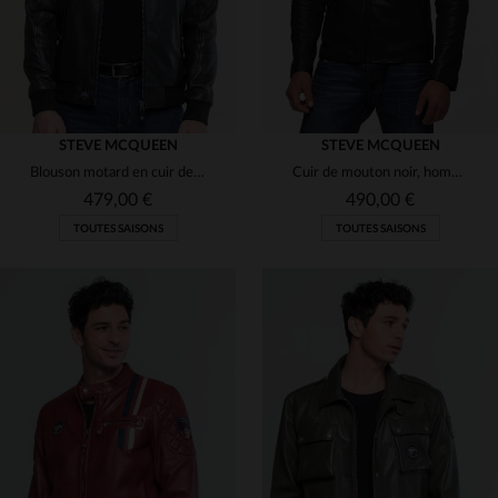
STEVE MCQUEEN
STEVE MCQUEEN
Blouson motard en cuir de mouton noir, souple et intemporel, McQueen.
Cuir de mouton noir, hommage à McQueen.Doux, matelassé, coupe regular.
479,00 €
490,00 €
TOUTES SAISONS
TOUTES SAISONS
TAILLES DISPONIBLES
TAILLES DISPONIBLES
M
3XL
4XL