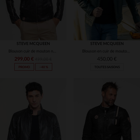
STEVE MCQUEEN
STEVE MCQUEEN
Blouson cuir de mouton noir, léger, inspiré par Steve McQueen.
Blouson en cuir de mouton bleu pétrole. Léger, souple et intemporel.
299,00 €
450,00 €
499,00 €
PROMO
−40 %
TOUTES SAISONS
TAILLES DISPONIBLES
TAILLES DISPONIBLES
3XL
XL
2XL