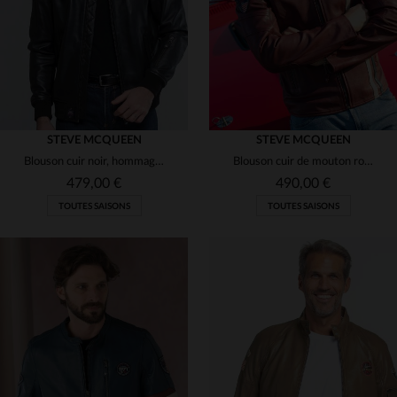
STEVE MCQUEEN
STEVE MCQUEEN
Blouson cuir noir, hommage à McQueen et au Mans 1971.
Blouson cuir de mouton rouge foncé, style motard façon McQueen.
479,00 €
490,00 €
TOUTES SAISONS
TOUTES SAISONS
TAILLES DISPONIBLES
TAILLES DISPONIBLES
M
2XL
2XL
3XL