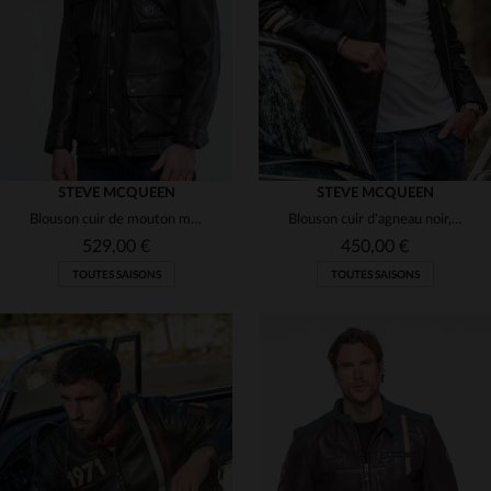
M
L
XL
3XL
M
L
2XL
STEVE MCQUEEN
STEVE MCQUEEN
Blouson cuir de mouton marron foncé, mi-long, style Steve McQueen.
Blouson cuir d'agneau noir, esprit vintage et élégance intemporelle.
529,00 €
450,00 €
TOUTES SAISONS
TOUTES SAISONS
TAILLES DISPONIBLES
TAILLES DISPONIBLES