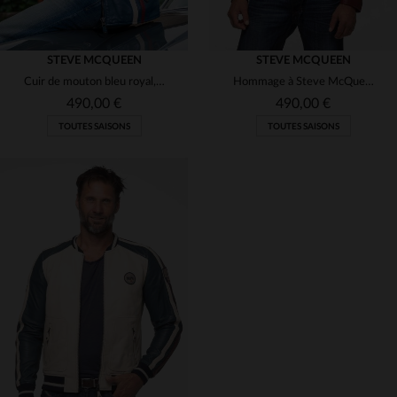
STEVE MCQUEEN
STEVE MCQUEEN
Cuir de mouton bleu royal, style racing inspiré par Steve McQueen.
Hommage à Steve McQueen, ce blouson en cuir de mouton rouge foncé est léger et souple.
490,00 €
490,00 €
TOUTES SAISONS
TOUTES SAISONS
TAILLES DISPONIBLES
TAILLES DISPONIBLES
2XL
3XL