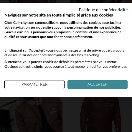
Politique de confidentialité
Naviguez sur notre site en toute simplicité grâce aux cookies
Chez Cuir-city.com comme ailleurs, nous utilisons des cookies pour faciliter
votre navigation sur notre site et pour la personnalisation de nos publicités.
Grâce à eux, nous pouvons vous proposer un contenu et une expérience de
STEVE MCQUEEN
STEVE MCQUEEN
qualité et nous assurer que tout fonctionne parfaitement.
Would you like to be redirected to our English site?
Cuir de mouton taupe, style racing vintage inspiré de Steve McQueen.
Blouson cuir de mouton kaki, coupe slim, hommage à McQueen.
299,00 €
299,00 €
499,00 €
520,00 €
No
En cliquant sur "Accepter", vous nous permettez ainsi de suivre votre parcours
et de recueillir des données anonymisées à des fins marketing.
PROMO
−40 %
PROMO
−42 %
Autrement, vous pouvez choisir de définir les paramètres par vous-même.
Yes
Quelque soit votre choix, vous pouvez à tout moment modifier vos préférences.
PARAMÉTRER
ACCEPTER
TAILLES DISPONIBLES
TAILLES DISPONIBLES
3XL
4XL