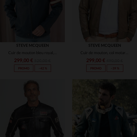
STEVE MCQUEEN
STEVE MCQUEEN
Cuir de mouton bleu royal, coupe motarde légère, hommage à McQueen.
Cuir de mouton, col motard et coupe A2, hommage à Steve McQueen.
299,00 €
299,00 €
520,00 €
490,00 €
PROMO
−42 %
PROMO
−39 %
TAILLES DISPONIBLES
TAILLES DISPONIBLES
3XL
4XL
S
3XL