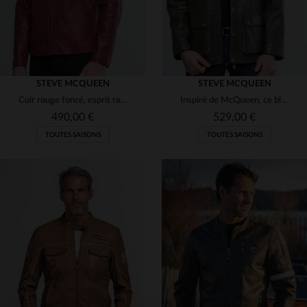
STEVE MCQUEEN
STEVE MCQUEEN
Cuir rouge foncé, esprit racing et élégance à la Steve McQueen.
Inspiré de McQueen, ce blouson kaki en cuir de mouton est intemporel.
490,00 €
529,00 €
TOUTES SAISONS
TOUTES SAISONS
TAILLES DISPONIBLES
TAILLES DISPONIBLES
2XL
3XL
XL
3XL