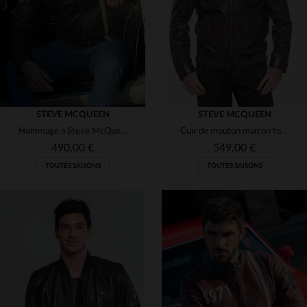
L
XL
2XL
L
XL
2XL
STEVE MCQUEEN
STEVE MCQUEEN
Hommage à Steve McQueen : cuir de mouton noir au style racing rétro.
Cuir de mouton marron foncé, léger et souple, inspiré de McQueen.
490,00 €
549,00 €
TOUTES SAISONS
TOUTES SAISONS
TAILLES DISPONIBLES
TAILLES DISPONIBLES
M
3XL
5XL
M
L
XL
2XL