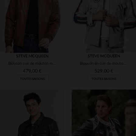
(29)
(29)
(29)
(25)
STEVE MCQUEEN
STEVE MCQUEEN
Blouson cuir de mouton marron tortoise, inspiré de Steve McQueen.
Blouson en cuir de mouton écru, inspiré par Steve McQueen et le Mans.
(4)
(24)
479,00 €
529,00 €
TOUTES SAISONS
TOUTES SAISONS
(2)
(28)
(5)
(2)
(1)
(29)
(2)
TAILLES DISPONIBLES
TAILLES DISPONIBLES
(5)