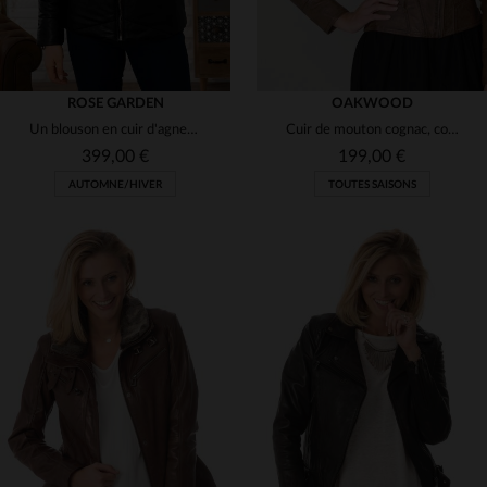
ROSE GARDEN
OAKWOOD
Un blouson en cuir d'agneau noir, capuche fourrée, idéal pour l'hiver.
Cuir de mouton cognac, coupe slim.Détails biker : rivets et poches.
399,00 €
199,00 €
AUTOMNE/HIVER
TOUTES SAISONS
TAILLES DISPONIBLES
TAILLES DISPONIBLES
M
L
XL
2XL
3XL
S
L
XL
2XL