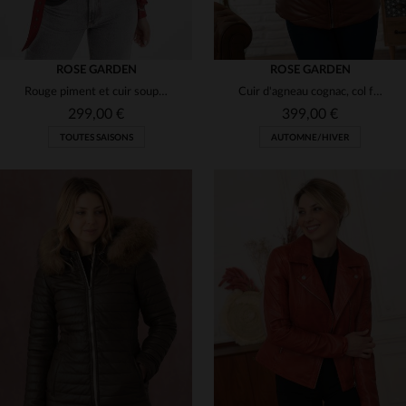
ROSE GARDEN
ROSE GARDEN
Rouge piment et cuir souple pour ce perfecto slimfit au style rock.
Cuir d'agneau cognac, col fourrure amovible : l'hiver en élégance.
299,00 €
399,00 €
TOUTES SAISONS
AUTOMNE/HIVER
TAILLES DISPONIBLES
S
M
L
XL
2XL
TAILLES DISPONIBLES
S
M
L
2XL
3XL
4XL