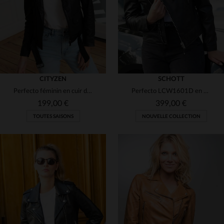
CITYZEN
SCHOTT
Perfecto féminin en cuir de mouton souple, style biker intemporel.
Perfecto LCW1601D en cuir d'agneau noir, coupe slim, Schott.
199,00 €
399,00 €
TOUTES SAISONS
NOUVELLE COLLECTION
TAILLES DISPONIBLES
XS
S
M
L
XL
TAILLES DISPONIBLES
XS
S
M
2XL
2XL