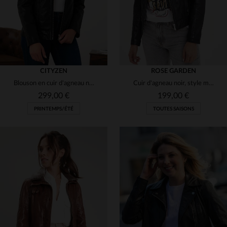
CITYZEN
ROSE GARDEN
Blouson en cuir d'agneau noir, coupe slimfit et élégance intemporelle.
Cuir d'agneau noir, style motard, coupe cintrée et matelassé.
299,00 €
199,00 €
PRINTEMPS/ÉTÉ
TOUTES SAISONS
TAILLES DISPONIBLES
TAILLES DISPONIBLES
38
40
42
44
46
L
XL