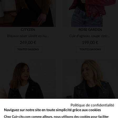
CITYZEN
ROSE GARDEN
Blouson biker slimfit en nubuck marron. Velouté et polyvalent.
Cuir d'agneau, coupe cintrée : le blouson biker au style intemporel.
249,00 €
199,00 €
TOUTES SAISONS
TOUTES SAISONS
TAILLES DISPONIBLES
TAILLES DISPONIBLES
S
M
L
M
L
Politique de confidentialité
Naviguez sur notre site en toute simplicité grâce aux cookies
Chez Cuir-city.com comme ailleurs, nous utilisons des cookies pour faciliter