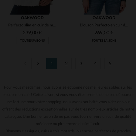
OAKWOOD
OAKWOOD
Perfecto slim en cuir de mouton tan. Style rock, intemporel et léger.
Blouson Perfecto en cuir de mouton noir, souple, élégant et rock.
239,00 €
269,00 €
TOUTES SAISONS
TOUTES SAISONS
1
2
3
4
5
Pour vous mesdames, nous avons sélectionné nos meilleures soldes sur les
TAILLES DISPONIBLES
TAILLES DISPONIBLES
blousons en cuir ! Cette saison, si vous vous êtes promis de ne pas débourser
L
XL
2XL
3XL
M
L
XL
2XL
une fortune pour votre shopping, nous avons souhaité vous aider en vous
offrant des réductions exceptionnelles sur de très nombreux articles de notre
catalogue. Une bonne raison de ne pas vous tourner vers un cuir de qualité
médiocre ou pire encore du simili cuir.
Blousons classiques, cuirs à cols motards, ou encore perfectos de grandes