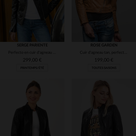
SERGE PARIENTE
ROSE GARDEN
Perfecto en cuir d'agneau noir, souple et ajusté, pour un style rock.
Cuir d'agneau tan, perfecto slimfit aux détails biker et modernes.
299,00 €
199,00 €
PRINTEMPS/ÉTÉ
TOUTES SAISONS
TAILLES DISPONIBLES
S
M
L
XL
2XL
TAILLES DISPONIBLES
3XL
XL
2XL
3XL