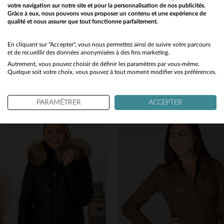
votre navigation sur notre site et pour la personnalisation de nos publicités.
Grâce à eux, nous pouvons vous proposer un contenu et une expérience de
qualité et nous assurer que tout fonctionne parfaitement.
Would you like to be redirected to our English site?
No
En cliquant sur "Accepter", vous nous permettez ainsi de suivre votre parcours
OAKWOOD
OAKWOOD
et de recueillir des données anonymisées à des fins marketing.
Autrement, vous pouvez choisir de définir les paramètres par vous-même.
cuir noir: souple, brillant, perfecto intemporel.
Blouson biker bleu foncé en cuir de mouton, coupe régulière.
Yes
Quelque soit votre choix, vous pouvez à tout moment modifier vos préférences.
199,00 €
259,00 €
TOUTES SAISONS
TOUTES SAISONS
PARAMÉTRER
ACCEPTER
TAILLES DISPONIBLES
TAILLES DISPONIBLES
S
L
2XL
3XL
S
M