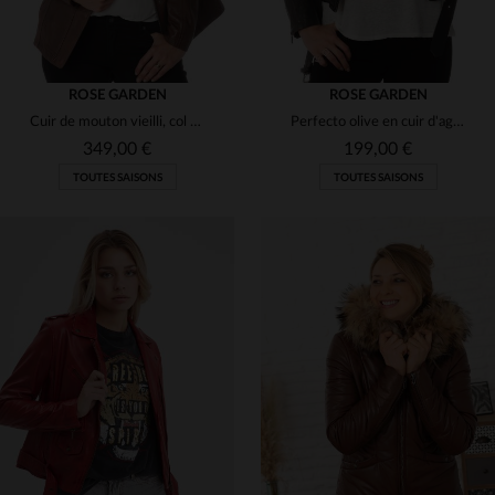
ROSE GARDEN
ROSE GARDEN
Cuir de mouton vieilli, col amovible.Coupe ajustée, style aviateur.
Perfecto olive en cuir d'agneau slimfit.Ceinture amovible et zips.
349,00 €
199,00 €
TOUTES SAISONS
TOUTES SAISONS
TAILLES DISPONIBLES
TAILLES DISPONIBLES
S
M
XL
2XL
3XL