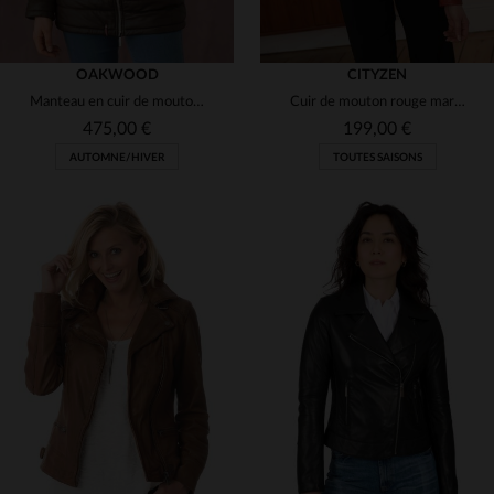
OAKWOOD
CITYZEN
Manteau en cuir de mouton matelassé.Fourrure amovible, coupe ceintrée.
Cuir de mouton rouge marbré, souple : perfecto biker au style féminin.
475,00 €
199,00 €
AUTOMNE/HIVER
TOUTES SAISONS
TAILLES DISPONIBLES
TAILLES DISPONIBLES
M
L
XL
S
XL