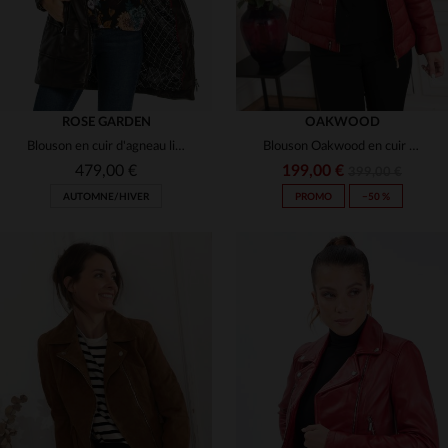
ROSE GARDEN
OAKWOOD
Blouson en cuir d'agneau lisse, doux et élégant pour l'hiver.
Blouson Oakwood en cuir matelassé, chaud et léger grâce au THINSULATE.
479,00 €
199,00 €
399,00 €
AUTOMNE/HIVER
PROMO
−50 %
TAILLES DISPONIBLES
S
M
L
XL
2XL
TAILLES DISPONIBLES
3XL
4XL
S
M