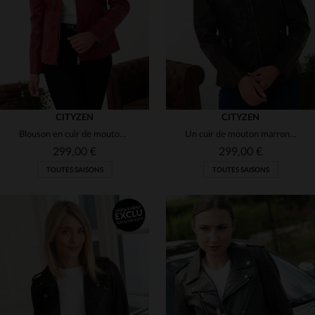
S
M
L
XL
S
M
L
XL
2XL
CITYZEN
CITYZEN
Blouson en cuir de mouton rouge, slimfit, féminin et moderne.
Un cuir de mouton marron, une coupe slimfit : l'élégance mi-saison.
299,00 €
299,00 €
TOUTES SAISONS
TOUTES SAISONS
TAILLES DISPONIBLES
TAILLES DISPONIBLES
38
40
42
44
46
38
40
42
44
46
48
48
50