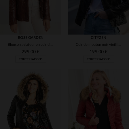
ROSE GARDEN
CITYZEN
Blouson aviateur en cuir d'agneau lavé, effet vieilli et style rétro.
Cuir de mouton noir vieilli, style rock. Doux, résistant et audacieux.
299,00 €
199,00 €
TOUTES SAISONS
TOUTES SAISONS
TAILLES DISPONIBLES
TAILLES DISPONIBLES
S
M
L
S