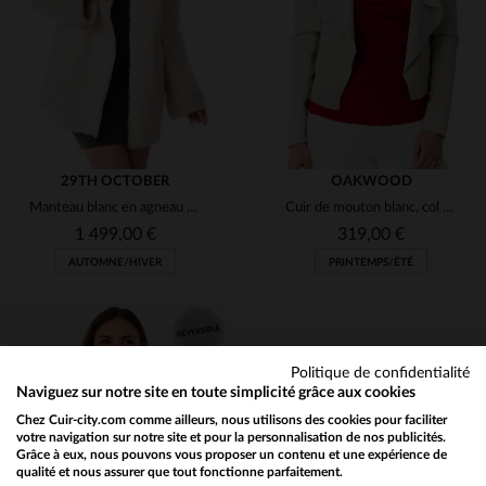
S
L
XL
S
M
29TH OCTOBER
OAKWOOD
Manteau blanc en agneau retourné, doux et chic pour l'hiver.
Cuir de mouton blanc, col châle. Léger, souple et confortable.
1 499,00 €
319,00 €
AUTOMNE/HIVER
PRINTEMPS/ÉTÉ
Politique de confidentialité
Naviguez sur notre site en toute simplicité grâce aux cookies
Chez Cuir-city.com comme ailleurs, nous utilisons des cookies pour faciliter
TAILLES DISPONIBLES
TAILLES DISPONIBLES
votre navigation sur notre site et pour la personnalisation de nos publicités.
Grâce à eux, nous pouvons vous proposer un contenu et une expérience de
qualité et nous assurer que tout fonctionne parfaitement.
Would you like to be redirected to our English site?
38
40
42
M