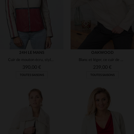
S
M
L
XL
M
L
XL
2XL
24H LE MANS
OAKWOOD
Cuir de mouton écru, style racing : souplesse et légèreté.
Blanc et léger, ce cuir de mouton épouse une coupe slim et élégante.
390,00 €
239,00 €
TOUTES SAISONS
TOUTES SAISONS
TAILLES DISPONIBLES
TAILLES DISPONIBLES