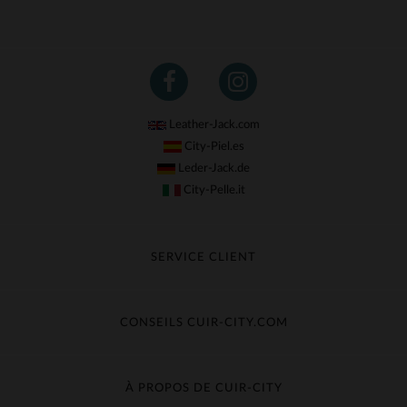
Leather-Jack.com
City-Piel.es
Leder-Jack.de
City-Pelle.it
SERVICE CLIENT
Suivre ma commande
Échange & Remboursement
CONSEILS CUIR-CITY.COM
Questions fréquentes
Livraison gratuite
Entretien du cuir
Contacter le service client
Guide des matières
À PROPOS DE CUIR-CITY