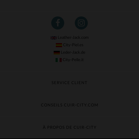
Leather-Jack.com
City-Piel.es
Leder-Jack.de
City-Pelle.it
SERVICE CLIENT
Suivre ma commande
Échange & Remboursement
CONSEILS CUIR-CITY.COM
Questions fréquentes
Livraison gratuite
Entretien du cuir
Contacter le service client
Guide des matières
À PROPOS DE CUIR-CITY
Guide des tailles