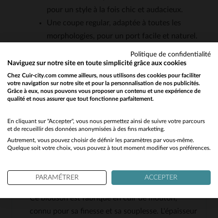
pour un style à la fois chic et audacieux.
Une coupe regular, adaptée à toutes les
morphologies, pour un port facile et naturel.
Un écusson "Suite" discret mais
Politique de confidentialité
reconnaissable, symbole du savoir-faire
Naviguez sur notre site en toute simplicité grâce aux cookies
Oakwood.
Chez Cuir-city.com comme ailleurs, nous utilisons des cookies pour faciliter
votre navigation sur notre site et pour la personnalisation de nos publicités.
Un blanc immaculé qui se marie avec toutes
Grâce à eux, nous pouvons vous proposer un contenu et une expérience de
qualité et nous assurer que tout fonctionne parfaitement.
Would you like to be redirected to our English site?
les tenues, des plus habillées aux plus
décontractées.
No
En cliquant sur "Accepter", vous nous permettez ainsi de suivre votre parcours
et de recueillir des données anonymisées à des fins marketing.
Autrement, vous pouvez choisir de définir les paramètres par vous-même.
Yes
QUESTIONS FRÉQUENTES
Quelque soit votre choix, vous pouvez à tout moment modifier vos préférences.
Quel est l'épaisseur du cuir de mouton utilisé pour ce
PARAMÉTRER
ACCEPTER
blouson?
Ce blouson est fabriqué en cuir de mouton,
connu pour sa finesse et sa souplesse. L'épaisseur