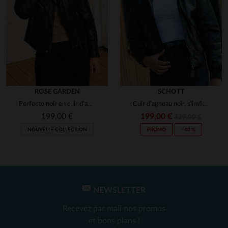
ROSE GARDEN
SCHOTT
Perfecto noir en cuir d'agneau, alliant souplesse et esprit biker.
Cuir d'agneau noir, slimfit et col vegan : l'aviateur Schott NYC.
199,00 €
199,00 €
329,00 €
NOUVELLE COLLECTION
PROMO
−40 %
NEWSLETTER
Recevez par mail nos promos
et bons plans !