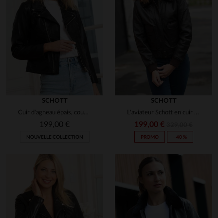
SCHOTT
SCHOTT
Cuir d'agneau épais, coupe ajustée : le Perfecto Schott LCW8614.
L'aviateur Schott en cuir d'agneau marron foncé, souple et intemporel.
199,00 €
199,00 €
329,00 €
NOUVELLE COLLECTION
PROMO
−40 %