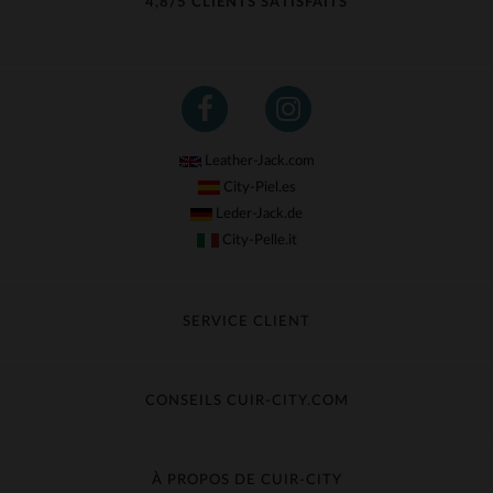
4,8/5 CLIENTS SATISFAITS
Leather-Jack.com
City-Piel.es
Leder-Jack.de
City-Pelle.it
SERVICE CLIENT
Suivre ma commande
Échange & Remboursement
CONSEILS CUIR-CITY.COM
Questions fréquentes
Livraison gratuite
Entretien du cuir
Contacter le service client
Guide des matières
À PROPOS DE CUIR-CITY