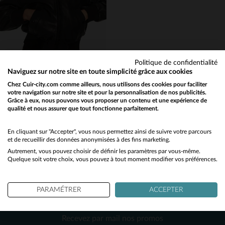
L
2XL
M
2XL
Politique de confidentialité
Naviguez sur notre site en toute simplicité grâce aux cookies
SERGE PARIENTE
Chez Cuir-city.com comme ailleurs, nous utilisons des cookies pour faciliter
votre navigation sur notre site et pour la personnalisation de nos publicités.
Cuir d'agneau noir, coupe slim, bord-côte : un bomber chic.
Grâce à eux, nous pouvons vous proposer un contenu et une expérience de
299,00 €
qualité et nous assurer que tout fonctionne parfaitement.
Would you like to be redirected to our English site?
TOUTES SAISONS
No
En cliquant sur "Accepter", vous nous permettez ainsi de suivre votre parcours
et de recueillir des données anonymisées à des fins marketing.
Autrement, vous pouvez choisir de définir les paramètres par vous-même.
Yes
Quelque soit votre choix, vous pouvez à tout moment modifier vos préférences.
PARAMÉTRER
ACCEPTER
NEWSLETTER
TAILLES DISPONIBLES
Recevez par mail nos promos
L