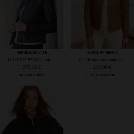
2XL
3XL
(5)
SERGE PARIENTE
SERGE PARIENTE
Le LOUISE BROWN, cuir d'agneau souple et patiné par Serge Pariente.
Cuir de mouton souple, col Mao et coupe slim : élégance intemporelle.
275,00 €
299,00 €
AUTOMNE/HIVER
TOUTES SAISONS
TAILLES DISPONIBLES
TAILLES DISPONIBLES