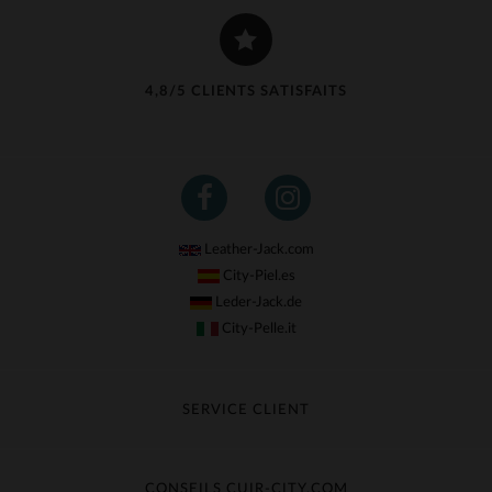
4,8/5 CLIENTS SATISFAITS
Leather-Jack.com
City-Piel.es
Leder-Jack.de
City-Pelle.it
SERVICE CLIENT
Suivre ma commande
Échange & Remboursement
CONSEILS CUIR-CITY.COM