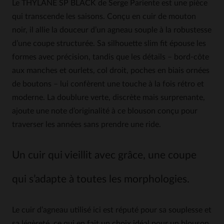
Le THYLANE SP BLACK de Serge Pariente est une pièce
qui transcende les saisons. Conçu en cuir de mouton
noir, il allie la douceur d’un agneau souple à la robustesse
d’une coupe structurée. Sa silhouette slim fit épouse les
formes avec précision, tandis que les détails – bord-côte
aux manches et ourlets, col droit, poches en biais ornées
de boutons – lui confèrent une touche à la fois rétro et
moderne. La doublure verte, discrète mais surprenante,
ajoute une note d’originalité à ce blouson conçu pour
traverser les années sans prendre une ride.
Un cuir qui vieillit avec grâce, une coupe
qui s’adapte à toutes les morphologies.
Le cuir d’agneau utilisé ici est réputé pour sa souplesse et
sa légèreté, ce qui en fait un choix idéal pour un blouson