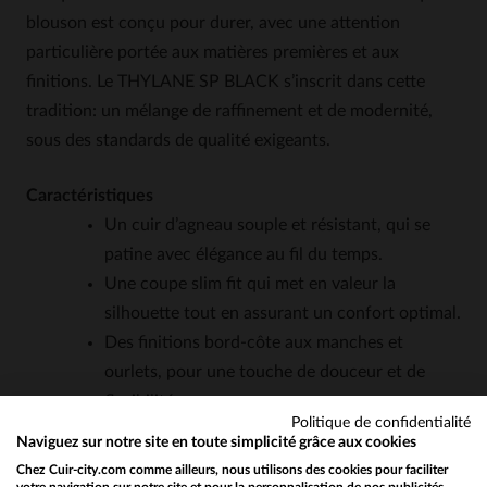
blouson est conçu pour durer, avec une attention
particulière portée aux matières premières et aux
finitions. Le THYLANE SP BLACK s’inscrit dans cette
tradition: un mélange de raffinement et de modernité,
sous des standards de qualité exigeants.
Caractéristiques
Un cuir d’agneau souple et résistant, qui se
patine avec élégance au fil du temps.
Une coupe slim fit qui met en valeur la
silhouette tout en assurant un confort optimal.
Des finitions bord-côte aux manches et
ourlets, pour une touche de douceur et de
flexibilité.
Politique de confidentialité
Une doublure verte imprimée, ajoutant une
Naviguez sur notre site en toute simplicité grâce aux cookies
note d’originalité discrète.
Chez Cuir-city.com comme ailleurs, nous utilisons des cookies pour faciliter