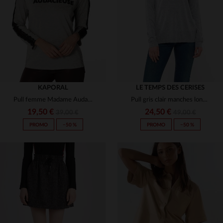
XS
S
M
L
XL
S
M
L
KAPORAL
LE TEMPS DES CERISES
Pull femme Madame Audacieuse
Pull gris clair manches longues
19,50 €
24,50 €
39,00 €
49,00 €
PROMO
−50 %
PROMO
−50 %
TAILLES DISPONIBLES
TAILLES DISPONIBLES