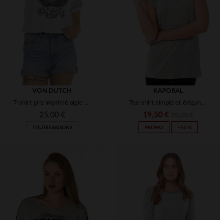
(5)
(1)
(3)
(3)
(7)
(3)
(1)
(1)
(10)
VON DUTCH
KAPORAL
T-shirt gris imprimé aigle pour femme
Tee-shirt simple et élégant Kaporal gris
(4)
25,00 €
19,50 €
39,00 €
TOUTES SAISONS
PROMO
−50 %
TAILLES DISPONIBLES
TAILLES DISPONIBLES