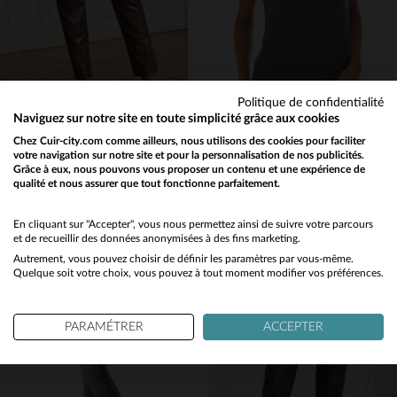
Politique de confidentialité
Naviguez sur notre site en toute simplicité grâce aux cookies
OAKWOOD
KAPORAL
Chez Cuir-city.com comme ailleurs, nous utilisons des cookies pour faciliter
votre navigation sur notre site et pour la personnalisation de nos publicités.
Pantalon en cuir gris métallisé femme
Tee-shirt Forever Kaporal couleur asphalt
Grâce à eux, nous pouvons vous proposer un contenu et une expérience de
249,00 €
14,50 €
qualité et nous assurer que tout fonctionne parfaitement.
29,00 €
Would you like to be redirected to our English site?
TOUTES SAISONS
PROMO
−50 %
No
En cliquant sur "Accepter", vous nous permettez ainsi de suivre votre parcours
et de recueillir des données anonymisées à des fins marketing.
Autrement, vous pouvez choisir de définir les paramètres par vous-même.
Yes
Quelque soit votre choix, vous pouvez à tout moment modifier vos préférences.
PARAMÉTRER
ACCEPTER
TAILLES DISPONIBLES
TAILLES DISPONIBLES
XL
XS