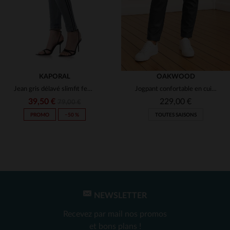
KAPORAL
OAKWOOD
Jean gris délavé slimfit femme
Jogpant confortable en cuir gris foncé
39,50 €
229,00 €
79,00 €
PROMO
−50 %
TOUTES SAISONS
NEWSLETTER
TAILLES DISPONIBLES
TAILLES DISPONIBLES
Recevez par mail nos promos
31
XS
et bons plans !