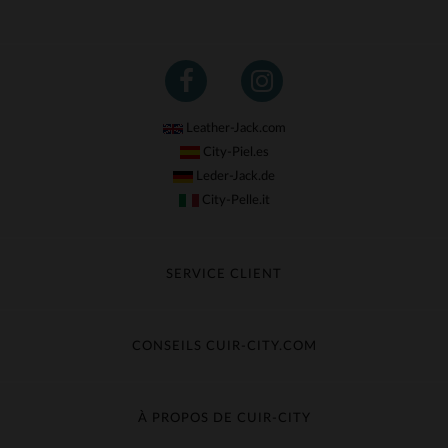
Leather-Jack.com
City-Piel.es
Leder-Jack.de
City-Pelle.it
SERVICE CLIENT
Suivre ma commande
Échange & Remboursement
CONSEILS CUIR-CITY.COM
Questions fréquentes
Livraison gratuite
Entretien du cuir
Contacter le service client
Guide des matières
À PROPOS DE CUIR-CITY
Guide des tailles