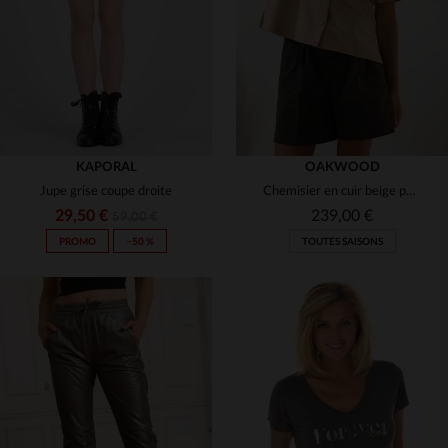
XS
S
S
M
L
KAPORAL
OAKWOOD
Jupe grise coupe droite
Chemisier en cuir beige pour femme
29,50 €
239,00 €
59,00 €
PROMO
−50 %
TOUTES SAISONS
TAILLES DISPONIBLES
TAILLES DISPONIBLES
S
M
L
S
L