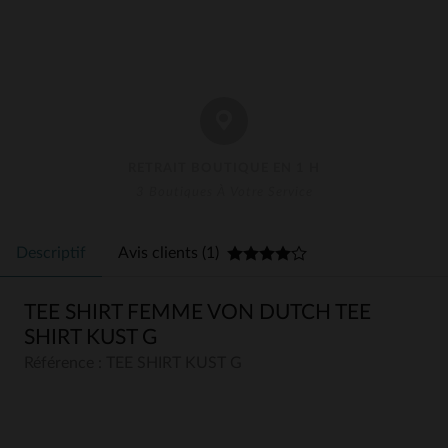
RETRAIT BOUTIQUE EN 1 H
3 Boutiques À Votre Service
Descriptif
Avis clients (1)
TEE SHIRT FEMME VON DUTCH TEE
SHIRT KUST G
Référence : TEE SHIRT KUST G
4
4
/
5
Avis collecté par un tiers