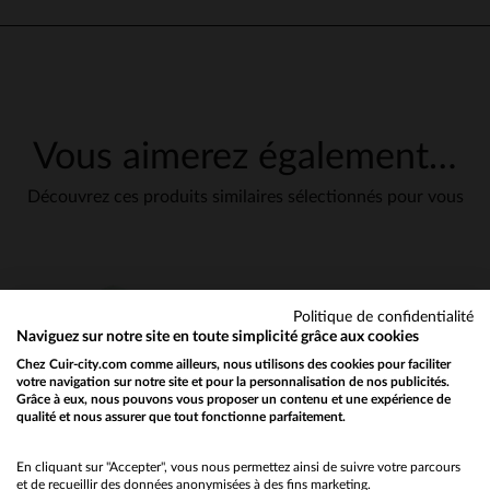
Bon produit et livraison rapi
Avis du
15/04/2025
, suite à une
expérience du
05/04/2025
par
Basé sur
1
avis soumis à un
Annette D.
contrôle
Voir tous les avis sur ce site
UTILE
(0)
Signaler
Vous aimerez également…
5
étoiles
0
4
étoiles
1
Découvrez ces produits similaires sélectionnés pour vous
1
3
étoiles
0
2
étoiles
0
1
étoile
0
Trier les avis
Politique de confidentialité
Naviguez sur notre site en toute simplicité grâce aux cookies
Chez Cuir-city.com comme ailleurs, nous utilisons des cookies pour faciliter
votre navigation sur notre site et pour la personnalisation de nos publicités.
Grâce à eux, nous pouvons vous proposer un contenu et une expérience de
qualité et nous assurer que tout fonctionne parfaitement.
Would you like to be redirected to our English site?
No
En cliquant sur "Accepter", vous nous permettez ainsi de suivre votre parcours
et de recueillir des données anonymisées à des fins marketing.