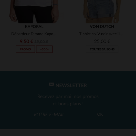
KAPORAL
VON DUTCH
Débardeur Femme Kaporal Blanc en coton
T-shirt col V noir avec illustration Kustom
9,50 €
25,00 €
19,00 €
PROMO
−50 %
TOUTES SAISONS
NEWSLETTER
Recevez par mail nos promos
et bons plans !
OK