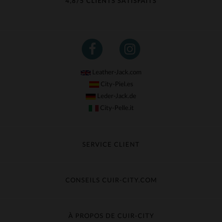
4,8/5 CLIENTS SATISFAITS
Leather-Jack.com
City-Piel.es
Leder-Jack.de
City-Pelle.it
SERVICE CLIENT
Suivre ma commande
Échange & Remboursement
CONSEILS CUIR-CITY.COM
Questions fréquentes
Livraison gratuite
Entretien du cuir
Contacter le service client
Guide des matières
À PROPOS DE CUIR-CITY