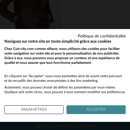
XS
S
M
L
2XL
XS
S
M
L
XL
Politique de confidentialité
Naviguez sur notre site en toute simplicité grâce aux cookies
SCHOTT
Chez Cuir-city.com comme ailleurs, nous utilisons des cookies pour faciliter
votre navigation sur notre site et pour la personnalisation de nos publicités.
Perfecto en cuir bordeaux femme
Grâce à eux, nous pouvons vous proposer un contenu et une expérience de
399,00 €
qualité et nous assurer que tout fonctionne parfaitement.
Would you like to be redirected to our English site?
TOUTES SAISONS
No
En cliquant sur "Accepter", vous nous permettez ainsi de suivre votre parcours
et de recueillir des données anonymisées à des fins marketing.
Autrement, vous pouvez choisir de définir les paramètres par vous-même.
Yes
Quelque soit votre choix, vous pouvez à tout moment modifier vos préférences.
PARAMÉTRER
ACCEPTER
NEWSLETTER
TAILLES DISPONIBLES
Recevez par mail nos promos
S
L
XL