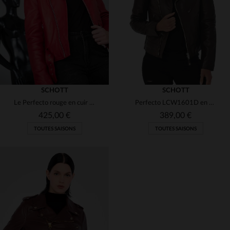
XS
S
L
XL
2XL
SCHOTT
SCHOTT
Le Perfecto rouge en cuir d'agneau souple. Un modèle Schott féminin.
Perfecto LCW1601D en cuir d'agneau prune, léger et ajusté, Schott.
425,00 €
389,00 €
TOUTES SAISONS
TOUTES SAISONS
TAILLES DISPONIBLES
TAILLES DISPONIBLES