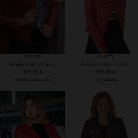
(23)
(3)
(1)
(9)
(4)
(1)
(1)
(4)
(5)
(11)
SCHOTT
SCHOTT
Perfecto Schott NYC en cuir d'agneau rouge, coupe slim et rock.
Perfecto Schott en cuir d'agneau rouge, coupe slim et zips métal.
(5)
(1)
199,00 €
399,00 €
(2)
NOUVELLE COLLECTION
TOUTES SAISONS
(3)
(2)
(1)
(2)
(5)
(2)
TAILLES DISPONIBLES
(1)
XS
S
M
L
XL
TAILLES DISPONIBLES