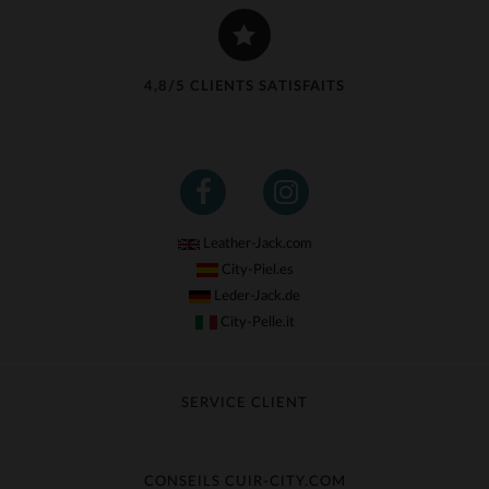
4,8/5 CLIENTS SATISFAITS
Leather-Jack.com
City-Piel.es
Leder-Jack.de
City-Pelle.it
SERVICE CLIENT
Suivre ma commande
Échange & Remboursement
CONSEILS CUIR-CITY.COM