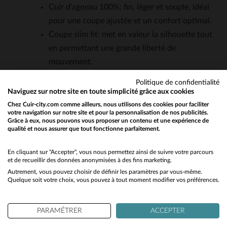
Cuir d’agneau 100%: fin, léger et souple, idéal
pour une coupe ajustée et un confort optimal.
Coupe slim fit: met en valeur la silhouette tout
en permettant une grande liberté de
mouvement.
Doublure en polyester et coton: assure une
Politique de confidentialité
bonne respirabilité et un confort toute l’année.
Naviguez sur notre site en toute simplicité grâce aux cookies
Détails emblématiques: pattes d’épaules, col à
Chez Cuir-city.com comme ailleurs, nous utilisons des cookies pour faciliter
votre navigation sur notre site et pour la personnalisation de nos publicités.
boutons pressions et zips aux poignets pour
Grâce à eux, nous pouvons vous proposer un contenu et une expérience de
qualité et nous assurer que tout fonctionne parfaitement.
un style biker authentique.
Would you like to be redirected to our English site?
Poches zippées: une poche poitrine et deux
No
En cliquant sur "Accepter", vous nous permettez ainsi de suivre votre parcours
poches latérales pour un équilibre parfait
et de recueillir des données anonymisées à des fins marketing.
entre fonctionnalité et esthétique.
Autrement, vous pouvez choisir de définir les paramètres par vous-même.
Yes
Quelque soit votre choix, vous pouvez à tout moment modifier vos préférences.
Couleur prune: une teinte profonde et
sophistiquée, parfaite pour sortir des
PARAMÉTRER
ACCEPTER
classiques noirs ou marrons.
Certification Leather Working Group: garantie