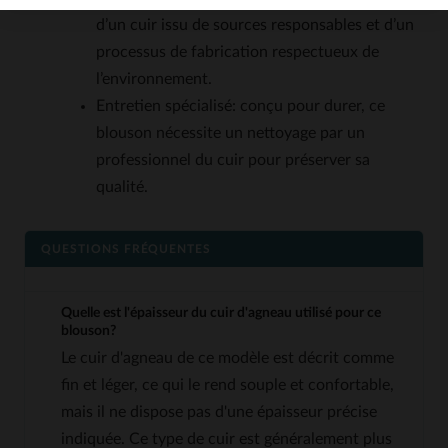
d’un cuir issu de sources responsables et d’un
processus de fabrication respectueux de
l’environnement.
Entretien spécialisé: conçu pour durer, ce
blouson nécessite un nettoyage par un
professionnel du cuir pour préserver sa
qualité.
QUESTIONS FRÉQUENTES
Quelle est l'épaisseur du cuir d'agneau utilisé pour ce
blouson?
Le cuir d'agneau de ce modèle est décrit comme
fin et léger, ce qui le rend souple et confortable,
mais il ne dispose pas d'une épaisseur précise
indiquée. Ce type de cuir est généralement plus