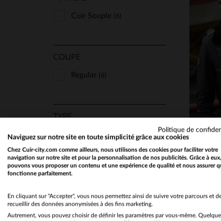
Cuir Souple
(6)
COUPE
Regular
TA
(6)
M
TYPE
Politique de confiden
Aviateur
(6)
Naviguez sur notre site en toute simplicité grâce aux cookies
Chez Cuir-city.com comme ailleurs, nous utilisons des cookies pour faciliter votre
Col Chemise
(1)
navigation sur notre site et pour la personnalisation de nos publicités. Grâce à eux
pouvons vous proposer un contenu et une expérience de qualité et nous assurer q
Col Fourrure
(2)
fonctionne parfaitement.
Col Motard
(1)
En cliquant sur "Accepter", vous nous permettez ainsi de suivre votre parcours et d
recueillir des données anonymisées à des fins marketing.
Autrement, vous pouvez choisir de définir les paramètres par vous-même. Quelque