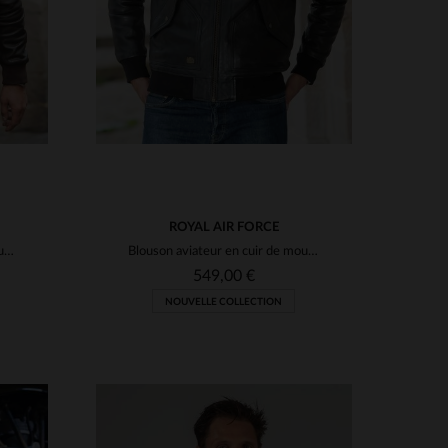
ROYAL AIR FORCE
Blouson aviateur en cuir de mouton marron foncé, doux et léger.
Blouson aviateur en cuir de mouton noir, style RAF, coupe regular.
549,00 €
NOUVELLE COLLECTION