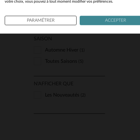
STYLE
votre choix, vous pouvez à tout moment modifier vos préférences.
Classique Et Indémodable
(2)
PARAMÉTRER
ACCEPTER
SAISON
Automne Hiver
(1)
Toutes Saisons
(5)
N'AFFICHER QUE
Les Nouveautés
(2)
TA