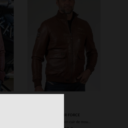
S
TAILLES DISPONIBLES
M
L
XL
2XL
ROYAL AIR FORCE
Blouson RAF en cuir d'agneau havane, symbole d'histoire et d'élégance.
Blouson aviateur en cuir de mouton marron, intemporel et robuste.