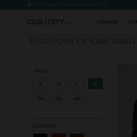
90 JOURS POUR CHANGER D'AVIS
HOMME
FE
BLOUSONS EN CUIR AVI
TAILLE
S
M
L
XL
2XL
3XL
4XL
COULEUR