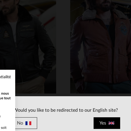
ILLES DISPONIBLES
TAILLES DISPONIBLE
L
XL
2XL
3XL
M
XL
3XL
4XL
tialité
, nous
ue tout
Would you like to be redirected to our English site?
e
ROYAL AIR FORCE
ROYAL AIR FORCE
No
Yes
Cuir de mouton noir, style RAF : un blouson aviateur iconique.
 soit