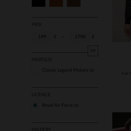
Noir
Cognac
Marron
PRIX
€
—
€
OK
MARQUE
Classic Legend Motors
(6)
LICENCE
Royal Air Force
(6)
MATIÈRE