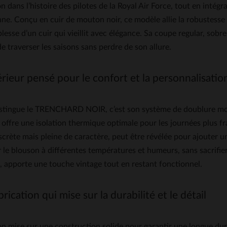
on dans l’histoire des pilotes de la Royal Air Force, tout en intégr
nne. Conçu en cuir de mouton noir, ce modèle allie la robustess
plesse d’un cuir qui vieillit avec élégance. Sa coupe regular, sobr
e traverser les saisons sans perdre de son allure.
rieur pensé pour le confort et la personnalisatio
istingue le TRENCHARD NOIR, c’est son système de doublure modu
offre une isolation thermique optimale pour les journées plus f
scrète mais pleine de caractère, peut être révélée pour ajouter 
 le blouson à différentes températures et humeurs, sans sacrifier
, apporte une touche vintage tout en restant fonctionnel.
rication qui mise sur la durabilité et le détail
n mise sur une construction solide pour garantir une longue duré