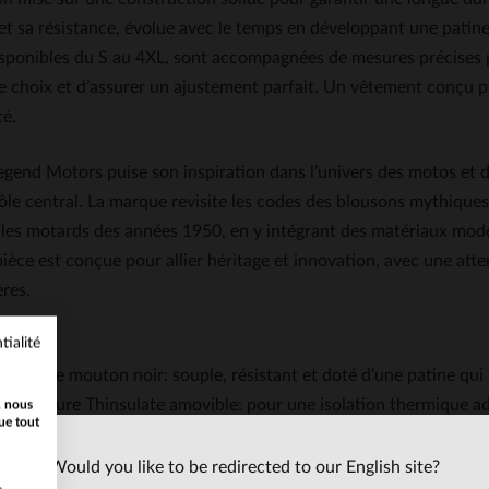
t sa résistance, évolue avec le temps en développant une patine 
disponibles du S au 4XL, sont accompagnées de mesures précises pour
 le choix et d’assurer un ajustement parfait. Un vêtement conçu po
té.
egend Motors puise son inspiration dans l’univers des motos et d
ôle central. La marque revisite les codes des blousons mythiques
 les motards des années 1950, en y intégrant des matériaux mod
èce est conçue pour allier héritage et innovation, avec une attent
res.
tialité
istiques
Cuir de mouton noir: souple, résistant et doté d’une patine qui 
Doublure Thinsulate amovible: pour une isolation thermique ad
, nous
ue tout
Doublure intérieure en coton imprimé rouge: un détail discret q
Coupe regular: un ajustement classique qui convient à la plupa
Would you like to be redirected to our English site?