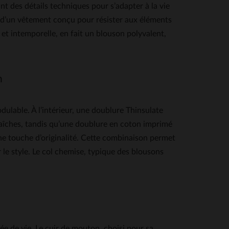
ant des détails techniques pour s’adapter à la vie
e d’un vêtement conçu pour résister aux éléments
e et intemporelle, en fait un blouson polyvalent,
n
lable. À l’intérieur, une doublure Thinsulate
raîches, tandis qu’une doublure en coton imprimé
une touche d’originalité. Cette combinaison permet
 le style. Le col chemise, typique des blousons
e de vie. Le cuir de mouton, choisi pour sa