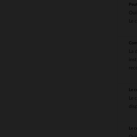
Peut
Oui
Le 
Comm
La 
inst
rec
Le c
Le 
dis
Le c
Oui