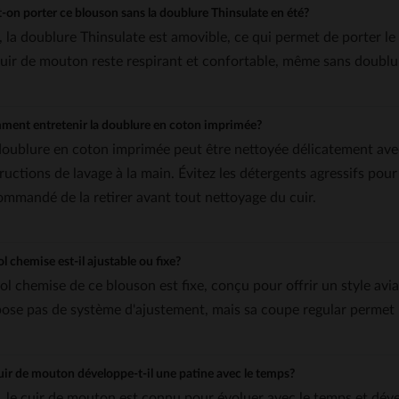
-on porter ce blouson sans la doublure Thinsulate en été?
, la doublure Thinsulate est amovible, ce qui permet de porter le
cuir de mouton reste respirant et confortable, même sans doublu
ent entretenir la doublure en coton imprimée?
doublure en coton imprimée peut être nettoyée délicatement ave
ructions de lavage à la main. Évitez les détergents agressifs pour 
ommandé de la retirer avant tout nettoyage du cuir.
ol chemise est-il ajustable ou fixe?
col chemise de ce blouson est fixe, conçu pour offrir un style avia
pose pas de système d'ajustement, mais sa coupe regular perme
uir de mouton développe-t-il une patine avec le temps?
, le cuir de mouton est connu pour évoluer avec le temps et dév