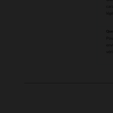
car
lég
Quel
Pou
env
véri
5
/
5
Basé sur
6
avis soumis à un
contrôle
Voir tous les avis sur ce site