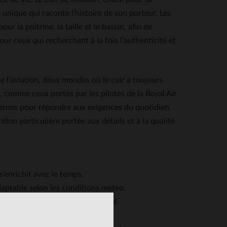
unique qui raconte l’histoire de son porteur. Les
 la poitrine, la taille et le bassin, afin de
ur ceux qui recherchent à la fois l’authenticité et
e l’aviation, deux mondes où le cuir a toujours
, comme ceux portés par les pilotes de la Royal Air
ernes pour répondre aux exigences du quotidien.
ion particulière portée aux détails et à la qualité
s’enrichit avec le temps.
aptable selon les conditions météo.
ui ajoute une touche d’originalité.
rt des morphologies.