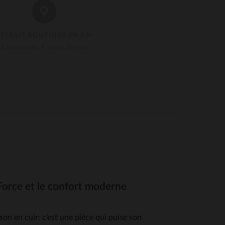
RETRAIT BOUTIQUE EN 1 H
3 Boutiques À Votre Service
 Force et le confort moderne
 en cuir: c’est une pièce qui puise son