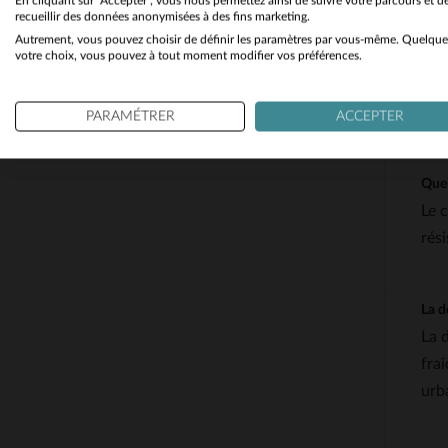
En cliquant sur "Accepter", vous nous permettez ainsi de suivre votre parcours et d
recueillir des données anonymisées à des fins marketing.
Autrement, vous pouvez choisir de définir les paramètres par vous-même. Quelque
votre choix, vous pouvez à tout moment modifier vos préférences.
PARAMÉTRER
ACCEPTER
QUEST
Quel
Le 
rés
La d
La 
fra
urb