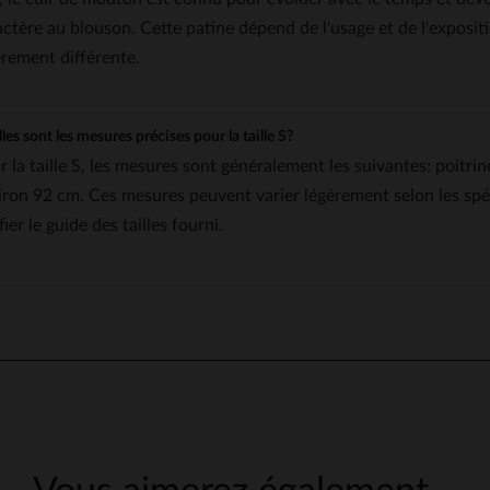
actère au blouson. Cette patine dépend de l'usage et de l'exposi
èrement différente.
les sont les mesures précises pour la taille S?
r la taille S, les mesures sont généralement les suivantes: poitri
iron 92 cm. Ces mesures peuvent varier légèrement selon les spécif
fier le guide des tailles fourni.
5
/
5
Avis collecté par un tiers
Sans commentaire
Avis du
22/03/2026
, suite à une expérience du
03/03/2026
par
Ramiro D.
Publié à l'origine sur
city-piel.es (es)
VOIR L’AVIS D’ORIGINE
Signaler