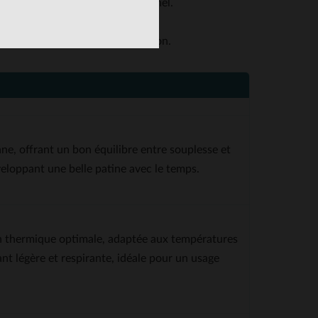
 la fois esthétique et fonctionnel.
r un ajustement optimal.
 la respirabilité du cuir de mouton.
ne, offrant un bon équilibre entre souplesse et
veloppant une belle patine avec le temps.
on thermique optimale, adaptée aux températures
ant légère et respirante, idéale pour un usage