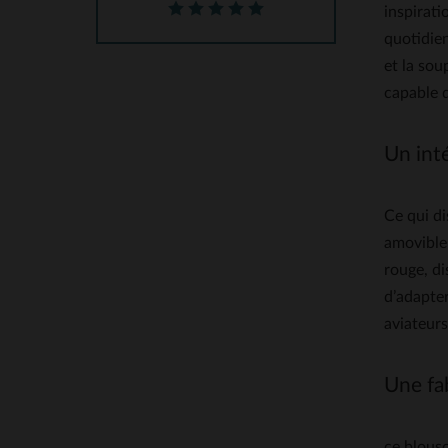
inspirati
quotidie
et la sou
capable d
Un inté
Ce qui d
amovible 
rouge, di
d’adapter
aviateurs
Une fab
ce blouso