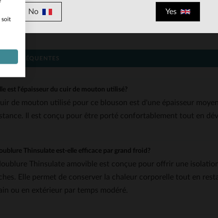
e
Col chemise: un élément emblématique des blousons aviateurs, à
No
Yes
Tailles disponibles du S au 4XL: avec des mesures précises pou
 soit
Adapté à toutes les saisons: grâce à sa doublure modulable et à
IONS FRÉQUENTES
le est l'épaisseur du cuir de mouton utilisé?
cuir de mouton utilisé pour ce blouson est d'une épaisseur moyen
istance. Il est conçu pour être porté confortablement tout en dé
oublure Thinsulate est-elle efficace par grand froid?
doublure Thinsulate amovible est conçue pour offrir une isolati
îches. Elle permet de conserver la chaleur corporelle tout en rest
ain ou en extérieur par temps modéré.