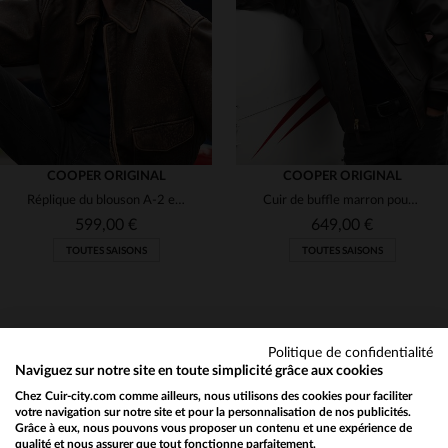
M
L
XL
2XL
3XL
M
L
XL
2XL
(4)
COOPER ORIGINAL
COOPER ORIGINAL
Réplique du blouson A-2 en cuir vieilli, hommage aux héros de la WWII.
Cuir de buffle marron pour ce G-1 au look aviateur vieilli.
599,00 €
649,00 €
TOUTES SAISONS
TOUTES SAISONS
Politique de confidentialité
Naviguez sur notre site en toute simplicité grâce aux cookies
Chez Cuir-city.com comme ailleurs, nous utilisons des cookies pour faciliter
NEWSLETTER
TAILLES DISPONIBLES
TAILLES DISPONIBLES
votre navigation sur notre site et pour la personnalisation de nos publicités.
Grâce à eux, nous pouvons vous proposer un contenu et une expérience de
Recevez par mail nos promos
qualité et nous assurer que tout fonctionne parfaitement.
Would you like to be redirected to our English site?