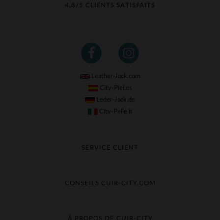
4,8/5 CLIENTS SATISFAITS
Leather-Jack.com
City-Piel.es
Leder-Jack.de
City-Pelle.it
SERVICE CLIENT
Suivre ma commande
Échange & Remboursement
CONSEILS CUIR-CITY.COM
Questions fréquentes
Livraison gratuite
Entretien du cuir
Contacter le service client
Guide des matières
À PROPOS DE CUIR-CITY