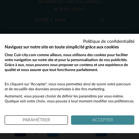
Recevez par mail nos promos
S
S
et bons plans !
OK
Politique de confidentialité
Naviguez sur notre site en toute simplicité grâce aux cookies
Chez Cuir-city.com comme ailleurs, nous utilisons des cookies pour faciliter
SERVICE CLIENT
votre navigation sur notre site et pour la personnalisation de nos publicités.
Grâce à eux, nous pouvons vous proposer un contenu et une expérience de
Nos conseillers sont à votre écoute
qualité et nous assurer que tout fonctionne parfaitement.
Would you like to be redirected to our English site?
03 59 08 80 80
contact@cuir-city.com
au
ou à
du lundi au vendredi de 10h à 12h30
No
En cliquant sur "Accepter", vous nous permettez ainsi de suivre votre parcours
et de recueillir des données anonymisées à des fins marketing.
et de 13h30 à 18h.
Autrement, vous pouvez choisir de définir les paramètres par vous-même.
Yes
Quelque soit votre choix, vous pouvez à tout moment modifier vos préférences.
NOS PARTENAIRES DE CONFIANCE
PARAMÉTRER
ACCEPTER