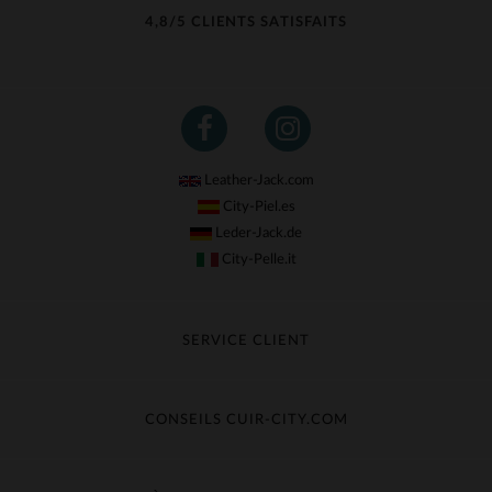
4,8/5 CLIENTS SATISFAITS
Leather-Jack.com
City-Piel.es
Leder-Jack.de
City-Pelle.it
SERVICE CLIENT
Suivre ma commande
Échange & Remboursement
CONSEILS CUIR-CITY.COM
Questions fréquentes
Livraison gratuite
Entretien du cuir