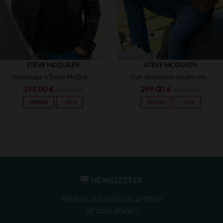
STEVE MCQUEEN
STEVE MCQUEEN
Hommage à Steve McQueen : cuir de mouton noir, coupe regular.
Cuir de mouton souple, teinte tabac, inspiré par Steve McQueen.
299,00 €
299,00 €
450,00 €
450,00 €
PROMO
−34 %
PROMO
−34 %
NEWSLETTER
TAILLES DISPONIBLES
TAILLES DISPONIBLES
Recevez par mail nos promos
4XL
2XL
et bons plans !