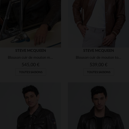
L
2XL
3XL
3XL
4XL
STEVE MCQUEEN
STEVE MCQUEEN
Blouson cuir de mouton marron foncé, inspiré par Steve McQueen.
Blouson cuir de mouton tortoise, léger, inspiré du motorsport vintage.
545,00 €
539,00 €
TOUTES SAISONS
TOUTES SAISONS
TAILLES DISPONIBLES
S
M
L
XL
3XL
TAILLES DISPONIBLES