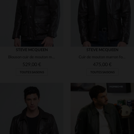
4XL
5XL
S
M
L
XL
STEVE MCQUEEN
STEVE MCQUEEN
Blouson cuir de mouton marron foncé, mi-long, style Steve McQueen.
Cuir de mouton marron foncé, inspiré par Steve McQueen, style casual.
529,00 €
475,00 €
TOUTES SAISONS
TOUTES SAISONS
TAILLES DISPONIBLES
TAILLES DISPONIBLES
L
XL
2XL
M
L
XL