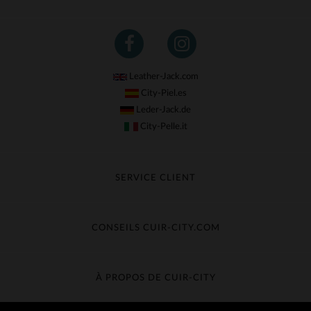
Leather-Jack.com
City-Piel.es
Leder-Jack.de
City-Pelle.it
SERVICE CLIENT
Suivre ma commande
Échange & Remboursement
CONSEILS CUIR-CITY.COM
Questions fréquentes
Livraison gratuite
Entretien du cuir
Contacter le service client
Guide des matières
À PROPOS DE CUIR-CITY
Guide des tailles
Découvrez Cuir-City