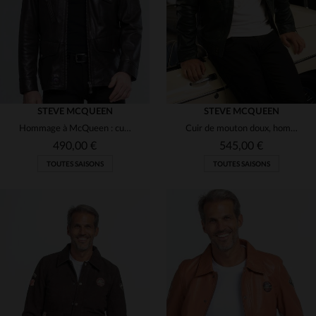
STEVE MCQUEEN
STEVE MCQUEEN
Hommage à McQueen : cuir de mouton marron, coupe élégante et sobre.
Cuir de mouton doux, hommage à McQueen. Coupe droite, col chemise.
490,00 €
545,00 €
TOUTES SAISONS
TOUTES SAISONS
TAILLES DISPONIBLES
TAILLES DISPONIBLES
L
3XL
4XL
L
XL
2XL