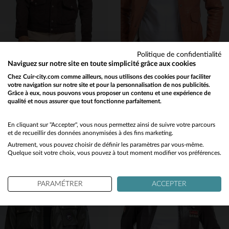
Politique de confidentialité
Naviguez sur notre site en toute simplicité grâce aux cookies
STEVE MCQUEEN
STEVE MCQUEEN
Chez Cuir-city.com comme ailleurs, nous utilisons des cookies pour faciliter
votre navigation sur notre site et pour la personnalisation de nos publicités.
Style Steve McQueen : nubuck marron, coupe ajustée et détails rétro.
Cuir de mouton léger, inspiré de Steve McQueen. Patine soignée, style intemporel.
Grâce à eux, nous pouvons vous proposer un contenu et une expérience de
255,00 €
475,00 €
qualité et nous assurer que tout fonctionne parfaitement.
475,00 €
Would you like to be redirected to our English site?
PROMO
−46 %
TOUTES SAISONS
No
En cliquant sur "Accepter", vous nous permettez ainsi de suivre votre parcours
et de recueillir des données anonymisées à des fins marketing.
Autrement, vous pouvez choisir de définir les paramètres par vous-même.
Yes
Quelque soit votre choix, vous pouvez à tout moment modifier vos préférences.
PARAMÉTRER
ACCEPTER
TAILLES DISPONIBLES
TAILLES DISPONIBLES
3XL
4XL
2XL
3XL