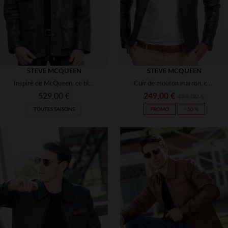
STEVE MCQUEEN
STEVE MCQUEEN
Inspiré de McQueen, ce blouson kaki en cuir de mouton est intemporel.
Cuir de mouton marron, coupe regular, hommage à Steve McQueen.
529,00 €
249,00 €
499,00 €
TOUTES SAISONS
PROMO
−50 %
TAILLES DISPONIBLES
TAILLES DISPONIBLES
XL
3XL
3XL